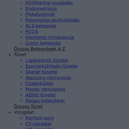
Kötőhártya-gyulladás
Endometriózis
Pikkelysömör
Pajzsmirigy alulműködés
ALS betegség
PCOS
Hisztamin intolerancia
Crohn betegség
Összes Betegségek A-Z
Tünet
Lepkehimlő tünetei
Szamárköhögés tünetei
Skarlát tünetei
Alacsony vérnyomás
Csalánkiütés
Magas vérnyomás
ADHD tünetei
Magas koleszterin
Összes Tünet
Vizsgálat
Kortizol szint
CT-vizsgálat