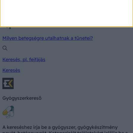
TÜNETKERESŐ
Milyen betegségre utalhatnak a tünetei?
Keresés, pl. fejfájás
Keresés
Gyógyszerkereső
A kereséshez írja be a gyógyszer, gyógykészítmény