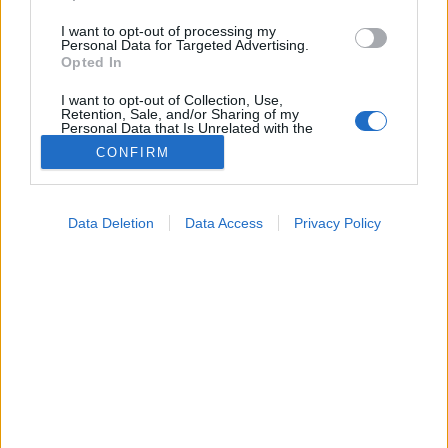
I want to opt-out of processing my
Personal Data for Targeted Advertising.
Opted In
I want to opt-out of Collection, Use,
Retention, Sale, and/or Sharing of my
Personal Data that Is Unrelated with the
Purposes for which it was collected.
CONFIRM
Opted Out
Google consents
Betegség
Data Deletion
Data Access
Privacy Policy
2025. június 16. 14:34
I want to allow Google to enable storage
Megosztás
Küldés
Küldés Messengeren
related to advertising like cookies on web or
device identifiers in apps.
Tomanóczy Andrea
I want to allow my user data to be sent to
szerkesztő
Google for online advertising purposes.
I want to allow Google to send me
personalized advertising.
A kutya „fenékhúzása” nem tréfa: ez egy
figyelmeztető jelzés, hogy valami nincs rendben a
I want to allow Google to enable storage