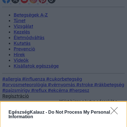
Betegségek A-Z
Tünet
Vizsgálat
Kezelés
Életmódváltás
Kutatás
Prevenció
Hírek
Videók
Kisállatok egészsége
#allergia
#influenza
#cukorbetegség
#orvosmeteorológia
#vérnyomás
#stroke
#rákbetegség
#pajzsmirigy
#reflux
#ekcéma
#herpesz
Regisztráció
Miért húzza a kutya a fenekét a
Kisállatok
Betegség
földön? A szánkázás okai és
egészsége
teendők gazdiként
EgészségKalauz -
Do Not Process My Personal
Information
Miért húzza a kutya a fenekét a