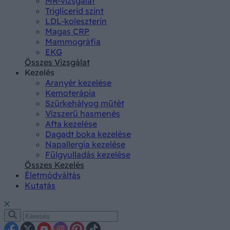
MR-vizsgálat
Triglicerid szint
LDL-koleszterin
Magas CRP
Mammográfia
EKG
Összes Vizsgálat
Kezelés
Aranyér kezelése
Kemoterápia
Szürkehályog műtét
Vízszerű hasmenés
Afta kezelése
Dagadt boka kezelése
Napallergia kezelése
Fülgyulladás kezelése
Összes Kezelés
Életmódváltás
Kutatás