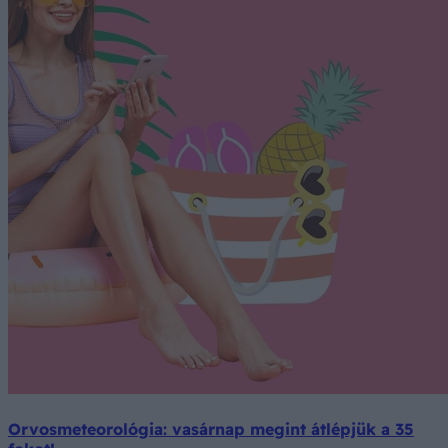
Orvosmeteorológia: vasárnap megint átlépjük a 35