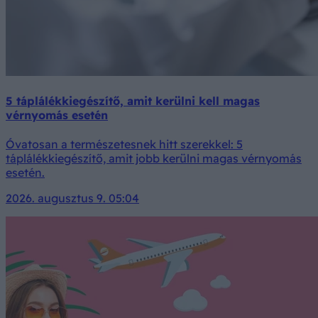
5 táplálékkiegészítő, amit kerülni kell magas
vérnyomás esetén
Óvatosan a természetesnek hitt szerekkel: 5
táplálékkiegészítő, amit jobb kerülni magas vérnyomás
esetén.
2026. augusztus 9. 05:04