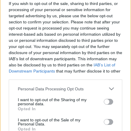
földön? A szánkázás okai és
If you wish to opt-out of the sale, sharing to third parties, or
processing of your personal or sensitive information for
teendők gazdiként
targeted advertising by us, please use the below opt-out
section to confirm your selection. Please note that after your
opt-out request is processed you may continue seeing
interest-based ads based on personal information utilized by
us or personal information disclosed to third parties prior to
your opt-out. You may separately opt-out of the further
disclosure of your personal information by third parties on the
IAB’s list of downstream participants. This information may
also be disclosed by us to third parties on the
IAB’s List of
Downstream Participants
that may further disclose it to other
third parties.
Please note that this website/app uses one or more Google
Personal Data Processing Opt Outs
services and may gather and store information including but
not limited to your visit or usage behaviour. You may click to
I want to opt-out of the Sharing of my
personal data.
grant or deny consent to Google and its third-party tags to
Opted In
use your data for below specified purposes in below Google
consent section.
I want to opt-out of the Sale of my
Personal Data.
Opted In