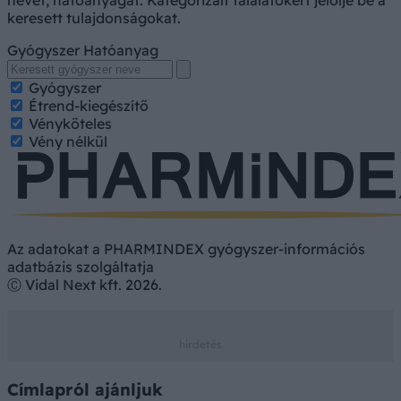
nevét, hatóanyagát. Kategorizált találatokért jelölje be a
keresett tulajdonságokat.
Gyógyszer
Hatóanyag
Gyógyszer
Étrend-kiegészítő
Vényköteles
Vény nélkül
Az adatokat a PHARMINDEX gyógyszer-információs
adatbázis szolgáltatja
Ⓒ Vidal Next kft. 2026.
Címlapról ajánljuk