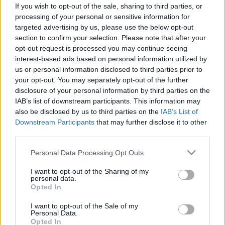
nem veszi észre, ha fájdalmai
If you wish to opt-out of the sale, sharing to third parties, or
processing of your personal or sensitive information for
vannak a kutyájának
targeted advertising by us, please use the below opt-out
section to confirm your selection. Please note that after your
opt-out request is processed you may continue seeing
interest-based ads based on personal information utilized by
us or personal information disclosed to third parties prior to
your opt-out. You may separately opt-out of the further
disclosure of your personal information by third parties on the
IAB’s list of downstream participants. This information may
also be disclosed by us to third parties on the
IAB’s List of
Downstream Participants
that may further disclose it to other
third parties.
Please note that this website/app uses one or more Google
Personal Data Processing Opt Outs
services and may gather and store information including but
not limited to your visit or usage behaviour. You may click to
I want to opt-out of the Sharing of my
personal data.
grant or deny consent to Google and its third-party tags to
Opted In
use your data for below specified purposes in below Google
consent section.
I want to opt-out of the Sale of my
Personal Data.
Opted In