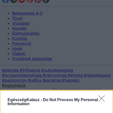
Betegségek A-Z
Tünet
Vizsgálat
Kezelés
Életmódváltás
Kutatás
Prevenció
Hírek
Videók
Kisállatok egészsége
#allergia
#influenza
#cukorbetegség
#orvosmeteorológia
#vérnyomás
#stroke
#rákbetegség
#pajzsmirigy
#reflux
#ekcéma
#herpesz
Regisztráció
Egy új tanulmány szerint sok
Kisállatok
Betegség
gazdi nem veszi észre, ha
egészsége
fájdalmai vannak a kutyájának
EgészségKalauz -
Do Not Process My Personal
Information
Egy új tanulmány szerint sok gazdi