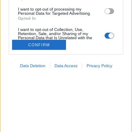
I want to opt-out of processing my
Personal Data for Targeted Advertising.
Opted In
I want to opt-out of Collection, Use,
Retention, Sale, and/or Sharing of my
Personal Data that Is Unrelated with the
Purposes for which it was collected.
CONFIRM
Opted Out
Google consents
Betegség
Data Deletion
Data Access
Privacy Policy
2026. április 17. 13:54
I want to allow Google to enable storage
Megosztás
Küldés
Küldés Messengeren
related to advertising like cookies on web or
device identifiers in apps.
Tomanóczy Andrea
I want to allow my user data to be sent to
szerkesztő
Google for online advertising purposes.
I want to allow Google to send me
personalized advertising.
A kutyák nem mindig „szólnak”, ha fájdalmuk van –
és Önnek kell megtanulnia olvasni a jelekből.
I want to allow Google to enable storage