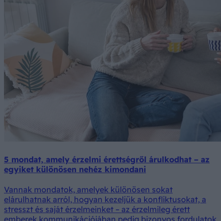
5 mondat, amely érzelmi érettségről árulkodhat – az
egyiket különösen nehéz kimondani
Vannak mondatok, amelyek különösen sokat
elárulhatnak arról, hogyan kezeljük a konfliktusokat, a
stresszt és saját érzelmeinket – az érzelmileg érett
emberek kommunikációjában pedig bizonyos fordulatok