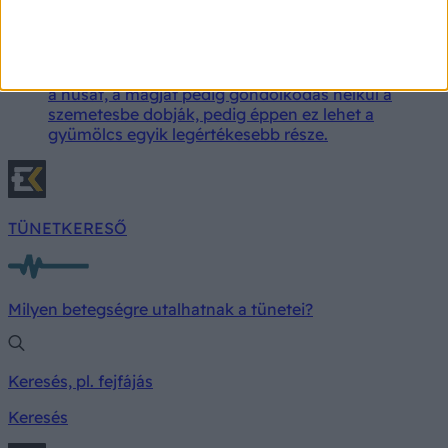
Mindenki kidobja az avokádó legértékesebb
részét, pedig tele van antioxidánsokkal
Az avokádót a legtöbben félbevágják, kikanalazzák
a húsát, a magját pedig gondolkodás nélkül a
szemetesbe dobják, pedig éppen ez lehet a
gyümölcs egyik legértékesebb része.
TÜNETKERESŐ
Milyen betegségre utalhatnak a tünetei?
Keresés, pl. fejfájás
Keresés