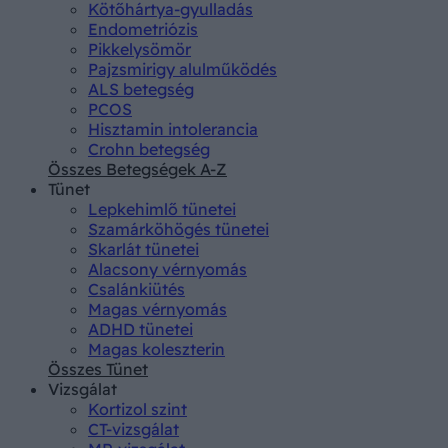
Kötőhártya-gyulladás
Endometriózis
Pikkelysömör
Pajzsmirigy alulműködés
ALS betegség
PCOS
Hisztamin intolerancia
Crohn betegség
Összes Betegségek A-Z
Tünet
Lepkehimlő tünetei
Szamárköhögés tünetei
Skarlát tünetei
Alacsony vérnyomás
Csalánkiütés
Magas vérnyomás
ADHD tünetei
Magas koleszterin
Összes Tünet
Vizsgálat
Kortizol szint
CT-vizsgálat