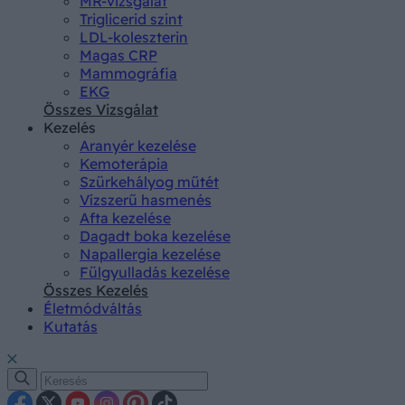
MR-vizsgálat
Triglicerid szint
LDL-koleszterin
Magas CRP
Mammográfia
EKG
Összes Vizsgálat
Kezelés
Aranyér kezelése
Kemoterápia
Szürkehályog műtét
Vízszerű hasmenés
Afta kezelése
Dagadt boka kezelése
Napallergia kezelése
Fülgyulladás kezelése
Összes Kezelés
Életmódváltás
Kutatás