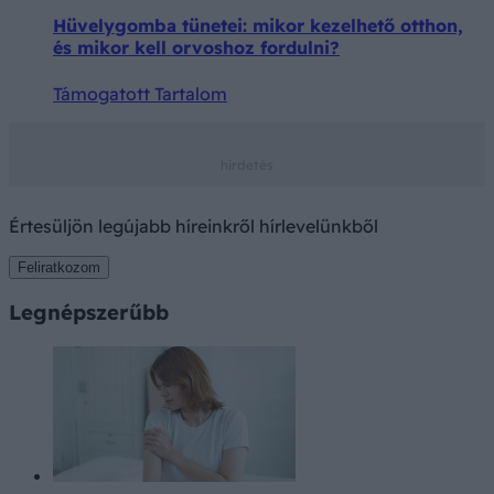
Hüvelygomba tünetei: mikor kezelhető otthon,
és mikor kell orvoshoz fordulni?
Támogatott Tartalom
Értesüljön legújabb híreinkről hírlevelünkből
Feliratkozom
Legnépszerűbb