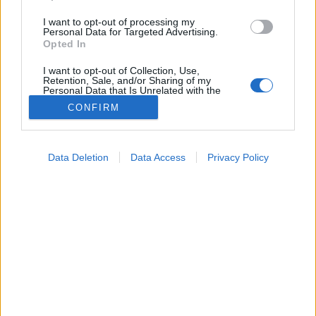
I want to opt-out of processing my
Personal Data for Targeted Advertising.
Opted In
I want to opt-out of Collection, Use,
Retention, Sale, and/or Sharing of my
Personal Data that Is Unrelated with the
Purposes for which it was collected.
CONFIRM
Opted Out
Google consents
Nevelés
Data Deletion
Data Access
Privacy Policy
2026. április 24. 10:54
I want to allow Google to enable storage
Megosztás
Küldés
Küldés Messengeren
related to advertising like cookies on web or
device identifiers in apps.
PTA
I want to allow my user data to be sent to
szerző
Google for online advertising purposes.
I want to allow Google to send me
personalized advertising.
Ön tapasztalta már, hogy egy nehéz nap után
kedvence közelsége azonnal megnyugtatja?
I want to allow Google to enable storage