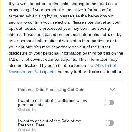
amiért a kutyatartók szíve
If you wish to opt-out of the sale, sharing to third parties, or
processing of your personal or sensitive information for
egészségesebb
targeted advertising by us, please use the below opt-out
section to confirm your selection. Please note that after your
opt-out request is processed you may continue seeing
interest-based ads based on personal information utilized by
us or personal information disclosed to third parties prior to
your opt-out. You may separately opt-out of the further
disclosure of your personal information by third parties on the
IAB’s list of downstream participants. This information may
also be disclosed by us to third parties on the
IAB’s List of
Downstream Participants
that may further disclose it to other
third parties.
Please note that this website/app uses one or more Google
Personal Data Processing Opt Outs
services and may gather and store information including but
not limited to your visit or usage behaviour. You may click to
I want to opt-out of the Sharing of my
personal data.
grant or deny consent to Google and its third-party tags to
Opted In
use your data for below specified purposes in below Google
consent section.
I want to opt-out of the Sale of my
Personal Data.
Opted In