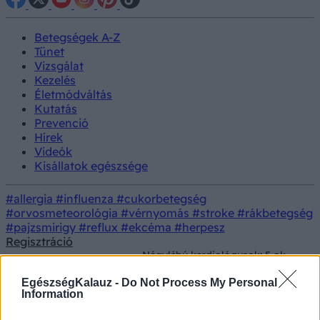
Betegségek A-Z
Tünet
Vizsgálat
Kezelés
Életmódváltás
Kutatás
Prevenció
Hírek
Videók
Kisállatok egészsége
#allergia
#influenza
#cukorbetegség
#orvosmeteorológia
#vérnyomás
#stroke
#rákbetegség
#pajzsmirigy
#reflux
#ekcéma
#herpesz
Regisztráció
Négylábú kardiológusok: 5 ok,
Kisállatok
Nevelés
amiért a kutyatartók szíve
egészsége
egészségesebb
EgészségKalauz -
Do Not Process My Personal
Information
Négylábú kardiológusok: 5 ok,