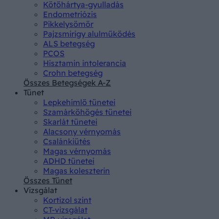
Kötőhártya-gyulladás
Endometriózis
Pikkelysömör
Pajzsmirigy alulműködés
ALS betegség
PCOS
Hisztamin intolerancia
Crohn betegség
Összes Betegségek A-Z
Tünet
Lepkehimlő tünetei
Szamárköhögés tünetei
Skarlát tünetei
Alacsony vérnyomás
Csalánkiütés
Magas vérnyomás
ADHD tünetei
Magas koleszterin
Összes Tünet
Vizsgálat
Kortizol szint
CT-vizsgálat