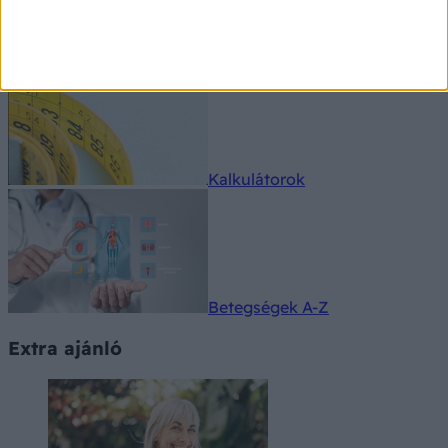
Gyógyszerkereső
Kalkulátorok
Betegségek A-Z
Extra ajánló