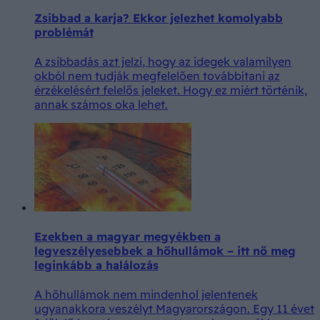
Zsibbad a karja? Ekkor jelezhet komolyabb
problémát
A zsibbadás azt jelzi, hogy az idegek valamilyen
okból nem tudják megfelelően továbbítani az
érzékelésért felelős jeleket. Hogy ez miért történik,
annak számos oka lehet.
Ezekben a magyar megyékben a
legveszélyesebbek a hőhullámok – itt nő meg
leginkább a halálozás
A hőhullámok nem mindenhol jelentenek
ugyanakkora veszélyt Magyarországon. Egy 11 évet