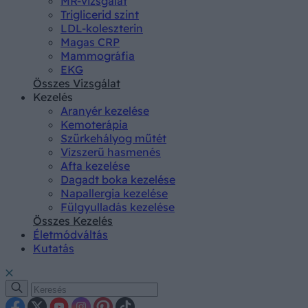
MR-vizsgálat
Triglicerid szint
LDL-koleszterin
Magas CRP
Mammográfia
EKG
Összes Vizsgálat
Kezelés
Aranyér kezelése
Kemoterápia
Szürkehályog műtét
Vízszerű hasmenés
Afta kezelése
Dagadt boka kezelése
Napallergia kezelése
Fülgyulladás kezelése
Összes Kezelés
Életmódváltás
Kutatás