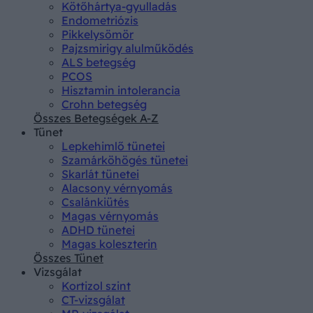
Kötőhártya-gyulladás
Endometriózis
Pikkelysömör
Pajzsmirigy alulműködés
ALS betegség
PCOS
Hisztamin intolerancia
Crohn betegség
Összes Betegségek A-Z
Tünet
Lepkehimlő tünetei
Szamárköhögés tünetei
Skarlát tünetei
Alacsony vérnyomás
Csalánkiütés
Magas vérnyomás
ADHD tünetei
Magas koleszterin
Összes Tünet
Vizsgálat
Kortizol szint
CT-vizsgálat