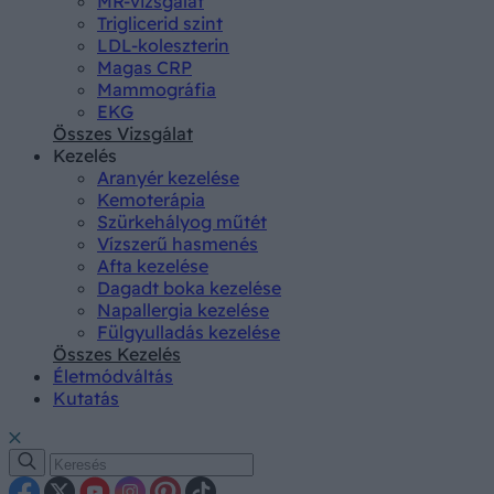
MR-vizsgálat
Triglicerid szint
LDL-koleszterin
Magas CRP
Mammográfia
EKG
Összes Vizsgálat
Kezelés
Aranyér kezelése
Kemoterápia
Szürkehályog műtét
Vízszerű hasmenés
Afta kezelése
Dagadt boka kezelése
Napallergia kezelése
Fülgyulladás kezelése
Összes Kezelés
Életmódváltás
Kutatás