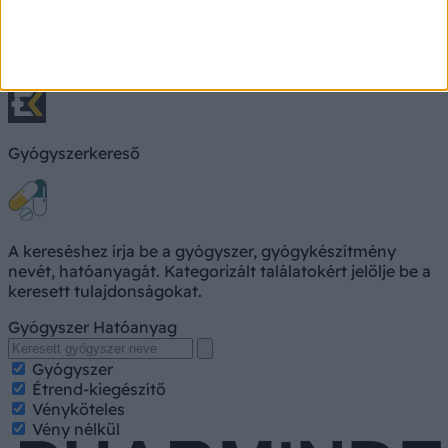
Keresés, pl. fejfájás
Keresés
Gyógyszerkereső
A kereséshez írja be a gyógyszer, gyógykészítmény
nevét, hatóanyagát. Kategorizált találatokért jelölje be a
keresett tulajdonságokat.
Gyógyszer
Hatóanyag
Gyógyszer
Étrend-kiegészítő
Vényköteles
Vény nélkül