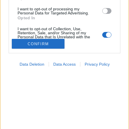
I want to opt-out of processing my
Personal Data for Targeted Advertising.
Opted In
I want to opt-out of Collection, Use,
Retention, Sale, and/or Sharing of my
Personal Data that Is Unrelated with the
Purposes for which it was collected.
CONFIRM
Opted Out
Gyógyszerkutatások
2025. július 29. 11:14
Google consents
Megosztás
Küldés
Küldés Messengeren
Data Deletion
Data Access
Privacy Policy
I want to allow Google to enable storage
related to advertising like cookies on web or
device identifiers in apps.
Petrás Gabriella
online szerkesztő
I want to allow my user data to be sent to
Google for online advertising purposes.
De hogyan lesz sikeres egy korábban nem használt
I want to allow Google to send me
personalized advertising.
gyógyszerjelölt?
I want to allow Google to enable storage