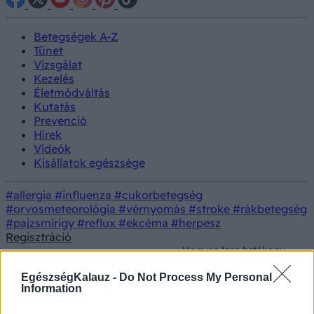
Betegségek A-Z
Tünet
Vizsgálat
Kezelés
Életmódváltás
Kutatás
Prevenció
Hírek
Videók
Kisállatok egészsége
#allergia
#influenza
#cukorbetegség
#orvosmeteorológia
#vérnyomás
#stroke
#rákbetegség
#pajzsmirigy
#reflux
#ekcéma
#herpesz
Regisztráció
Hogyan lesz hatékony
Kutatás
Gyógyszerkutatások
egy daganatellenes
gyógyszer?
EgészségKalauz -
Do Not Process My Personal
Information
Hogyan lesz hatékony egy