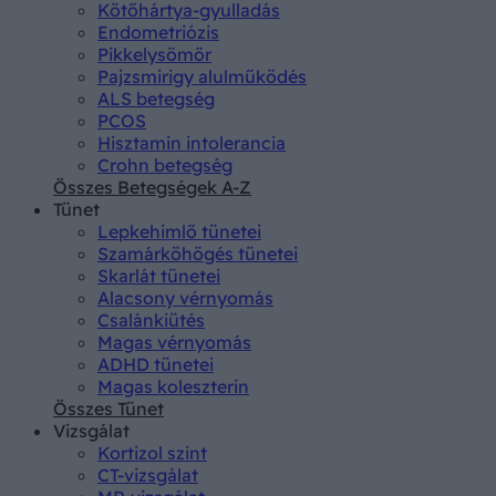
Kötőhártya-gyulladás
Endometriózis
Pikkelysömör
Pajzsmirigy alulműködés
ALS betegség
PCOS
Hisztamin intolerancia
Crohn betegség
Összes Betegségek A-Z
Tünet
Lepkehimlő tünetei
Szamárköhögés tünetei
Skarlát tünetei
Alacsony vérnyomás
Csalánkiütés
Magas vérnyomás
ADHD tünetei
Magas koleszterin
Összes Tünet
Vizsgálat
Kortizol szint
CT-vizsgálat