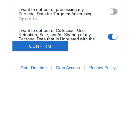
I want to opt-out of processing my
Personal Data for Targeted Advertising.
Opted In
I want to opt-out of Collection, Use,
Retention, Sale, and/or Sharing of my
Personal Data that Is Unrelated with the
Purposes for which it was collected.
CONFIRM
Opted Out
Google consents
Orvostudományi kutatások
Data Deletion
Data Access
Privacy Policy
2025. július 08. 09:24
I want to allow Google to enable storage
Megosztás
Küldés
Küldés Messengeren
related to advertising like cookies on web or
device identifiers in apps.
Petrás Gabriella
I want to allow my user data to be sent to
online szerkesztő
Google for online advertising purposes.
I want to allow Google to send me
personalized advertising.
Magyar kutatók eredményei szerint a meglepő
élmények különösen fontos szerepet játszanak a
I want to allow Google to enable storage