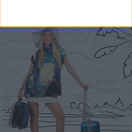
Címlapról ajánljuk