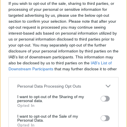
élmények a memóriánk
If you wish to opt-out of the sale, sharing to third parties, or
processing of your personal or sensitive information for
karbantartásához
targeted advertising by us, please use the below opt-out
section to confirm your selection. Please note that after your
opt-out request is processed you may continue seeing
interest-based ads based on personal information utilized by
us or personal information disclosed to third parties prior to
your opt-out. You may separately opt-out of the further
disclosure of your personal information by third parties on the
IAB’s list of downstream participants. This information may
also be disclosed by us to third parties on the
IAB’s List of
Downstream Participants
that may further disclose it to other
third parties.
Please note that this website/app uses one or more Google
Personal Data Processing Opt Outs
services and may gather and store information including but
not limited to your visit or usage behaviour. You may click to
I want to opt-out of the Sharing of my
personal data.
grant or deny consent to Google and its third-party tags to
Opted In
use your data for below specified purposes in below Google
consent section.
I want to opt-out of the Sale of my
Personal Data.
Opted In