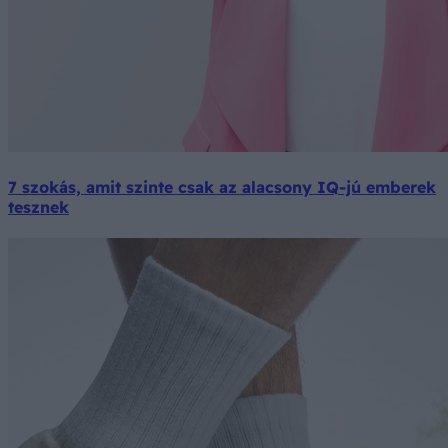
7 szokás, amit szinte csak az alacsony IQ-jú emberek
tesznek