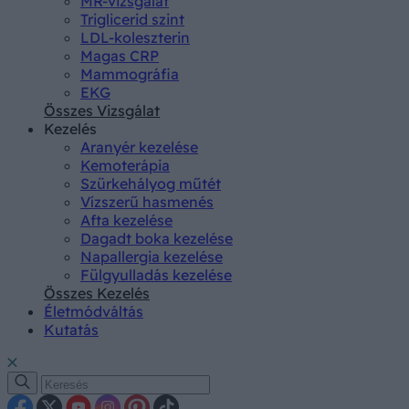
MR-vizsgálat
Triglicerid szint
LDL-koleszterin
Magas CRP
Mammográfia
EKG
Összes Vizsgálat
Kezelés
Aranyér kezelése
Kemoterápia
Szürkehályog műtét
Vízszerű hasmenés
Afta kezelése
Dagadt boka kezelése
Napallergia kezelése
Fülgyulladás kezelése
Összes Kezelés
Életmódváltás
Kutatás