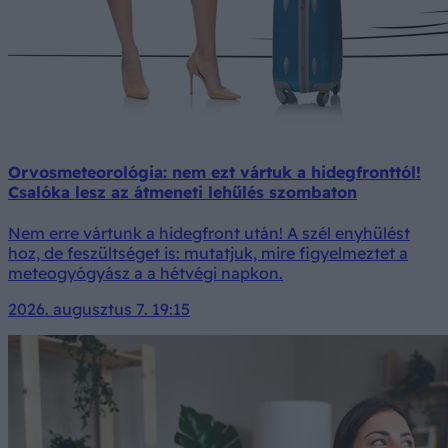
Orvosmeteorológia: nem ezt vártuk a hidegfronttól!
Csalóka lesz az átmeneti lehűlés szombaton
Nem erre vártunk a hidegfront után! A szél enyhülést
hoz, de feszültséget is: mutatjuk, mire figyelmeztet a
meteogyógyász a a hétvégi napkon.
2026. augusztus 7. 19:15