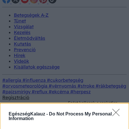
Betegségek A-Z
Tünet
Vizsgálat
Kezelés
Életmódváltás
Kutatás
Prevenció
Hírek
Videók
Kisállatok egészsége
#allergia
#influenza
#cukorbetegség
#orvosmeteorológia
#vérnyomás
#stroke
#rákbetegség
#pajzsmirigy
#reflux
#ekcéma
#herpesz
Regisztráció
Ezért kellenek a szokatlan
Orvostudományi
Kutatás
élmények a memóriánk
kutatások
karbantartásához
EgészségKalauz -
Do Not Process My Personal
Information
Ezért kellenek a szokatlan