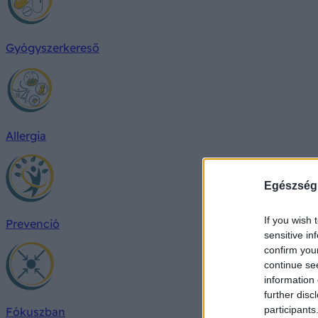
Gyógyszerkereső
Allergia
Egészség
If you wish 
Prevenció
sensitive in
confirm you
continue se
information 
further disc
participants
Fókuszban