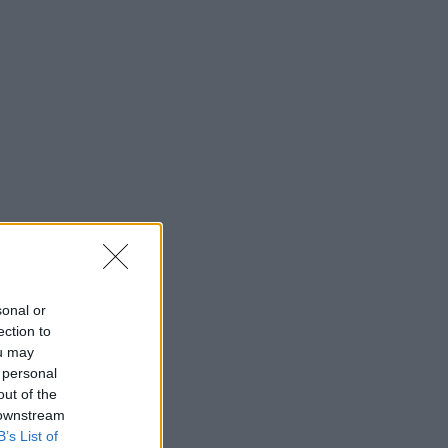
sonal or
ection to
ou may
 personal
out of the
 downstream
B’s List of