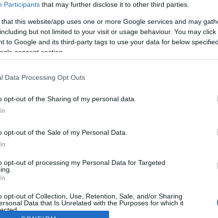
Participants
that may further disclose it to other third parties.
 that this website/app uses one or more Google services and may gath
including but not limited to your visit or usage behaviour. You may click 
 to Google and its third-party tags to use your data for below specifi
ogle consent section.
l Data Processing Opt Outs
o opt-out of the Sharing of my personal data.
In
o opt-out of the Sale of my Personal Data.
In
to opt-out of processing my Personal Data for Targeted
ing.
In
o opt-out of Collection, Use, Retention, Sale, and/or Sharing
ersonal Data that Is Unrelated with the Purposes for which it
lected.