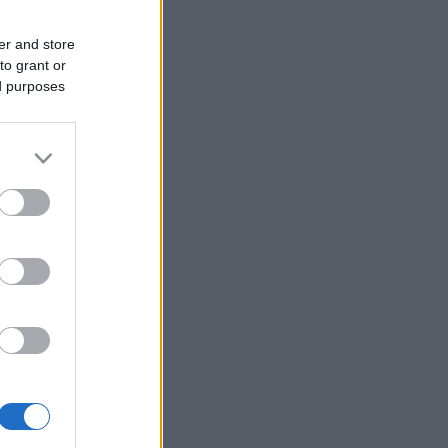
er and store
to grant or
ed purposes