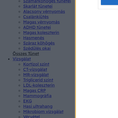
Opted 
Szamárköhögés tünetei
Skarlát tünetei
Alacsony vérnyomás
Google 
Csalánkiütés
Magas vérnyomás
I want t
ADHD tünetei
web or d
Magas koleszterin
Hasmenés
I want t
Száraz köhögés
purpose
Szédülés okai
Összes Tünet
I want 
Vizsgálat
Kortizol szint
I want t
CT-vizsgálat
web or d
MR-vizsgálat
Triglicerid szint
LDL-koleszterin
I want t
Magas CRP
or app.
Mammográfia
EKG
I want t
Hasi ultrahang
Mikrobiom vizsgálat
I want t
Vérvétel