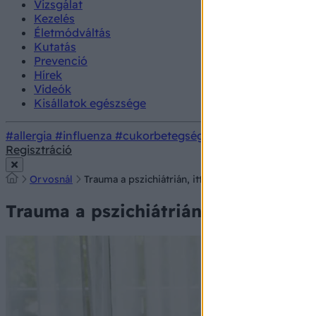
Vizsgálat
Kezelés
Életmódváltás
Kutatás
Prevenció
Hírek
Videók
Kisállatok egészsége
#allergia
#influenza
#cukorbetegség
#orvosmeteorológi
Regisztráció
Orvosnál
Trauma a pszichiátrián, itt kérhet segítséget!
Trauma a pszichiátrián, itt kérhet se