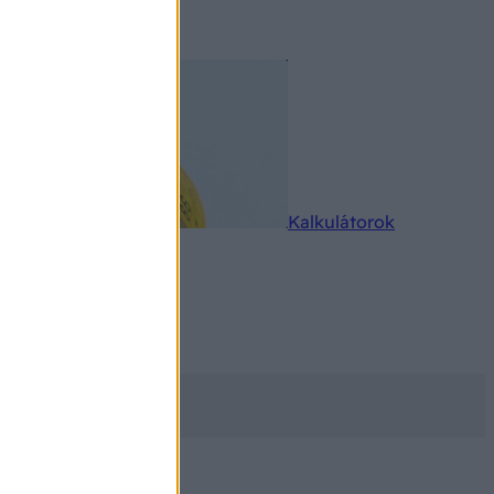
rkereső
Kalkulátorok