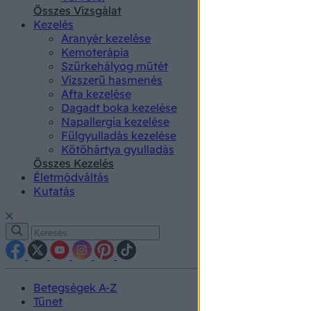
authenti
Összes Vizsgálat
Kezelés
Aranyér kezelése
Kemoterápia
Szürkehályog műtét
Vízszerű hasmenés
Afta kezelése
Dagadt boka kezelése
Napallergia kezelése
Fülgyulladás kezelése
Kötőhártya gyulladás
Összes Kezelés
Életmódváltás
Kutatás
Betegségek A-Z
Tünet