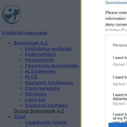
Downstream 
Please note
information 
deny consent
in below Go
Kisállatok egészsége
Betegségek A-Z
Persona
Kötőhártya-gyulladás
Endometriózis
I want t
Pikkelysömör
Opted 
Pajzsmirigy alulműködés
ALS betegség
PCOS
I want t
Hisztamin intolerancia
Opted 
Crohn betegség
Rühesség
I want 
Advertis
Lyme-kór
Opted 
Szklerózis multiplex
Összes Betegségek A-Z
I want t
Tünet
of my P
Lepkehimlő tünetei
was col