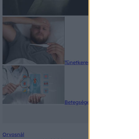
Tünetkereső
Betegségek A-Z
Orvosnál