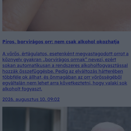
Piros, borvirágos orr: nem csak alkohol okozhatja
A vörös, értágulatos, esetenként megvastagodott orrot a
köznyelv gyakran „borvirágos orrnak” nevezi, ezért
sokan automatikusan a rendszeres alkoholfogyasztással
hozzák összefüggésbe. Pedig az elváltozás hátterében
többféle ok állhat, és önmagában az orr vörösségéből
egyáltalán nem lehet arra következtetni, hogy valaki sok
alkoholt fogyaszt.
2026. augusztus 10. 09:02