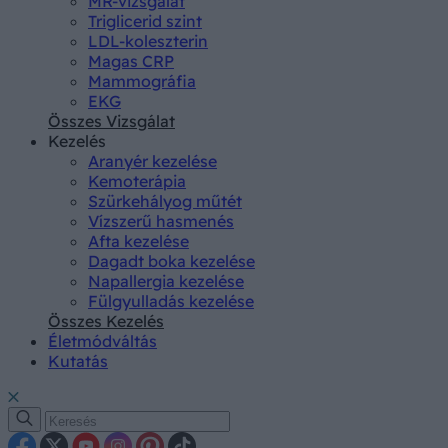
MR-vizsgálat
Triglicerid szint
LDL-koleszterin
Magas CRP
Mammográfia
EKG
Összes Vizsgálat
Kezelés
Aranyér kezelése
Kemoterápia
Szürkehályog műtét
Vízszerű hasmenés
Afta kezelése
Dagadt boka kezelése
Napallergia kezelése
Fülgyulladás kezelése
Összes Kezelés
Életmódváltás
Kutatás