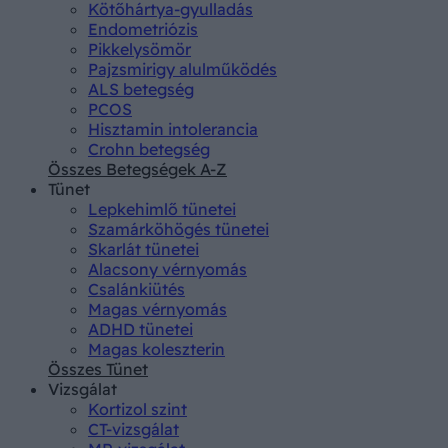
Kötőhártya-gyulladás
Endometriózis
Pikkelysömör
Pajzsmirigy alulműködés
ALS betegség
PCOS
Hisztamin intolerancia
Crohn betegség
Összes Betegségek A-Z
Tünet
Lepkehimlő tünetei
Szamárköhögés tünetei
Skarlát tünetei
Alacsony vérnyomás
Csalánkiütés
Magas vérnyomás
ADHD tünetei
Magas koleszterin
Összes Tünet
Vizsgálat
Kortizol szint
CT-vizsgálat