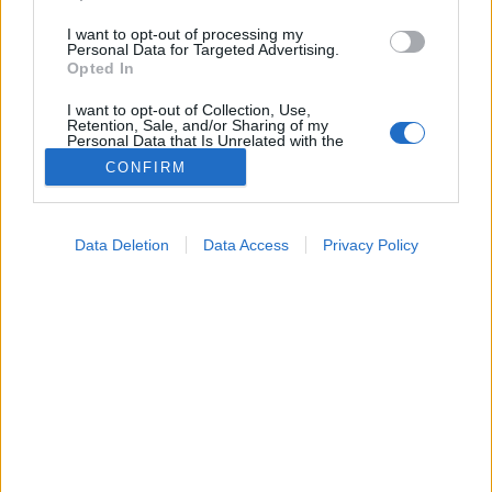
I want to opt-out of processing my
Personal Data for Targeted Advertising.
Opted In
I want to opt-out of Collection, Use,
Retention, Sale, and/or Sharing of my
Personal Data that Is Unrelated with the
Purposes for which it was collected.
CONFIRM
Opted Out
Google consents
Data Deletion
Data Access
Privacy Policy
I want to allow Google to enable storage
related to advertising like cookies on web or
device identifiers in apps.
I want to allow my user data to be sent to
Konyhai alapanyagok
Google for online advertising purposes.
2025. december 31. 10:54
Megosztás
Küldés
Küldés Messengeren
I want to allow Google to send me
personalized advertising.
PTA
I want to allow Google to enable storage