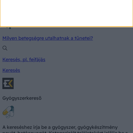
TÜNETKERESŐ
Milyen betegségre utalhatnak a tünetei?
Keresés, pl. fejfájás
Keresés
Gyógyszerkereső
A kereséshez írja be a gyógyszer, gyógykészítmény