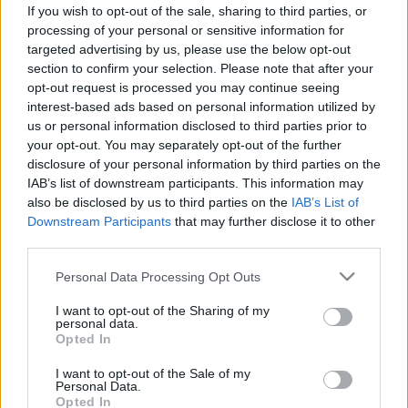
If you wish to opt-out of the sale, sharing to third parties, or
processing of your personal or sensitive information for
Ennyire veszélyes mikrohullámú
targeted advertising by us, please use the below opt-out
sütőben vizet és tejet melegíteni: a
section to confirm your selection. Please note that after your
legtöbben nem is sejtik, hogy
opt-out request is processed you may continue seeing
interest-based ads based on personal information utilized by
robbanásszerű forrást okozhatnak
us or personal information disclosed to third parties prior to
vele!
your opt-out. You may separately opt-out of the further
disclosure of your personal information by third parties on the
IAB’s list of downstream participants. This information may
also be disclosed by us to third parties on the
IAB’s List of
Downstream Participants
that may further disclose it to other
third parties.
Please note that this website/app uses one or more Google
Personal Data Processing Opt Outs
services and may gather and store information including but
not limited to your visit or usage behaviour. You may click to
I want to opt-out of the Sharing of my
personal data.
grant or deny consent to Google and its third-party tags to
Opted In
use your data for below specified purposes in below Google
consent section.
I want to opt-out of the Sale of my
Personal Data.
Opted In