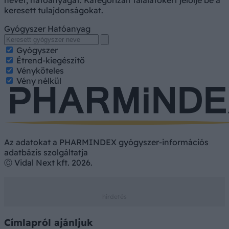
nevét, hatóanyagát. Kategorizált találatokért jelölje be a
keresett tulajdonságokat.
Gyógyszer
Hatóanyag
Gyógyszer
Étrend-kiegészítő
Vényköteles
Vény nélkül
Az adatokat a PHARMINDEX gyógyszer-információs
adatbázis szolgáltatja
Ⓒ Vidal Next kft. 2026.
Címlapról ajánljuk