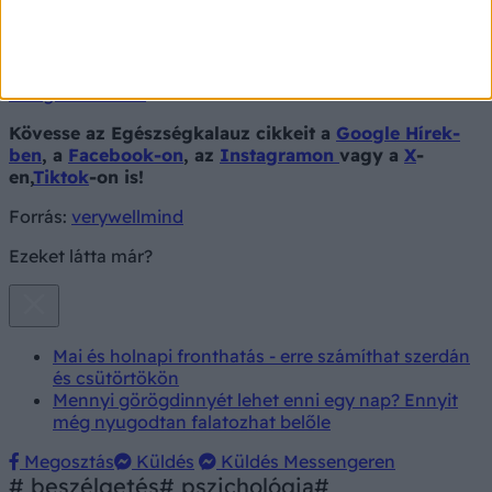
Kapcsolódó cikk
Önbizalom vagy nagyképűség? 9 kifejezés, amiről azt
hisszük, hogy magabiztos, de a pszichológus szerint
arrogánsnak hat
Kövesse az Egészségkalauz cikkeit a
Google Hírek-
ben
, a
Facebook-on
, az
Instagramon
vagy a
X
-
en,
Tiktok
-on is!
Forrás:
verywellmind
Ezeket látta már?
Mai és holnapi fronthatás - erre számíthat szerdán
és csütörtökön
Mennyi görögdinnyét lehet enni egy nap? Ennyit
még nyugodtan falatozhat belőle
Megosztás
Küldés
Küldés Messengeren
# beszélgetés
# pszichológia
#