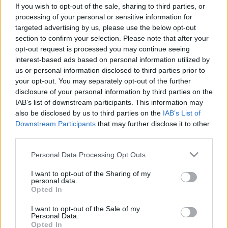
A legtöbb ember rosszul csinálja:
If you wish to opt-out of the sale, sharing to third parties, or
így lehet igazán érdekes
processing of your personal or sensitive information for
targeted advertising by us, please use the below opt-out
beszélgetést folytatni a
section to confirm your selection. Please note that after your
pszichológusok szerint
opt-out request is processed you may continue seeing
interest-based ads based on personal information utilized by
us or personal information disclosed to third parties prior to
your opt-out. You may separately opt-out of the further
disclosure of your personal information by third parties on the
IAB’s list of downstream participants. This information may
also be disclosed by us to third parties on the
IAB’s List of
Downstream Participants
that may further disclose it to other
third parties.
Please note that this website/app uses one or more Google
Personal Data Processing Opt Outs
services and may gather and store information including but
not limited to your visit or usage behaviour. You may click to
I want to opt-out of the Sharing of my
personal data.
grant or deny consent to Google and its third-party tags to
Opted In
use your data for below specified purposes in below Google
consent section.
I want to opt-out of the Sale of my
Personal Data.
Opted In