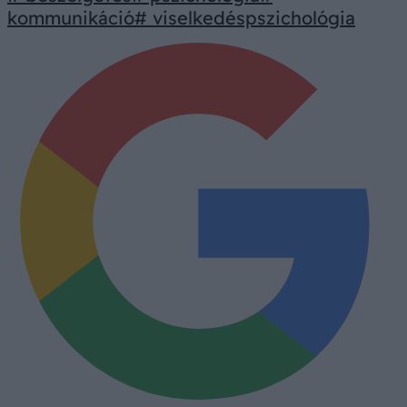
kommunikáció
# viselkedéspszichológia