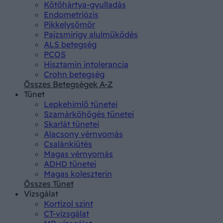
Kötőhártya-gyulladás
Endometriózis
Pikkelysömör
Pajzsmirigy alulműködés
ALS betegség
PCOS
Hisztamin intolerancia
Crohn betegség
Összes Betegségek A-Z
Tünet
Lepkehimlő tünetei
Szamárköhögés tünetei
Skarlát tünetei
Alacsony vérnyomás
Csalánkiütés
Magas vérnyomás
ADHD tünetei
Magas koleszterin
Összes Tünet
Vizsgálat
Kortizol szint
CT-vizsgálat