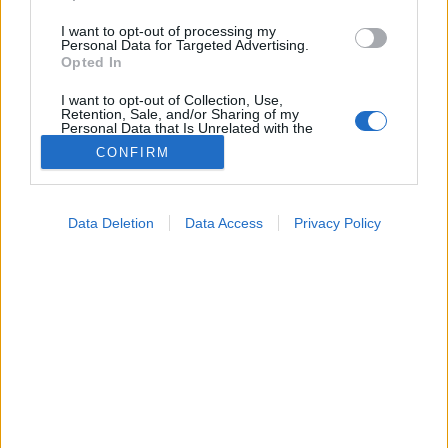
I want to opt-out of processing my
Personal Data for Targeted Advertising.
Opted In
I want to opt-out of Collection, Use,
Retention, Sale, and/or Sharing of my
Personal Data that Is Unrelated with the
Purposes for which it was collected.
CONFIRM
Opted Out
Google consents
Data Deletion
Data Access
Privacy Policy
I want to allow Google to enable storage
related to advertising like cookies on web or
Lelki egészség
2026. június 16. 14:34
device identifiers in apps.
Megosztás
Küldés
Küldés Messengeren
I want to allow my user data to be sent to
Google for online advertising purposes.
PTA
I want to allow Google to send me
szerző
personalized advertising.
I want to allow Google to enable storage