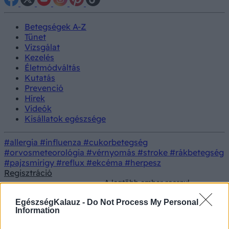
Betegségek A-Z
Tünet
Vizsgálat
Kezelés
Életmódváltás
Kutatás
Prevenció
Hírek
Videók
Kisállatok egészsége
#allergia
#influenza
#cukorbetegség
#orvosmeteorológia
#vérnyomás
#stroke
#rákbetegség
#pajzsmirigy
#reflux
#ekcéma
#herpesz
Regisztráció
A legtöbb ember rosszul
Lelki
csinálja: így lehet igazán érdekes
Prevenció
egészség
beszélgetést folytatni a
EgészségKalauz -
Do Not Process My Personal
pszichológusok szerint
Information