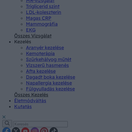
MR-vizsgálat
Triglicerid szint
LDL-koleszterin
Magas CRP
Mammográfia
EKG
Összes Vizsgálat
Kezelés
Aranyér kezelése
Kemoterápia
Szürkehályog műtét
Vízszerű hasmenés
Afta kezelése
Dagadt boka kezelése
Napallergia kezelése
Fülgyulladás kezelése
Összes Kezelés
Életmódváltás
Kutatás