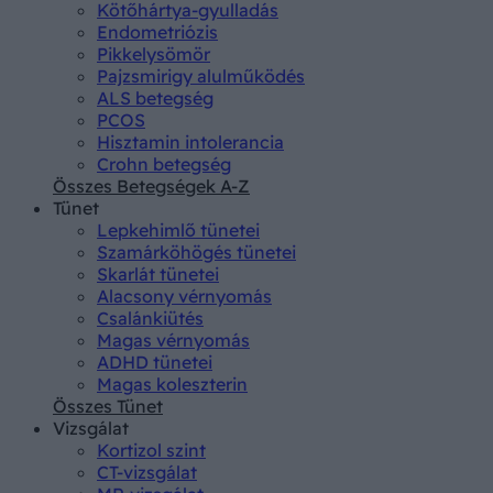
Kötőhártya-gyulladás
Endometriózis
Pikkelysömör
Pajzsmirigy alulműködés
ALS betegség
PCOS
Hisztamin intolerancia
Crohn betegség
Összes Betegségek A-Z
Tünet
Lepkehimlő tünetei
Szamárköhögés tünetei
Skarlát tünetei
Alacsony vérnyomás
Csalánkiütés
Magas vérnyomás
ADHD tünetei
Magas koleszterin
Összes Tünet
Vizsgálat
Kortizol szint
CT-vizsgálat