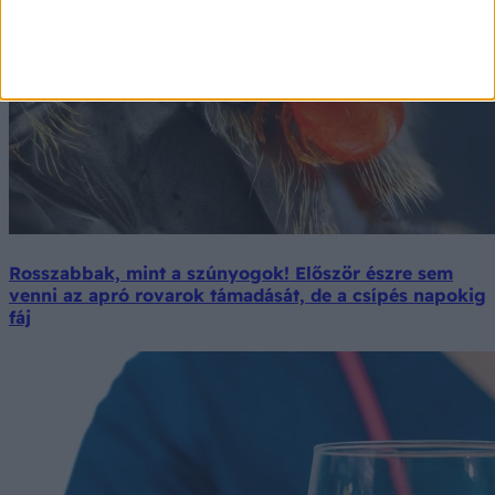
Rosszabbak, mint a szúnyogok! Először észre sem
venni az apró rovarok támadását, de a csípés napokig
fáj