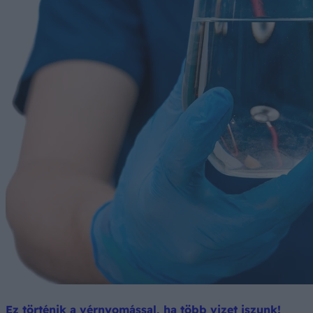
Ez történik a vérnyomással, ha több vizet iszunk!