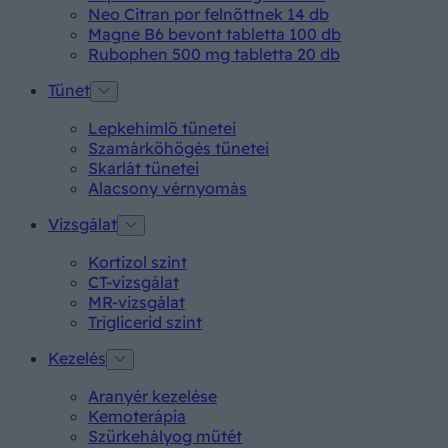
Neo Citran por felnőttnek 14 db
Magne B6 bevont tabletta 100 db
Rubophen 500 mg tabletta 20 db
Tünet
Lepkehimlő tünetei
Szamárköhögés tünetei
Skarlát tünetei
Alacsony vérnyomás
Vizsgálat
Kortizol szint
CT-vizsgálat
MR-vizsgálat
Triglicerid szint
Kezelés
Aranyér kezelése
Kemoterápia
Szürkehályog műtét