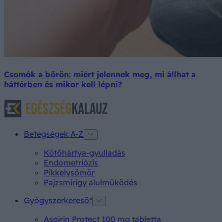
Csomók a bőrön: miért jelennek meg, mi állhat a
háttérben és mikor kell lépni?
Betegségek A-Z
Kötőhártya-gyulladás
Endometriózis
Pikkelysömör
Pajzsmirigy alulműködés
Gyógyszerkereső*
Aspirin Protect 100 mg tabletta