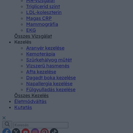
MR-vizsgálat
Triglicerid szint
LDL-koleszterin
Magas CRP
Mammográfia
EKG
Összes Vizsgálat
Kezelés
Aranyér kezelése
Kemoterápia
Szürkehályog műtét
Vízszerű hasmenés
Afta kezelése
Dagadt boka kezelése
Napallergia kezelése
Fülgyulladás kezelése
Összes Kezelés
Életmódváltás
Kutatás