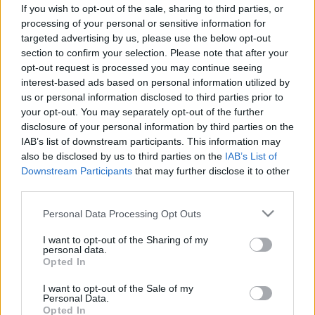
életünkben
If you wish to opt-out of the sale, sharing to third parties, or
processing of your personal or sensitive information for
targeted advertising by us, please use the below opt-out
section to confirm your selection. Please note that after your
opt-out request is processed you may continue seeing
interest-based ads based on personal information utilized by
Szépségápolás
us or personal information disclosed to third parties prior to
2016. augusztus 29. 22:22
your opt-out. You may separately opt-out of the further
Módosítva: 2016. augusztus 29. 22:22
disclosure of your personal information by third parties on the
Megosztás
Küldés
Küldés Messengeren
IAB’s list of downstream participants. This information may
also be disclosed by us to third parties on the
IAB’s List of
Downstream Participants
that may further disclose it to other
Egészségkalauz
third parties.
Egészségkalauz
Please note that this website/app uses one or more Google
Personal Data Processing Opt Outs
services and may gather and store information including but
not limited to your visit or usage behaviour. You may click to
I want to opt-out of the Sharing of my
Egy amerikai tanulmány szerint egyszerűen az ajtón
personal data.
grant or deny consent to Google and its third-party tags to
való áthaladás okozhatja, hogy elfelejtjük, miért
Opted In
use your data for below specified purposes in below Google
indultunk a másik helyiségbe.
consent section.
I want to opt-out of the Sale of my
Personal Data.
Opted In