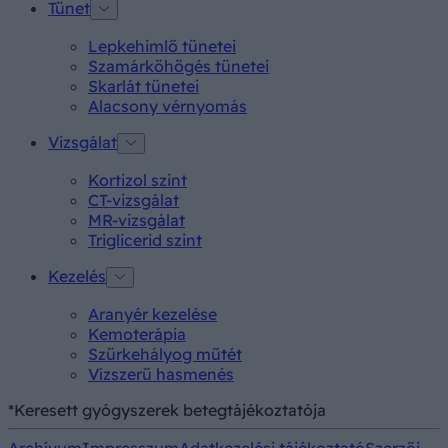
Tünet
Lepkehimlő tünetei
Szamárköhögés tünetei
Skarlát tünetei
Alacsony vérnyomás
Vizsgálat
Kortizol szint
CT-vizsgálat
MR-vizsgálat
Triglicerid szint
Kezelés
Aranyér kezelése
Kemoterápia
Szürkehályog műtét
Vízszerű hasmenés
*Keresett gyógyszerek betegtájékoztatója