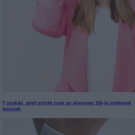
7 szokás, amit szinte csak az alacsony IQ-jú emberek
tesznek