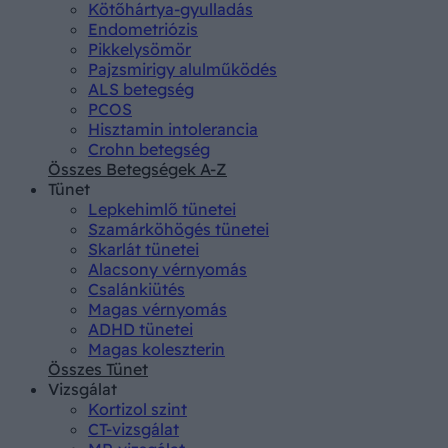
Kötőhártya-gyulladás
Endometriózis
Pikkelysömör
Pajzsmirigy alulműködés
ALS betegség
PCOS
Hisztamin intolerancia
Crohn betegség
Összes Betegségek A-Z
Tünet
Lepkehimlő tünetei
Szamárköhögés tünetei
Skarlát tünetei
Alacsony vérnyomás
Csalánkiütés
Magas vérnyomás
ADHD tünetei
Magas koleszterin
Összes Tünet
Vizsgálat
Kortizol szint
CT-vizsgálat