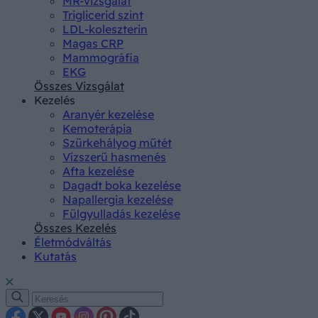
MR-vizsgálat
Triglicerid szint
LDL-koleszterin
Magas CRP
Mammográfia
EKG
Összes Vizsgálat
Kezelés
Aranyér kezelése
Kemoterápia
Szürkehályog műtét
Vízszerű hasmenés
Afta kezelése
Dagadt boka kezelése
Napallergia kezelése
Fülgyulladás kezelése
Összes Kezelés
Életmódváltás
Kutatás