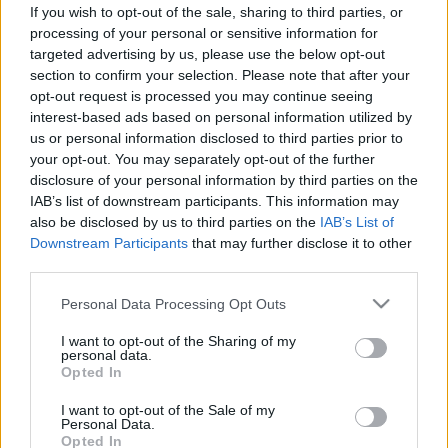
vetélkedés
If you wish to opt-out of the sale, sharing to third parties, or
processing of your personal or sensitive information for
targeted advertising by us, please use the below opt-out
section to confirm your selection. Please note that after your
opt-out request is processed you may continue seeing
interest-based ads based on personal information utilized by
Szépségápolás
us or personal information disclosed to third parties prior to
2014. június 27. 11:12
your opt-out. You may separately opt-out of the further
Módosítva: 2015. november 04. 13:49
disclosure of your personal information by third parties on the
Megosztás
Küldés
Küldés Messengeren
IAB’s list of downstream participants. This information may
also be disclosed by us to third parties on the
IAB’s List of
Downstream Participants
that may further disclose it to other
Egészségkalauz
third parties.
Egészségkalauz
Please note that this website/app uses one or more Google
Personal Data Processing Opt Outs
services and may gather and store information including but
not limited to your visit or usage behaviour. You may click to
I want to opt-out of the Sharing of my
Két nő, Magda anyjával keresett fel a rendelőmben.
personal data.
grant or deny consent to Google and its third-party tags to
Szerettem volna négyszemközt beszélni vele, de
Opted In
use your data for below specified purposes in below Google
kérte, hogy hármasban beszéljünk, mert neki nagyon
consent section.
I want to opt-out of the Sale of my
Personal Data.
nehéz megtalálni a megfelelő szavakat. Anyja foglalta
Opted In