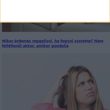
Mikor érdemes reggelizni, ha fogyni szeretne? Nem
feltétlenül akkor, amikor gondolja