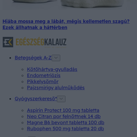
Hiába mossa meg a lábát, mégis kellemetlen szagú?
Ezek állhatnak a háttérben
Betegségek A-Z
Kötőhártya-gyulladás
Endometriózis
Pikkelysömör
Pajzsmirigy alulműködés
Gyógyszerkereső*
Aspirin Protect 100 mg tabletta
Neo Citran por felnőttnek 14 db
Magne B6 bevont tabletta 100 db
Rubophen 500 mg tabletta 20 db