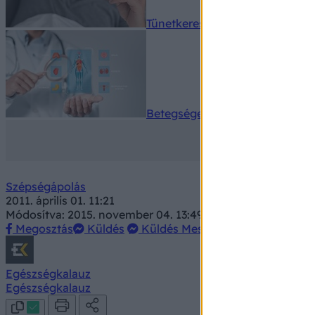
Tünetkereső
Betegségek A-Z
Szépségápolás
2011. április 01. 11:21
Módosítva: 2015. november 04. 13:49
Megosztás
Küldés
Küldés Messengeren
Egészségkalauz
Egészségkalauz