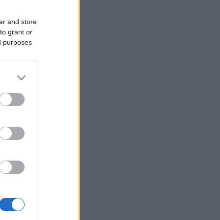
er and store
to grant or
ed purposes