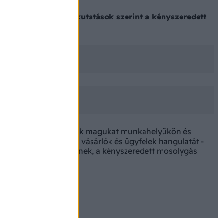
nkat. A legújabb kutatások szerint a kényszeredett
ep kapcsán) jobban érzik magukat munkahelyükön és
, hogy így javítsák a vásárlók és ügyfelek hangulatát -
komoly hátulütői lehetnek, a kényszeredett mosolygás