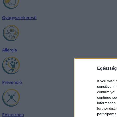
Gyógyszerkereső
Allergia
Egészség
If you wish 
Prevenció
sensitive in
confirm you
continue se
information 
further disc
participants
Fókuszban