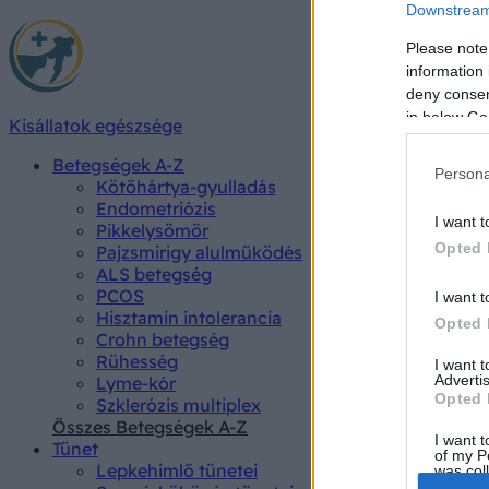
Downstream 
Please note
information 
deny consent
in below Go
Kisállatok egészsége
Betegségek A-Z
Persona
Kötőhártya-gyulladás
Endometriózis
I want t
Pikkelysömör
Opted 
Pajzsmirigy alulműködés
ALS betegség
PCOS
I want t
Hisztamin intolerancia
Opted 
Crohn betegség
Rühesség
I want 
Advertis
Lyme-kór
Opted 
Szklerózis multiplex
Összes Betegségek A-Z
I want t
Tünet
of my P
Lepkehimlő tünetei
was col