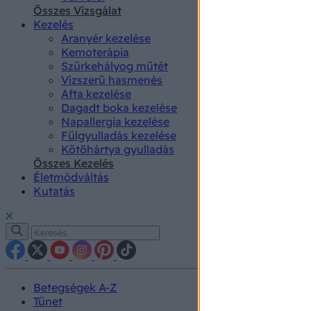
authenti
Összes Vizsgálat
Kezelés
Aranyér kezelése
Kemoterápia
Szürkehályog műtét
Vízszerű hasmenés
Afta kezelése
Dagadt boka kezelése
Napallergia kezelése
Fülgyulladás kezelése
Kötőhártya gyulladás
Összes Kezelés
Életmódváltás
Kutatás
Betegségek A-Z
Tünet