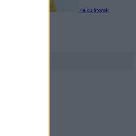
rkereső
Kalkulátorok