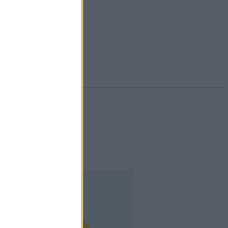
#ekcéma
#herpesz