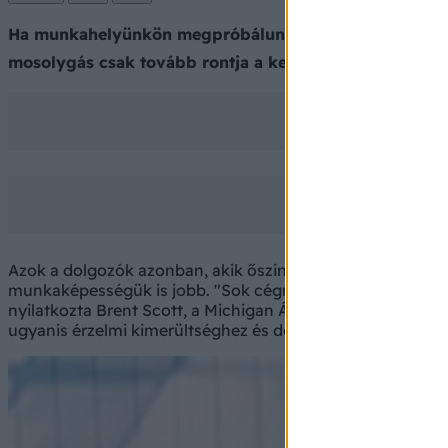
Ha munkahelyünkön megpróbálunk mosolyt erőltetni az
mosolygás csak tovább rontja a kedélyállapotot és még
Azok a dolgozók azonban, akik őszintén boldogok és mo
munkaképességük is jobb. "Sok cégnél azt hiszik, hogy a 
nyilatkozta Brent Scott, a Michigan Állami Egyetem segé
ugyanis érzelmi kimerültséghez és depresszióhoz vezethe