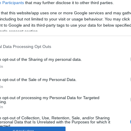
Participants
that may further disclose it to other third parties.
 that this website/app uses one or more Google services and may gath
including but not limited to your visit or usage behaviour. You may click 
 to Google and its third-party tags to use your data for below specifi
ogle consent section.
l Data Processing Opt Outs
o opt-out of the Sharing of my personal data.
In
o opt-out of the Sale of my Personal Data.
In
to opt-out of processing my Personal Data for Targeted
ing.
In
o opt-out of Collection, Use, Retention, Sale, and/or Sharing
ersonal Data that Is Unrelated with the Purposes for which it
lected.