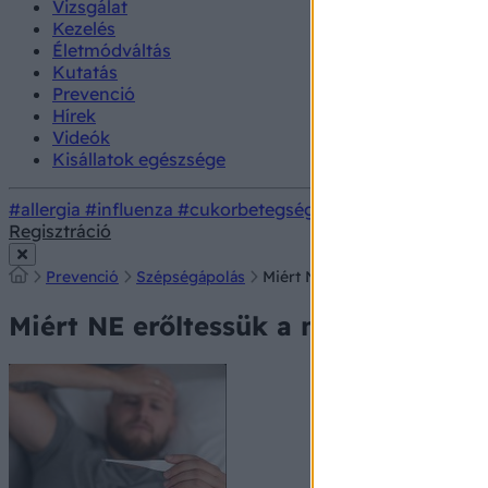
Vizsgálat
Kezelés
Életmódváltás
Kutatás
Prevenció
Hírek
Videók
Kisállatok egészsége
#allergia
#influenza
#cukorbetegség
#orvosmeteorológi
Regisztráció
Prevenció
Szépségápolás
Miért NE erőltessük a mosoly
Miért NE erőltessük a mosolygást 