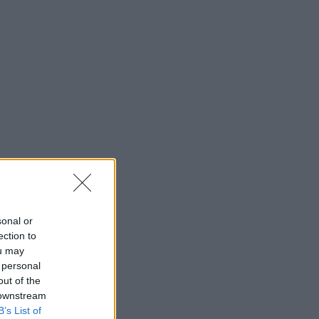
sonal or
ection to
ou may
 personal
out of the
 downstream
B’s List of