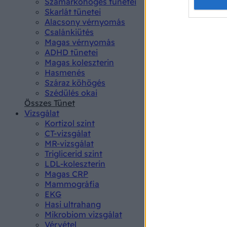
Opted 
Szamárköhögés tünetei
Skarlát tünetei
Alacsony vérnyomás
Google 
Csalánkiütés
Magas vérnyomás
I want t
ADHD tünetei
web or d
Magas koleszterin
Hasmenés
I want t
Száraz köhögés
purpose
Szédülés okai
Összes Tünet
I want 
Vizsgálat
Kortizol szint
I want t
CT-vizsgálat
web or d
MR-vizsgálat
Triglicerid szint
LDL-koleszterin
I want t
Magas CRP
or app.
Mammográfia
EKG
I want t
Hasi ultrahang
Mikrobiom vizsgálat
I want t
Vérvétel