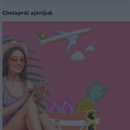
Címlapról ajánljuk