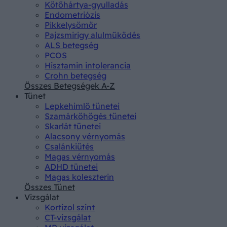
Kötőhártya-gyulladás
Endometriózis
Pikkelysömör
Pajzsmirigy alulműködés
ALS betegség
PCOS
Hisztamin intolerancia
Crohn betegség
Összes Betegségek A-Z
Tünet
Lepkehimlő tünetei
Szamárköhögés tünetei
Skarlát tünetei
Alacsony vérnyomás
Csalánkiütés
Magas vérnyomás
ADHD tünetei
Magas koleszterin
Összes Tünet
Vizsgálat
Kortizol szint
CT-vizsgálat