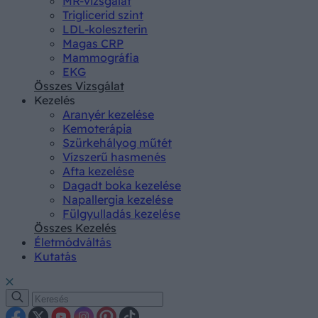
MR-vizsgálat
Triglicerid szint
LDL-koleszterin
Magas CRP
Mammográfia
EKG
Összes Vizsgálat
Kezelés
Aranyér kezelése
Kemoterápia
Szürkehályog műtét
Vízszerű hasmenés
Afta kezelése
Dagadt boka kezelése
Napallergia kezelése
Fülgyulladás kezelése
Összes Kezelés
Életmódváltás
Kutatás