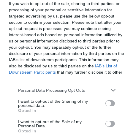
If you wish to opt-out of the sale, sharing to third parties, or
processing of your personal or sensitive information for
targeted advertising by us, please use the below opt-out
section to confirm your selection. Please note that after your
opt-out request is processed you may continue seeing
Szépségápolás
2011. április 07. 11:31
interest-based ads based on personal information utilized by
Módosítva: 2016. február 15. 15:47
us or personal information disclosed to third parties prior to
Megosztás
Küldés
Küldés Messengeren
your opt-out. You may separately opt-out of the further
disclosure of your personal information by third parties on the
IAB’s list of downstream participants. This information may
Egészségkalauz
also be disclosed by us to third parties on the
IAB’s List of
Egészségkalauz
Downstream Participants
that may further disclose it to other
third parties.
Please note that this website/app uses one or more Google
Personal Data Processing Opt Outs
A nők saját testükről kialakított képe csak indirekt
services and may gather and store information including but
not limited to your visit or usage behaviour. You may click to
I want to opt-out of the Sharing of my
kapcsolatban áll a testtömeg-indexükkel (BMI), mely
personal data.
grant or deny consent to Google and its third-party tags to
a testmagasság függvényében általánosságban
Opted In
use your data for below specified purposes in below Google
állapítja meg az egészséges testsúlyt. A legnagyobb
consent section.
I want to opt-out of the Sale of my
Personal Data.
hatást az gyakorolja a nőkre, ahogyan a számukra
Opted In