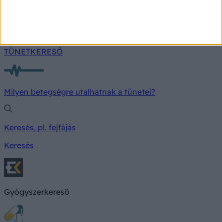
turisták a szállodákban megszoktak.
TÜNETKERESŐ
Milyen betegségre utalhatnak a tünetei?
Keresés, pl. fejfájás
Keresés
Gyógyszerkereső