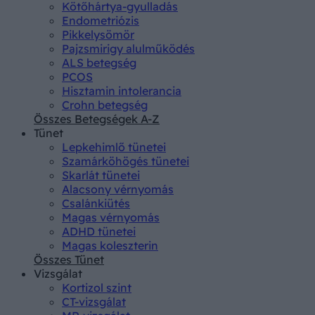
Kötőhártya-gyulladás
Endometriózis
Pikkelysömör
Pajzsmirigy alulműködés
ALS betegség
PCOS
Hisztamin intolerancia
Crohn betegség
Összes Betegségek A-Z
Tünet
Lepkehimlő tünetei
Szamárköhögés tünetei
Skarlát tünetei
Alacsony vérnyomás
Csalánkiütés
Magas vérnyomás
ADHD tünetei
Magas koleszterin
Összes Tünet
Vizsgálat
Kortizol szint
CT-vizsgálat