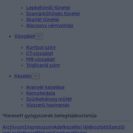
Lepkehimlő tünetei
Szamárköhögés tünetei
Skarlát tünetei
Alacsony vérnyomás
Vizsgálat
Kortizol szint
CT-vizsgálat
MR-vizsgálat
Triglicerid szint
Kezelés
Aranyér kezelése
Kemoterápia
Szürkehályog műtét
Vízszerű hasmenés
*Keresett gyógyszerek betegtájékoztatója
Archívum
Impresszum
Adatkezelési tájékoztató
Szerzői
jogi nyilatkozat
Rólunk
Szerkesztőségi