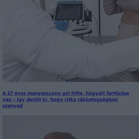
A 27 éves menyasszony azt hitte, húgyúti fertőzése
van - így derült ki, hogy ritka rákbetegségben
szenved