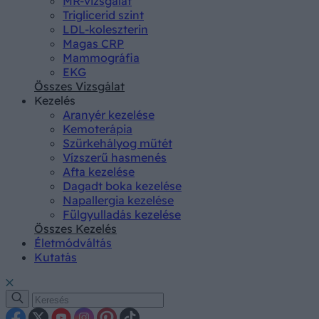
MR-vizsgálat
Triglicerid szint
LDL-koleszterin
Magas CRP
Mammográfia
EKG
Összes Vizsgálat
Kezelés
Aranyér kezelése
Kemoterápia
Szürkehályog műtét
Vízszerű hasmenés
Afta kezelése
Dagadt boka kezelése
Napallergia kezelése
Fülgyulladás kezelése
Összes Kezelés
Életmódváltás
Kutatás