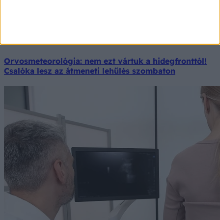
Orvosmeteorológia: nem ezt vártuk a hidegfronttól!
Csalóka lesz az átmeneti lehűlés szombaton