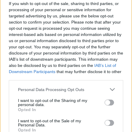
azbesztszennyezéstől
If you wish to opt-out of the sale, sharing to third parties, or
processing of your personal or sensitive information for
targeted advertising by us, please use the below opt-out
section to confirm your selection. Please note that after your
opt-out request is processed you may continue seeing
interest-based ads based on personal information utilized by
Szépségápolás
us or personal information disclosed to third parties prior to
2014. június 03. 12:01
your opt-out. You may separately opt-out of the further
Módosítva: 2015. november 04. 13:49
disclosure of your personal information by third parties on the
Megosztás
Küldés
Küldés Messengeren
IAB’s list of downstream participants. This information may
also be disclosed by us to third parties on the
IAB’s List of
Downstream Participants
that may further disclose it to other
Egészségkalauz
third parties.
Egészségkalauz
Please note that this website/app uses one or more Google
Personal Data Processing Opt Outs
services and may gather and store information including but
not limited to your visit or usage behaviour. You may click to
I want to opt-out of the Sharing of my
A magyarországi lakóépületekben, főleg
personal data.
grant or deny consent to Google and its third-party tags to
panelházakban még mindig 150-200 ezer
Opted In
use your data for below specified purposes in below Google
négyzetméternyi szórt azbeszt található, a mentesítés
consent section.
I want to opt-out of the Sale of my
Personal Data.
mintegy 20-25 milliárd forintba kerülne és 30 ezer
Opted In