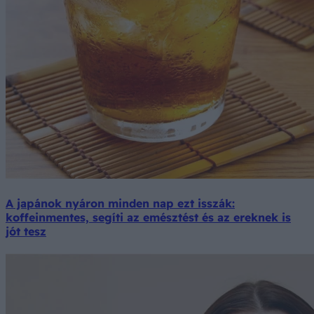
A japánok nyáron minden nap ezt isszák:
koffeinmentes, segíti az emésztést és az ereknek is
jót tesz