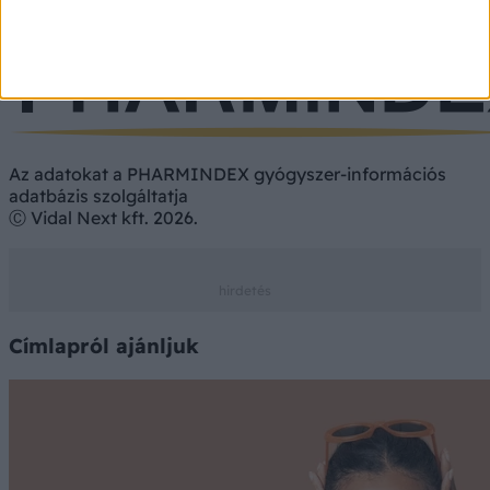
Vényköteles
Vény nélkül
Az adatokat a PHARMINDEX gyógyszer-információs
adatbázis szolgáltatja
Ⓒ Vidal Next kft. 2026.
Címlapról ajánljuk