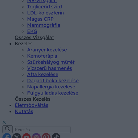
MR-vizsgálat
Triglicerid szint
LDL-koleszterin
Magas CRP
Mammográfia
EKG
Összes Vizsgálat
Kezelés
Aranyér kezelése
Kemoterápia
Szürkehályog műtét
Vízszerű hasmenés
Afta kezelése
Dagadt boka kezelése
Napallergia kezelése
Fülgyulladás kezelése
Összes Kezelés
Életmódváltás
Kutatás