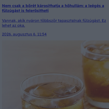
Nem csak a bőrét károsíthatja a hőhullám: a leégés a
fülzúgást is felerősítheti
Vannak, akik nyáron többször tapasztalnak fülzúgást. Ez
lehet az oka.
2026. augusztus 6. 11:54