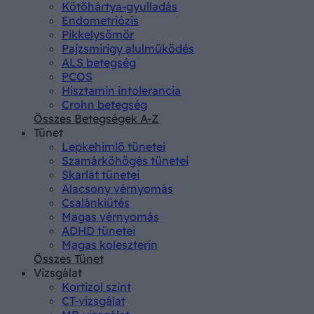
Kötőhártya-gyulladás
Endometriózis
Pikkelysömör
Pajzsmirigy alulműködés
ALS betegség
PCOS
Hisztamin intolerancia
Crohn betegség
Összes Betegségek A-Z
Tünet
Lepkehimlő tünetei
Szamárköhögés tünetei
Skarlát tünetei
Alacsony vérnyomás
Csalánkiütés
Magas vérnyomás
ADHD tünetei
Magas koleszterin
Összes Tünet
Vizsgálat
Kortizol szint
CT-vizsgálat