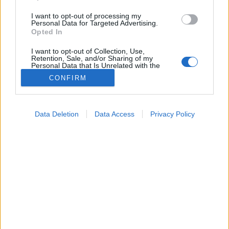
I want to opt-out of processing my
Personal Data for Targeted Advertising.
Opted In
I want to opt-out of Collection, Use,
Retention, Sale, and/or Sharing of my
Personal Data that Is Unrelated with the
Purposes for which it was collected.
CONFIRM
Opted Out
Szépségápolás
2023. október 13. 15:34
Google consents
Megosztás
Küldés
Küldés Messengeren
Data Deletion
Data Access
Privacy Policy
I want to allow Google to enable storage
related to advertising like cookies on web or
device identifiers in apps.
Bár azt gondoljuk, hogy szépségápoló szerekkel,
I want to allow my user data to be sent to
kezelésekkel őrizhetjük meg bőrünk rugalmasságát,
Google for online advertising purposes.
de az étkezés is meghatározó tényező.
I want to allow Google to send me
personalized advertising.
I want to allow Google to enable storage