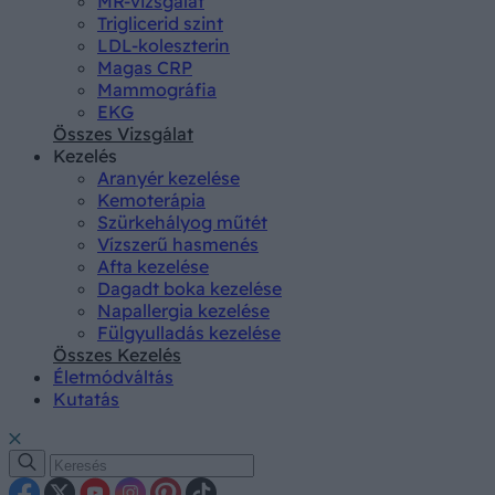
MR-vizsgálat
Triglicerid szint
LDL-koleszterin
Magas CRP
Mammográfia
EKG
Összes Vizsgálat
Kezelés
Aranyér kezelése
Kemoterápia
Szürkehályog műtét
Vízszerű hasmenés
Afta kezelése
Dagadt boka kezelése
Napallergia kezelése
Fülgyulladás kezelése
Összes Kezelés
Életmódváltás
Kutatás