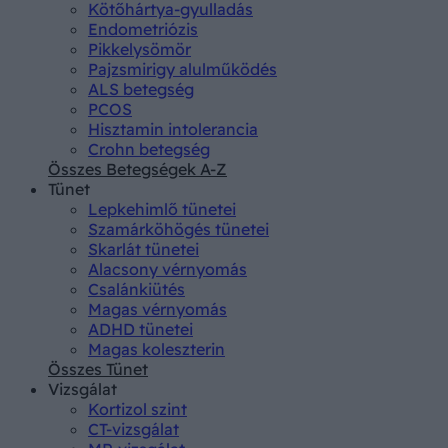
Kötőhártya-gyulladás
Endometriózis
Pikkelysömör
Pajzsmirigy alulműködés
ALS betegség
PCOS
Hisztamin intolerancia
Crohn betegség
Összes Betegségek A-Z
Tünet
Lepkehimlő tünetei
Szamárköhögés tünetei
Skarlát tünetei
Alacsony vérnyomás
Csalánkiütés
Magas vérnyomás
ADHD tünetei
Magas koleszterin
Összes Tünet
Vizsgálat
Kortizol szint
CT-vizsgálat