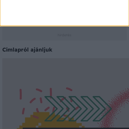
Az adatokat a PHARMINDEX gyógyszer-információs
adatbázis szolgáltatja
Ⓒ Vidal Next kft. 2026.
Címlapról ajánljuk