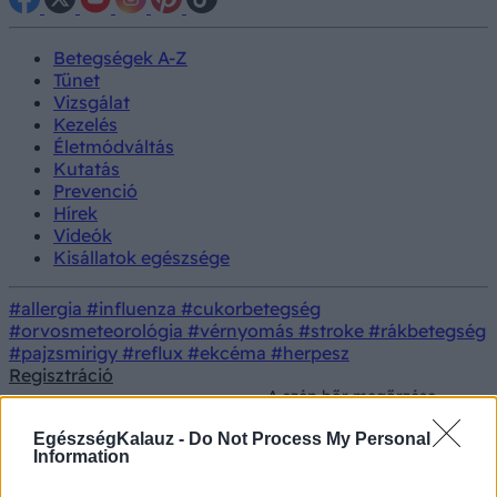
Betegségek A-Z
Tünet
Vizsgálat
Kezelés
Életmódváltás
Kutatás
Prevenció
Hírek
Videók
Kisállatok egészsége
#allergia
#influenza
#cukorbetegség
#orvosmeteorológia
#vérnyomás
#stroke
#rákbetegség
#pajzsmirigy
#reflux
#ekcéma
#herpesz
Regisztráció
A szép bőr megőrzése
Prevenció
Szépségápolás
érdekében tudni kell azt
is, hogy mit eszünk
EgészségKalauz -
Do Not Process My Personal
Information
A szép bőr megőrzése érdekében