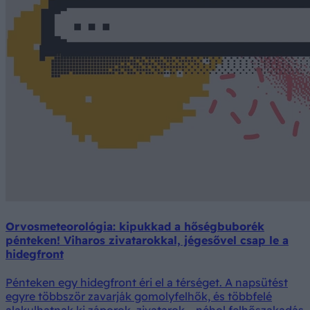
Orvosmeteorológia: kipukkad a hőségbuborék
pénteken! Viharos zivatarokkal, jégesővel csap le a
hidegfront
Pénteken egy hidegfront éri el a térséget. A napsütést
egyre többször zavarják gomolyfelhők, és többfelé
alakulhatnak ki záporok, zivatarok – néhol felhőszakadás