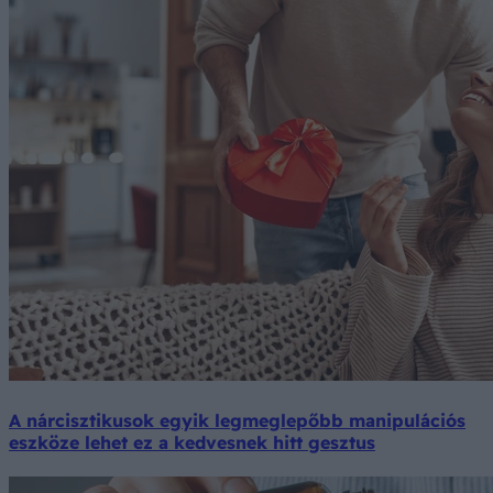
A nárcisztikusok egyik legmeglepőbb manipulációs
eszköze lehet ez a kedvesnek hitt gesztus