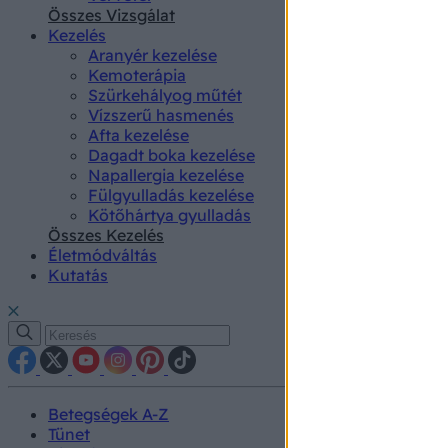
authenti
Összes Vizsgálat
Kezelés
Aranyér kezelése
Kemoterápia
Szürkehályog műtét
Vízszerű hasmenés
Afta kezelése
Dagadt boka kezelése
Napallergia kezelése
Fülgyulladás kezelése
Kötőhártya gyulladás
Összes Kezelés
Életmódváltás
Kutatás
Betegségek A-Z
Tünet