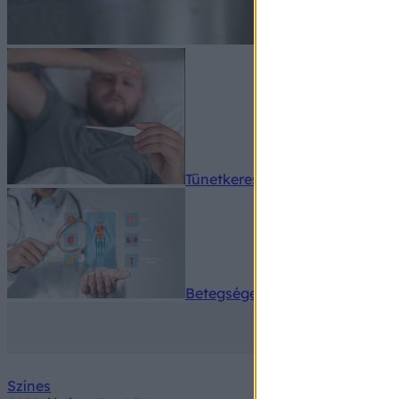
Tünetkereső
Betegségek A-Z
Színes