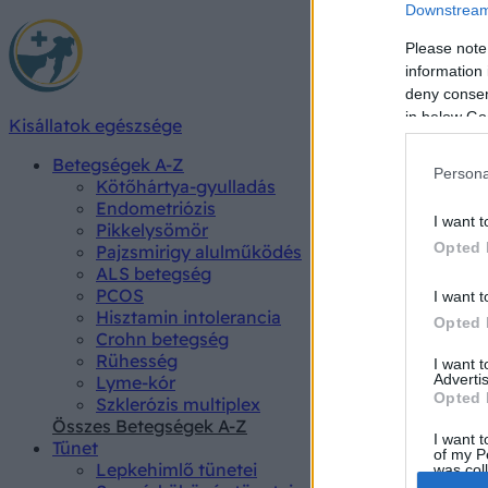
Downstream 
Please note
information 
deny consent
in below Go
Kisállatok egészsége
Betegségek A-Z
Persona
Kötőhártya-gyulladás
Endometriózis
I want t
Pikkelysömör
Opted 
Pajzsmirigy alulműködés
ALS betegség
PCOS
I want t
Hisztamin intolerancia
Opted 
Crohn betegség
Rühesség
I want 
Advertis
Lyme-kór
Opted 
Szklerózis multiplex
Összes Betegségek A-Z
I want t
Tünet
of my P
Lepkehimlő tünetei
was col