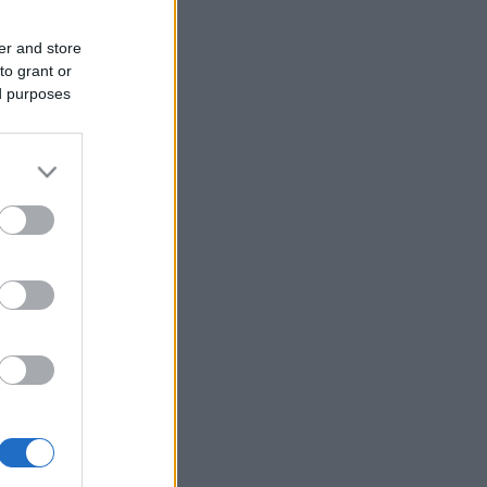
er and store
to grant or
ed purposes