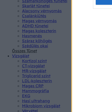
Opted 
Szamárköhögés tünetei
Skarlát tünetei
Alacsony vérnyomás
Google 
Csalánkiütés
Magas vérnyomás
I want t
ADHD tünetei
web or d
Magas koleszterin
Hasmenés
I want t
Száraz köhögés
purpose
Szédülés okai
Összes Tünet
I want 
Vizsgálat
Kortizol szint
I want t
CT-vizsgálat
web or d
MR-vizsgálat
Triglicerid szint
LDL-koleszterin
I want t
Magas CRP
or app.
Mammográfia
EKG
I want t
Hasi ultrahang
Mikrobiom vizsgálat
I want t
Vérvétel