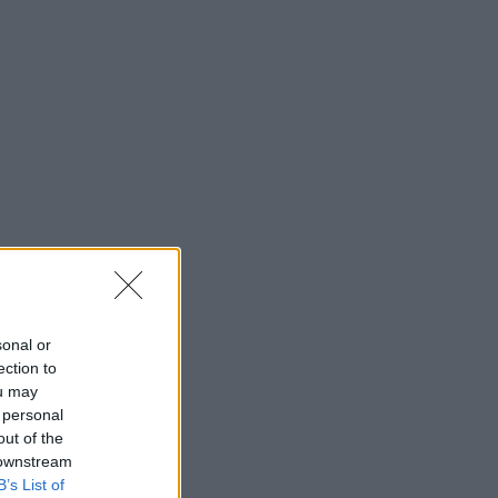
sonal or
ection to
ou may
 personal
out of the
 downstream
B’s List of