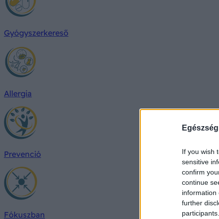
Gyógyszerkereső
Allergia
Egészség
If you wish 
Prevenció
sensitive in
confirm you
continue se
information 
further disc
participants
Fókuszban