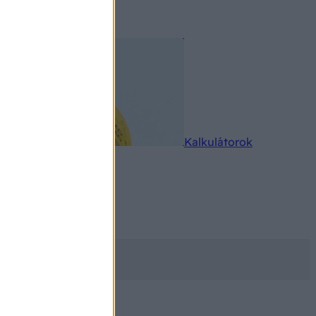
rkereső
Kalkulátorok