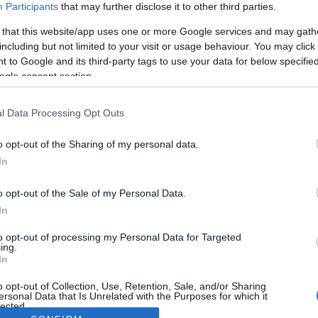
Participants
that may further disclose it to other third parties.
 that this website/app uses one or more Google services and may gath
including but not limited to your visit or usage behaviour. You may click 
 to Google and its third-party tags to use your data for below specifi
ogle consent section.
l Data Processing Opt Outs
o opt-out of the Sharing of my personal data.
In
o opt-out of the Sale of my Personal Data.
In
to opt-out of processing my Personal Data for Targeted
ing.
In
o opt-out of Collection, Use, Retention, Sale, and/or Sharing
ersonal Data that Is Unrelated with the Purposes for which it
lected.