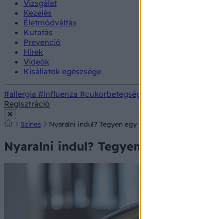
Vizsgálat
Kezelés
Életmódváltás
Kutatás
Prevenció
Hírek
Videók
Kisállatok egészsége
#allergia
#influenza
#cukorbetegség
#orvosmeteorológi
Regisztráció
Színes
Nyaralni indul? Tegyen egy pohár vizet a mosogatób
Nyaralni indul? Tegyen egy pohár v