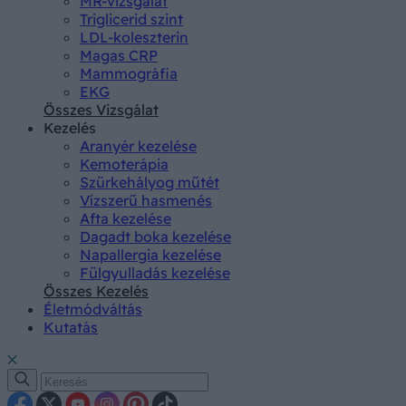
MR-vizsgálat
Triglicerid szint
LDL-koleszterin
Magas CRP
Mammográfia
EKG
Összes Vizsgálat
Kezelés
Aranyér kezelése
Kemoterápia
Szürkehályog műtét
Vízszerű hasmenés
Afta kezelése
Dagadt boka kezelése
Napallergia kezelése
Fülgyulladás kezelése
Összes Kezelés
Életmódváltás
Kutatás