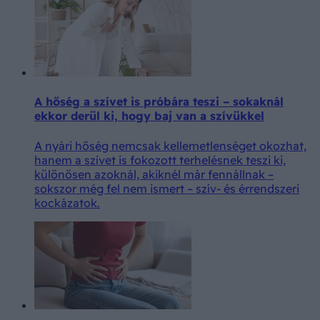
A hőség a szívet is próbára teszi – sokaknál
ekkor derül ki, hogy baj van a szívükkel
A nyári hőség nemcsak kellemetlenséget okozhat,
hanem a szívet is fokozott terhelésnek teszi ki,
különösen azoknál, akiknél már fennállnak –
sokszor még fel nem ismert – szív- és érrendszeri
kockázatok.