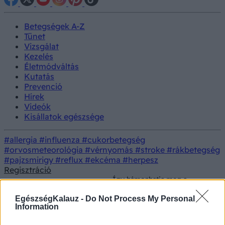
Betegségek A-Z
Tünet
Vizsgálat
Kezelés
Életmódváltás
Kutatás
Prevenció
Hírek
Videók
Kisállatok egészsége
#allergia
#influenza
#cukorbetegség
#orvosmeteorológia
#vérnyomás
#stroke
#rákbetegség
#pajzsmirigy
#reflux
#ekcéma
#herpesz
Regisztráció
Így hámozhatja meg a
Konyhai
paradicsomot egyszerűen,
Prevenció
alapanyagok
pillanatok alatt – forrázás
EgészségKalauz -
Do Not Process My Personal
nélkül is
Information