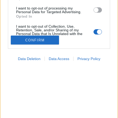
I want to opt-out of processing my
Personal Data for Targeted Advertising.
Opted In
I want to opt-out of Collection, Use,
Retention, Sale, and/or Sharing of my
Personal Data that Is Unrelated with the
Purposes for which it was collected.
CONFIRM
Opted Out
Google consents
Data Deletion
Data Access
Privacy Policy
Konyhai alapanyagok
I want to allow Google to enable storage
2026. május 11. 12:24
related to advertising like cookies on web or
Megosztás
Küldés
Küldés Messengeren
device identifiers in apps.
I want to allow my user data to be sent to
Tomanóczy Andrea
Google for online advertising purposes.
szerkesztő
I want to allow Google to send me
personalized advertising.
Ha nem szeretne bajlódni azzal, hogy a forró vízbe
I want to allow Google to enable storage