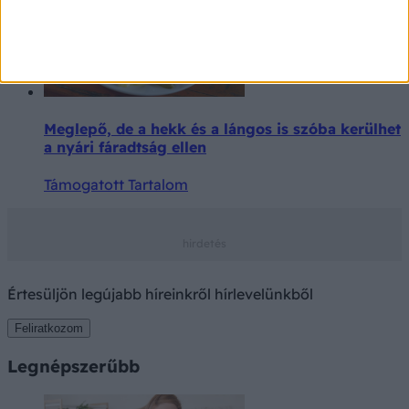
Meglepő, de a hekk és a lángos is szóba kerülhet
a nyári fáradtság ellen
Támogatott Tartalom
Értesüljön legújabb híreinkről hírlevelünkből
Feliratkozom
Legnépszerűbb