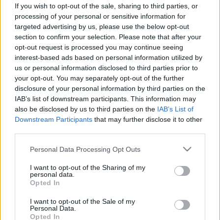
Így hámozhatja meg a
If you wish to opt-out of the sale, sharing to third parties, or
paradicsomot egyszerűen,
processing of your personal or sensitive information for
targeted advertising by us, please use the below opt-out
pillanatok alatt – forrázás nélkül is
section to confirm your selection. Please note that after your
opt-out request is processed you may continue seeing
interest-based ads based on personal information utilized by
us or personal information disclosed to third parties prior to
your opt-out. You may separately opt-out of the further
disclosure of your personal information by third parties on the
IAB’s list of downstream participants. This information may
also be disclosed by us to third parties on the
IAB’s List of
Downstream Participants
that may further disclose it to other
third parties.
Please note that this website/app uses one or more Google
Personal Data Processing Opt Outs
services and may gather and store information including but
not limited to your visit or usage behaviour. You may click to
I want to opt-out of the Sharing of my
personal data.
grant or deny consent to Google and its third-party tags to
Opted In
use your data for below specified purposes in below Google
consent section.
I want to opt-out of the Sale of my
Personal Data.
Opted In