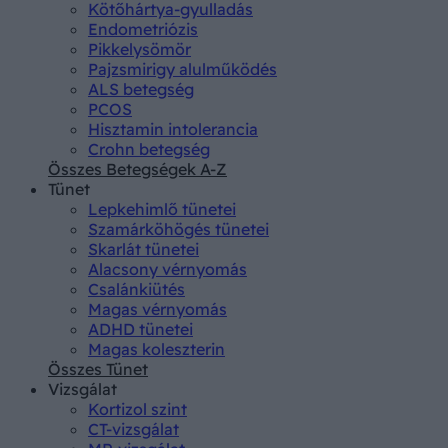
Kötőhártya-gyulladás
Endometriózis
Pikkelysömör
Pajzsmirigy alulműködés
ALS betegség
PCOS
Hisztamin intolerancia
Crohn betegség
Összes Betegségek A-Z
Tünet
Lepkehimlő tünetei
Szamárköhögés tünetei
Skarlát tünetei
Alacsony vérnyomás
Csalánkiütés
Magas vérnyomás
ADHD tünetei
Magas koleszterin
Összes Tünet
Vizsgálat
Kortizol szint
CT-vizsgálat