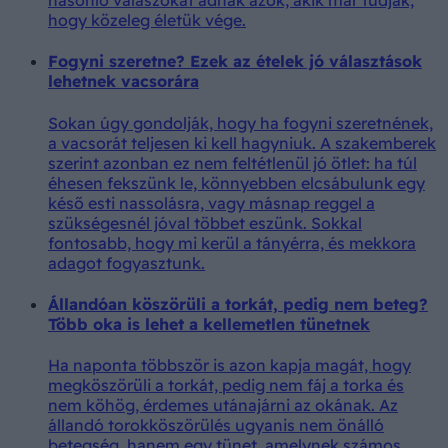
hasonló válaszokat adnak azok, akik már tudják,
hogy közeleg életük vége.
Fogyni szeretne? Ezek az ételek jó választások
lehetnek vacsorára
Sokan úgy gondolják, hogy ha fogyni szeretnének,
a vacsorát teljesen ki kell hagyniuk. A szakemberek
szerint azonban ez nem feltétlenül jó ötlet: ha túl
éhesen fekszünk le, könnyebben elcsábulunk egy
késő esti nassolásra, vagy másnap reggel a
szükségesnél jóval többet eszünk. Sokkal
fontosabb, hogy mi kerül a tányérra, és mekkora
adagot fogyasztunk.
Állandóan köszörüli a torkát, pedig nem beteg?
Több oka is lehet a kellemetlen tünetnek
Ha naponta többször is azon kapja magát, hogy
megköszörüli a torkát, pedig nem fáj a torka és
nem köhög, érdemes utánajárni az okának. Az
állandó torokköszörülés ugyanis nem önálló
betegség, hanem egy tünet, amelynek számos