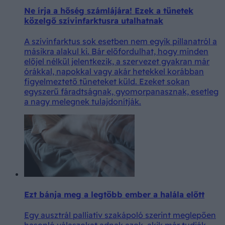
Ne írja a hőség számlájára! Ezek a tünetek
közelgő szívinfarktusra utalhatnak
A szívinfarktus sok esetben nem egyik pillanatról a
másikra alakul ki. Bár előfordulhat, hogy minden
előjel nélkül jelentkezik, a szervezet gyakran már
órákkal, napokkal vagy akár hetekkel korábban
figyelmeztető tüneteket küld. Ezeket sokan
egyszerű fáradtságnak, gyomorpanasznak, esetleg
a nagy melegnek tulajdonítják.
Ezt bánja meg a legtöbb ember a halála előtt
Egy ausztrál palliatív szakápoló szerint meglepően