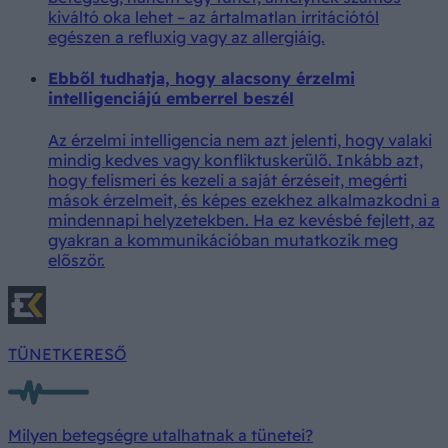
kiváltó oka lehet – az ártalmatlan irritációtól
egészen a refluxig vagy az allergiáig.
Ebből tudhatja, hogy alacsony érzelmi
intelligenciájú emberrel beszél
Az érzelmi intelligencia nem azt jelenti, hogy valaki
mindig kedves vagy konfliktuskerülő. Inkább azt,
hogy felismeri és kezeli a saját érzéseit, megérti
mások érzelmeit, és képes ezekhez alkalmazkodni a
mindennapi helyzetekben. Ha ez kevésbé fejlett, az
gyakran a kommunikációban mutatkozik meg
először.
TÜNETKERESŐ
Milyen betegségre utalhatnak a tünetei?