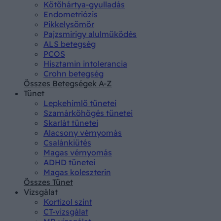
Kötőhártya-gyulladás
Endometriózis
Pikkelysömör
Pajzsmirigy alulműködés
ALS betegség
PCOS
Hisztamin intolerancia
Crohn betegség
Összes Betegségek A-Z
Tünet
Lepkehimlő tünetei
Szamárköhögés tünetei
Skarlát tünetei
Alacsony vérnyomás
Csalánkiütés
Magas vérnyomás
ADHD tünetei
Magas koleszterin
Összes Tünet
Vizsgálat
Kortizol szint
CT-vizsgálat