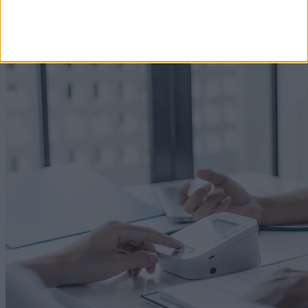
Címlapról ajánljuk