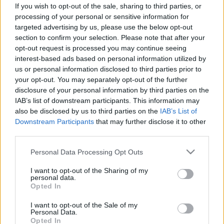
ez a 3 kérdés megmutatja,
If you wish to opt-out of the sale, sharing to third parties, or
mennyire intelligens
processing of your personal or sensitive information for
targeted advertising by us, please use the below opt-out
section to confirm your selection. Please note that after your
opt-out request is processed you may continue seeing
interest-based ads based on personal information utilized by
us or personal information disclosed to third parties prior to
your opt-out. You may separately opt-out of the further
disclosure of your personal information by third parties on the
IAB’s list of downstream participants. This information may
also be disclosed by us to third parties on the
IAB’s List of
Downstream Participants
that may further disclose it to other
third parties.
Please note that this website/app uses one or more Google
Personal Data Processing Opt Outs
services and may gather and store information including but
not limited to your visit or usage behaviour. You may click to
I want to opt-out of the Sharing of my
personal data.
grant or deny consent to Google and its third-party tags to
Opted In
use your data for below specified purposes in below Google
consent section.
I want to opt-out of the Sale of my
Personal Data.
Opted In