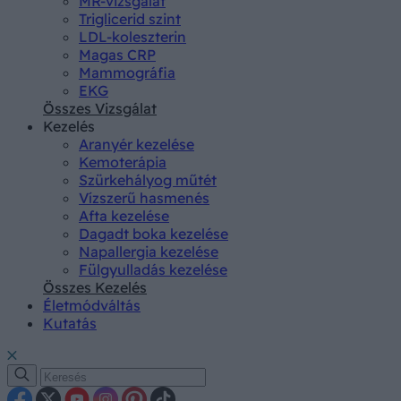
MR-vizsgálat
Triglicerid szint
LDL-koleszterin
Magas CRP
Mammográfia
EKG
Összes Vizsgálat
Kezelés
Aranyér kezelése
Kemoterápia
Szürkehályog műtét
Vízszerű hasmenés
Afta kezelése
Dagadt boka kezelése
Napallergia kezelése
Fülgyulladás kezelése
Összes Kezelés
Életmódváltás
Kutatás