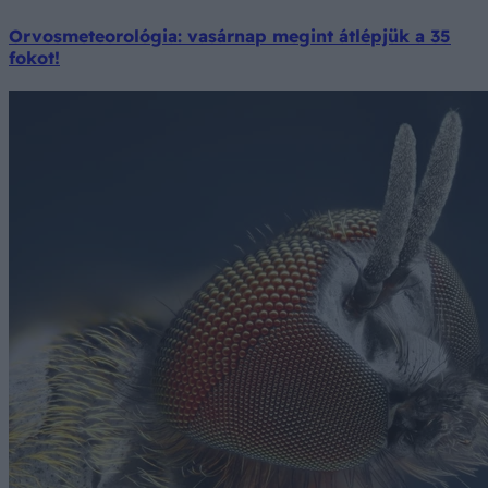
Orvosmeteorológia: vasárnap megint átlépjük a 35
fokot!