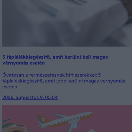
5 táplálékkiegészítő, amit kerülni kell magas
vérnyomás esetén
Óvatosan a természetesnek hitt szerekkel: 5
táplálékkiegészítő, amit jobb kerülni magas vérnyomás
esetén.
2026. augusztus 9. 05:04