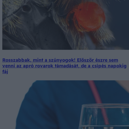
Rosszabbak, mint a szúnyogok! Először észre sem
venni az apró rovarok támadását, de a csípés napokig
fáj