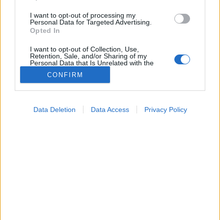
I want to opt-out of processing my
Personal Data for Targeted Advertising.
Opted In
I want to opt-out of Collection, Use,
Retention, Sale, and/or Sharing of my
Personal Data that Is Unrelated with the
Purposes for which it was collected.
CONFIRM
Opted Out
Színes
Google consents
2025. május 16. 15:04
Data Deletion
Data Access
Privacy Policy
Megosztás
Küldés
Küldés Messengeren
I want to allow Google to enable storage
related to advertising like cookies on web or
device identifiers in apps.
PTA
szerző
I want to allow my user data to be sent to
Google for online advertising purposes.
I want to allow Google to send me
Ez a világ legrövidebb intelligenciatesztje: csak
personalized advertising.
három kérdés az egész.
I want to allow Google to enable storage