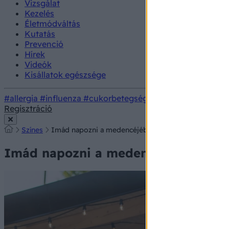
Vizsgálat
Kezelés
Életmódváltás
Kutatás
Prevenció
Hírek
Videók
Kisállatok egészsége
#allergia
#influenza
#cukorbetegség
#orvosmeteorológi
Regisztráció
Színes
Imád napozni a medencéjében? Ezért érdemes utána t
Imád napozni a medencéjében? Ezért