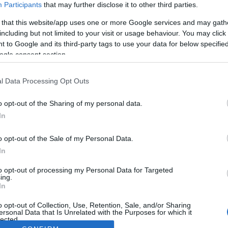
Participants
that may further disclose it to other third parties.
 that this website/app uses one or more Google services and may gath
including but not limited to your visit or usage behaviour. You may click 
 to Google and its third-party tags to use your data for below specifi
ogle consent section.
l Data Processing Opt Outs
o opt-out of the Sharing of my personal data.
In
o opt-out of the Sale of my Personal Data.
In
to opt-out of processing my Personal Data for Targeted
ing.
In
o opt-out of Collection, Use, Retention, Sale, and/or Sharing
ersonal Data that Is Unrelated with the Purposes for which it
lected.