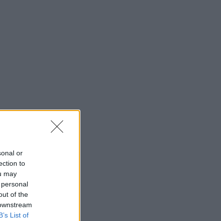
sonal or
ection to
ou may
 personal
out of the
 downstream
B’s List of