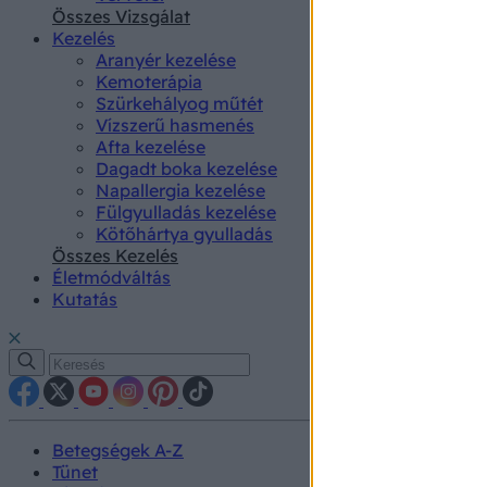
authenti
Összes Vizsgálat
Kezelés
Aranyér kezelése
Kemoterápia
Szürkehályog műtét
Vízszerű hasmenés
Afta kezelése
Dagadt boka kezelése
Napallergia kezelése
Fülgyulladás kezelése
Kötőhártya gyulladás
Összes Kezelés
Életmódváltás
Kutatás
Betegségek A-Z
Tünet