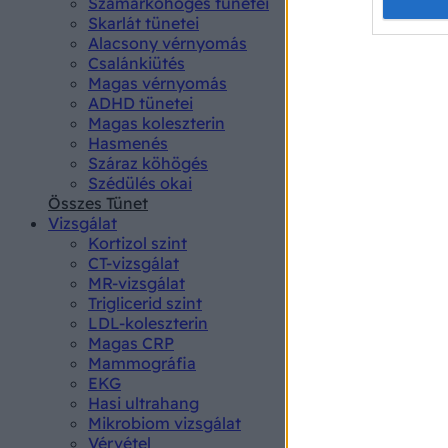
Opted 
Szamárköhögés tünetei
Skarlát tünetei
Alacsony vérnyomás
Google 
Csalánkiütés
Magas vérnyomás
I want t
ADHD tünetei
web or d
Magas koleszterin
Hasmenés
I want t
Száraz köhögés
purpose
Szédülés okai
Összes Tünet
I want 
Vizsgálat
Kortizol szint
I want t
CT-vizsgálat
web or d
MR-vizsgálat
Triglicerid szint
LDL-koleszterin
I want t
Magas CRP
or app.
Mammográfia
EKG
I want t
Hasi ultrahang
Mikrobiom vizsgálat
I want t
Vérvétel