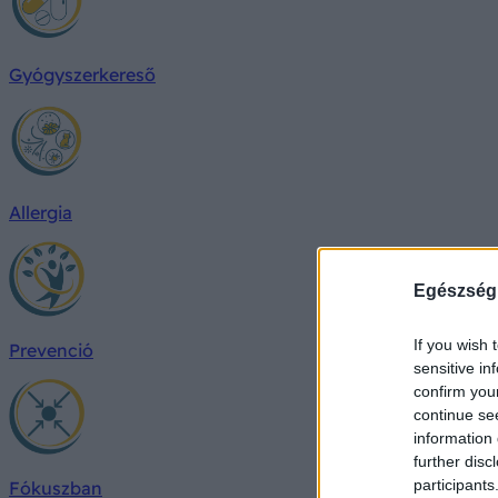
Gyógyszerkereső
Allergia
Egészség
If you wish 
Prevenció
sensitive in
confirm you
continue se
information 
further disc
participants
Fókuszban