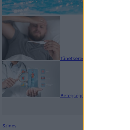
Tünetkereső
Betegségek A-Z
Színes