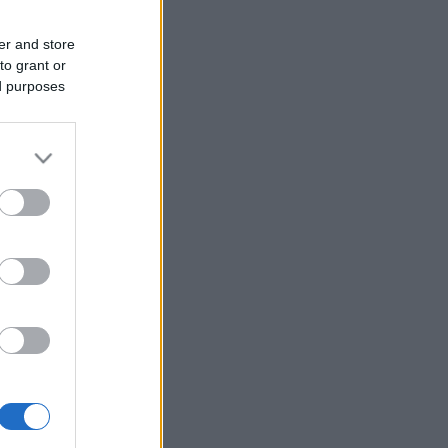
er and store
to grant or
ed purposes