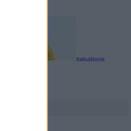
rkereső
Kalkulátorok