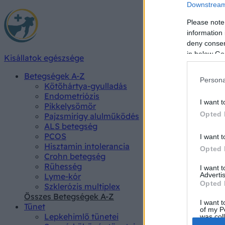
Downstream 
Please note
information 
deny consent
in below Go
Kisállatok egészsége
Betegségek A-Z
Persona
Kötőhártya-gyulladás
Endometriózis
I want t
Pikkelysömör
Opted 
Pajzsmirigy alulműködés
ALS betegség
PCOS
I want t
Hisztamin intolerancia
Opted 
Crohn betegség
Rühesség
I want 
Advertis
Lyme-kór
Opted 
Szklerózis multiplex
Összes Betegségek A-Z
I want t
Tünet
of my P
Lepkehimlő tünetei
was col