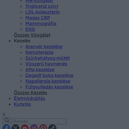
MR-vizsgálat
Triglicerid szint
LDL-koleszterin
Magas CRP
Mammográfia
EKG
Összes Vizsgálat
Kezelés
Aranyér kezelése
Kemoterápia
Szürkehályog műtét
Vízszerű hasmenés
Afta kezelése
Dagadt boka kezelése
Napallergia kezelése
Fülgyulladás kezelése
Összes Kezelés
Életmódváltás
Kutatás