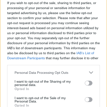
kenyérnek és az édességeknek? Ez
If you wish to opt-out of the sale, sharing to third parties, or
okozza
processing of your personal or sensitive information for
targeted advertising by us, please use the below opt-out
section to confirm your selection. Please note that after your
opt-out request is processed you may continue seeing
interest-based ads based on personal information utilized by
us or personal information disclosed to third parties prior to
your opt-out. You may separately opt-out of the further
disclosure of your personal information by third parties on the
IAB’s list of downstream participants. This information may
also be disclosed by us to third parties on the
IAB’s List of
Downstream Participants
that may further disclose it to other
third parties.
Please note that this website/app uses one or more Google
Personal Data Processing Opt Outs
services and may gather and store information including but
not limited to your visit or usage behaviour. You may click to
I want to opt-out of the Sharing of my
personal data.
grant or deny consent to Google and its third-party tags to
Opted In
use your data for below specified purposes in below Google
consent section.
I want to opt-out of the Sale of my
Personal Data.
Opted In