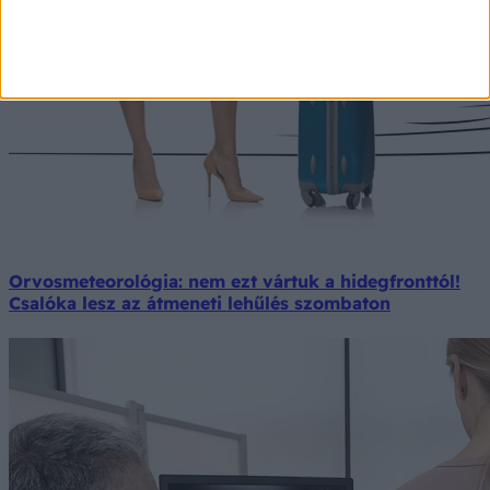
Orvosmeteorológia: nem ezt vártuk a hidegfronttól!
Csalóka lesz az átmeneti lehűlés szombaton