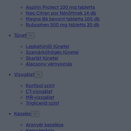
Aspirin Protect 100 mg tabletta
Neo Citran por felnőttnek 14 db
Magne B6 bevont tabletta 100 db
Rubophen 500 mg tabletta 20 db
Tünet
Lepkehimlő tünetei
Szamárköhögés tünetei
Skarlát tünetei
Alacsony vérnyomás
Vizsgálat
Kortizol szint
CT-vizsgálat
MR-vizsgálat
Triglicerid szint
Kezelés
Aranyér kezelése
Kemoterápia