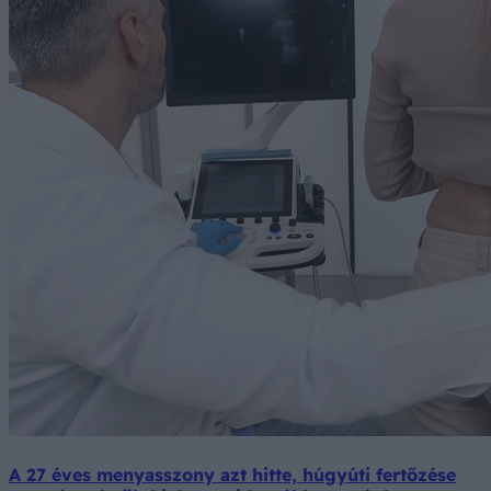
A 27 éves menyasszony azt hitte, húgyúti fertőzése