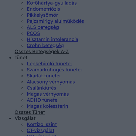
Kötőhártya-gyulladás
Endometriózis
Pikkelysömör
Pajzsmirigy alulműködés
ALS betegség
PCOS
Hisztamin intolerancia
Crohn betegség
Összes Betegségek A-Z
Tünet
Lepkehimlő tünetei
Szamárköhögés tünetei
Skarlát tünetei
Alacsony vérnyomás
Csalánkiütés
Magas vérnyomás
ADHD tünetei
Magas koleszterin
Összes Tünet
Vizsgálat
Kortizol szint
CT-vizsgálat