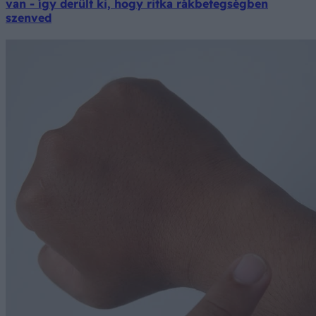
van - így derült ki, hogy ritka rákbetegségben
szenved