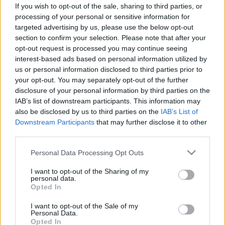
hiba a három közül amit sokan
If you wish to opt-out of the sale, sharing to third parties, or
elkövetnek
processing of your personal or sensitive information for
targeted advertising by us, please use the below opt-out
section to confirm your selection. Please note that after your
opt-out request is processed you may continue seeing
interest-based ads based on personal information utilized by
us or personal information disclosed to third parties prior to
your opt-out. You may separately opt-out of the further
disclosure of your personal information by third parties on the
IAB’s list of downstream participants. This information may
also be disclosed by us to third parties on the
IAB’s List of
Downstream Participants
that may further disclose it to other
third parties.
Please note that this website/app uses one or more Google
Personal Data Processing Opt Outs
services and may gather and store information including but
not limited to your visit or usage behaviour. You may click to
I want to opt-out of the Sharing of my
personal data.
grant or deny consent to Google and its third-party tags to
Opted In
use your data for below specified purposes in below Google
consent section.
I want to opt-out of the Sale of my
Personal Data.
Opted In