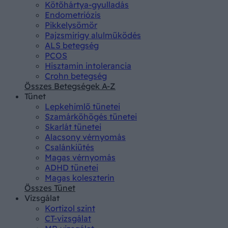
Kötőhártya-gyulladás
Endometriózis
Pikkelysömör
Pajzsmirigy alulműködés
ALS betegség
PCOS
Hisztamin intolerancia
Crohn betegség
Összes Betegségek A-Z
Tünet
Lepkehimlő tünetei
Szamárköhögés tünetei
Skarlát tünetei
Alacsony vérnyomás
Csalánkiütés
Magas vérnyomás
ADHD tünetei
Magas koleszterin
Összes Tünet
Vizsgálat
Kortizol szint
CT-vizsgálat