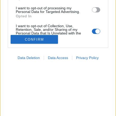
I want to opt-out of processing my
Personal Data for Targeted Advertising.
Opted In
I want to opt-out of Collection, Use,
Retention, Sale, and/or Sharing of my
Personal Data that Is Unrelated with the
Purposes for which it was collected.
CONFIRM
Opted Out
Színes
Google consents
2024. november 29. 19:17
Data Deletion
Data Access
Privacy Policy
Megosztás
Küldés
Küldés Messengeren
I want to allow Google to enable storage
related to advertising like cookies on web or
device identifiers in apps.
Tomanóczy Andrea
szerkesztő
I want to allow my user data to be sent to
Google for online advertising purposes.
I want to allow Google to send me
Ezt a három dolgot soha ne tegye az orvos szerint, ha
personalized advertising.
kedves az intim ​​egészsége.
I want to allow Google to enable storage