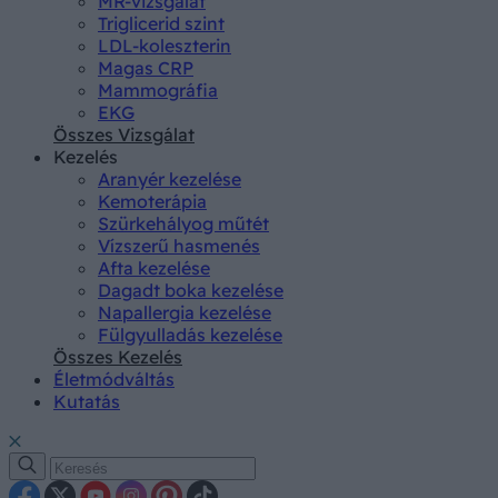
MR-vizsgálat
Triglicerid szint
LDL-koleszterin
Magas CRP
Mammográfia
EKG
Összes Vizsgálat
Kezelés
Aranyér kezelése
Kemoterápia
Szürkehályog műtét
Vízszerű hasmenés
Afta kezelése
Dagadt boka kezelése
Napallergia kezelése
Fülgyulladás kezelése
Összes Kezelés
Életmódváltás
Kutatás