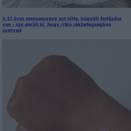
A 27 éves menyasszony azt hitte, húgyúti fertőzése
van - így derült ki, hogy ritka rákbetegségben
szenved