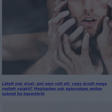
Látott már olyat, ami nem volt ott, vagy érzett maga
mellett valakit? Meglepően sok egészséges ember
számol be hasonlóról