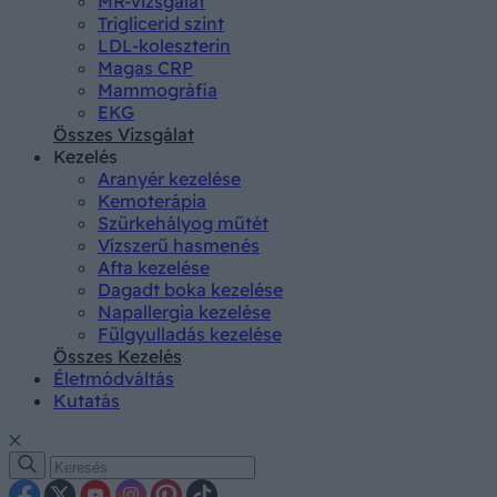
MR-vizsgálat
Triglicerid szint
LDL-koleszterin
Magas CRP
Mammográfia
EKG
Összes Vizsgálat
Kezelés
Aranyér kezelése
Kemoterápia
Szürkehályog műtét
Vízszerű hasmenés
Afta kezelése
Dagadt boka kezelése
Napallergia kezelése
Fülgyulladás kezelése
Összes Kezelés
Életmódváltás
Kutatás