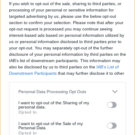
ki magát akkor, ha éjjelente fájni
If you wish to opt-out of the sale, sharing to third parties, or
szokott a dereka
processing of your personal or sensitive information for
targeted advertising by us, please use the below opt-out
section to confirm your selection. Please note that after your
opt-out request is processed you may continue seeing
interest-based ads based on personal information utilized by
us or personal information disclosed to third parties prior to
your opt-out. You may separately opt-out of the further
disclosure of your personal information by third parties on the
IAB’s list of downstream participants. This information may
also be disclosed by us to third parties on the
IAB’s List of
Downstream Participants
that may further disclose it to other
third parties.
Please note that this website/app uses one or more Google
Personal Data Processing Opt Outs
services and may gather and store information including but
not limited to your visit or usage behaviour. You may click to
I want to opt-out of the Sharing of my
personal data.
grant or deny consent to Google and its third-party tags to
Opted In
use your data for below specified purposes in below Google
consent section.
I want to opt-out of the Sale of my
Personal Data.
Opted In