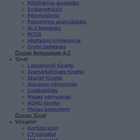
Kötőhártya-gyulladás
Endometriózis
Pikkelysömör
Pajzsmirigy alulműködés
ALS betegség
PCOS
Hisztamin intolerancia
Crohn betegség
Összes Betegségek A-Z
Tünet
Lepkehimlő tünetei
Szamárköhögés tünetei
Skarlát tünetei
Alacsony vérnyomás
Csalánkiütés
Magas vérnyomás
ADHD tünetei
Magas koleszterin
Összes Tünet
Vizsgálat
Kortizol szint
CT-vizsgálat