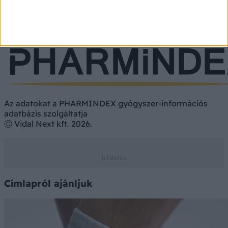
Gyógyszer
Étrend-kiegészítő
Vényköteles
Vény nélkül
Az adatokat a PHARMINDEX gyógyszer-információs
adatbázis szolgáltatja
Ⓒ Vidal Next kft. 2026.
Címlapról ajánljuk