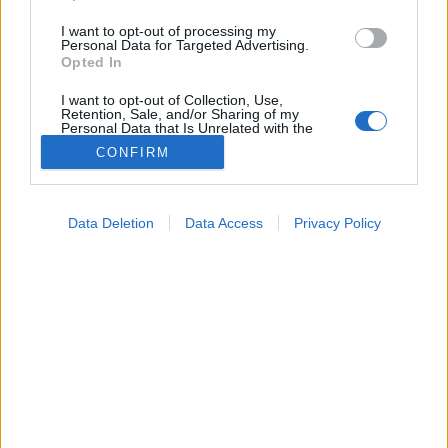
I want to opt-out of processing my
Personal Data for Targeted Advertising.
Opted In
I want to opt-out of Collection, Use,
Retention, Sale, and/or Sharing of my
Personal Data that Is Unrelated with the
Purposes for which it was collected.
CONFIRM
Opted Out
Tünet
Google consents
2025. október 23. 07:04
Data Deletion
Data Access
Privacy Policy
Megosztás
Küldés
Küldés Messengeren
I want to allow Google to enable storage
related to advertising like cookies on web or
device identifiers in apps.
Petrás Gabriella
online szerkesztő
I want to allow my user data to be sent to
Google for online advertising purposes.
I want to allow Google to send me
A szén-monoxidot gyakran nevezzük néma
personalized advertising.
gyilkosnak, hiszen sem színe, sem szaga, sem íze
I want to allow Google to enable storage