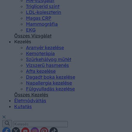
MR-vizsgálat
Triglicerid szint
LDL-koleszterin
Magas CRP
Mammográfia
EKG
Összes Vizsgálat
Kezelés
Aranyér kezelése
Kemoterápia
Szürkehályog műtét
Vízszerű hasmenés
Afta kezelése
Dagadt boka kezelése
Napallergia kezelése
Fülgyulladás kezelése
Összes Kezelés
Életmódváltás
Kutatás