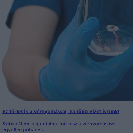
Ez történik a vérnyomással, ha több vizet iszunk!
&nbsp;Nem is gondolná, mit tesz a vérnyomásával
egyetlen pohár víz.