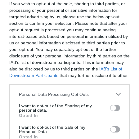
szezon - így előzheti meg a szén-
If you wish to opt-out of the sale, sharing to third parties, or
monoxid-mérgezést
processing of your personal or sensitive information for
targeted advertising by us, please use the below opt-out
section to confirm your selection. Please note that after your
opt-out request is processed you may continue seeing
interest-based ads based on personal information utilized by
us or personal information disclosed to third parties prior to
your opt-out. You may separately opt-out of the further
disclosure of your personal information by third parties on the
IAB’s list of downstream participants. This information may
also be disclosed by us to third parties on the
IAB’s List of
Downstream Participants
that may further disclose it to other
third parties.
Please note that this website/app uses one or more Google
Personal Data Processing Opt Outs
services and may gather and store information including but
not limited to your visit or usage behaviour. You may click to
I want to opt-out of the Sharing of my
personal data.
grant or deny consent to Google and its third-party tags to
Opted In
use your data for below specified purposes in below Google
consent section.
I want to opt-out of the Sale of my
Personal Data.
Opted In