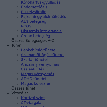
Kötőhártya-gyulladás
Endometriózis
Pikkelysömör
Pajzsmirigy alulműködés
ALS betegség
PCOS
Hisztamin intolerancia
Crohn betegség
Összes Betegségek A-Z
Tünet
Lepkehimlő tünetei
Szamárköhögés tünetei
Skarlát tünetei
Alacsony vérnyomás
Csalánkiütés
Magas vérnyomás
ADHD tünetei
Magas koleszterin
Összes Tünet
Vizsgálat
Kortizol szint
CT-vizsgálat