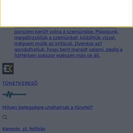
Mintha mindig lenne valami a szemében? Nem
csak egy porszem okozhat idegentestérzést
Sokan tapasztaltuk már azt a kellemetlen érzést,
mintha homokszem, szempilla vagy egy apró
porszem került volna a szemünkbe. Pislogunk,
megdörzsöljük a szemünket, kiöblítjük vízzel,
mégsem múlik az irritáció. Ilyenkor azt
gondolhatjuk, hogy bent maradt valami, pedig a
háttérben sokszor egészen más ok áll.
TÜNETKERESŐ
Milyen betegségre utalhatnak a tünetei?
Keresés, pl. fejfájás