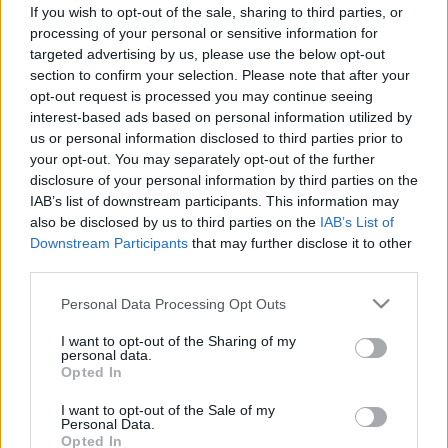
fáradtság: a covid utáni gyulladás
If you wish to opt-out of the sale, sharing to third parties, or
okozhatja
processing of your personal or sensitive information for
targeted advertising by us, please use the below opt-out
section to confirm your selection. Please note that after your
opt-out request is processed you may continue seeing
interest-based ads based on personal information utilized by
us or personal information disclosed to third parties prior to
your opt-out. You may separately opt-out of the further
disclosure of your personal information by third parties on the
IAB’s list of downstream participants. This information may
also be disclosed by us to third parties on the
IAB’s List of
Downstream Participants
that may further disclose it to other
third parties.
Please note that this website/app uses one or more Google
Personal Data Processing Opt Outs
services and may gather and store information including but
not limited to your visit or usage behaviour. You may click to
I want to opt-out of the Sharing of my
personal data.
grant or deny consent to Google and its third-party tags to
Opted In
use your data for below specified purposes in below Google
consent section.
I want to opt-out of the Sale of my
Personal Data.
Opted In