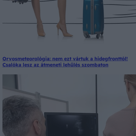
Orvosmeteorológia: nem ezt vártuk a hidegfronttól!
Csalóka lesz az átmeneti lehűlés szombaton