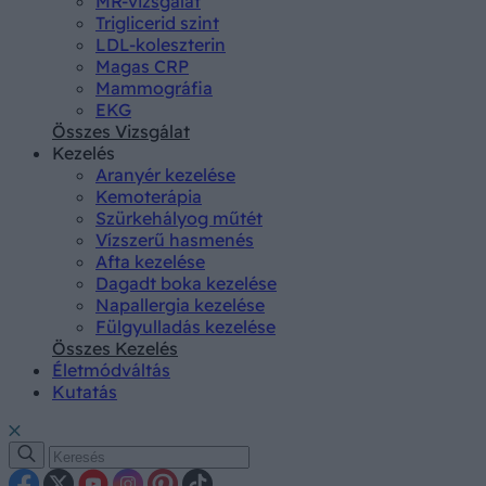
MR-vizsgálat
Triglicerid szint
LDL-koleszterin
Magas CRP
Mammográfia
EKG
Összes Vizsgálat
Kezelés
Aranyér kezelése
Kemoterápia
Szürkehályog műtét
Vízszerű hasmenés
Afta kezelése
Dagadt boka kezelése
Napallergia kezelése
Fülgyulladás kezelése
Összes Kezelés
Életmódváltás
Kutatás