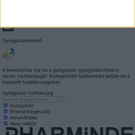
Keresés, pl. fejfájás
Keresés
Gyógyszerkereső
A kereséshez írja be a gyógyszer, gyógykészítmény
nevét, hatóanyagát. Kategorizált találatokért jelölje be a
keresett tulajdonságokat.
Gyógyszer
Hatóanyag
Gyógyszer
Étrend-kiegészítő
Vényköteles
Vény nélkül