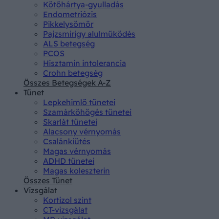
Kötőhártya-gyulladás
Endometriózis
Pikkelysömör
Pajzsmirigy alulműködés
ALS betegség
PCOS
Hisztamin intolerancia
Crohn betegség
Összes Betegségek A-Z
Tünet
Lepkehimlő tünetei
Szamárköhögés tünetei
Skarlát tünetei
Alacsony vérnyomás
Csalánkiütés
Magas vérnyomás
ADHD tünetei
Magas koleszterin
Összes Tünet
Vizsgálat
Kortizol szint
CT-vizsgálat