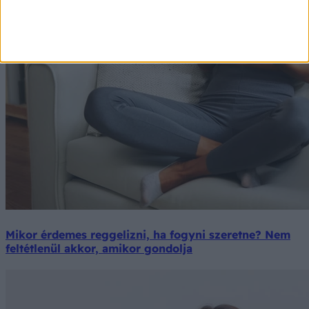
Mikor érdemes reggelizni, ha fogyni szeretne? Nem
feltétlenül akkor, amikor gondolja