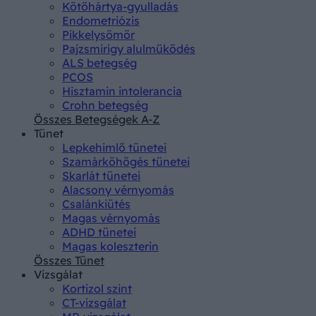
Kötőhártya-gyulladás
Endometriózis
Pikkelysömör
Pajzsmirigy alulműködés
ALS betegség
PCOS
Hisztamin intolerancia
Crohn betegség
Összes Betegségek A-Z
Tünet
Lepkehimlő tünetei
Szamárköhögés tünetei
Skarlát tünetei
Alacsony vérnyomás
Csalánkiütés
Magas vérnyomás
ADHD tünetei
Magas koleszterin
Összes Tünet
Vizsgálat
Kortizol szint
CT-vizsgálat