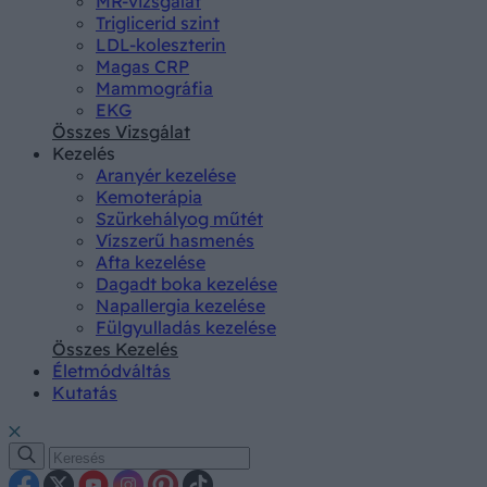
MR-vizsgálat
Triglicerid szint
LDL-koleszterin
Magas CRP
Mammográfia
EKG
Összes Vizsgálat
Kezelés
Aranyér kezelése
Kemoterápia
Szürkehályog műtét
Vízszerű hasmenés
Afta kezelése
Dagadt boka kezelése
Napallergia kezelése
Fülgyulladás kezelése
Összes Kezelés
Életmódváltás
Kutatás