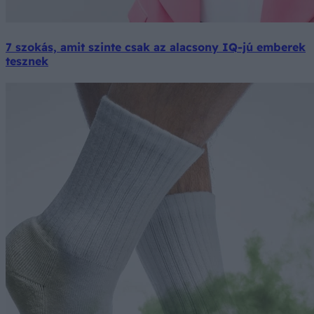
7 szokás, amit szinte csak az alacsony IQ-jú emberek
tesznek