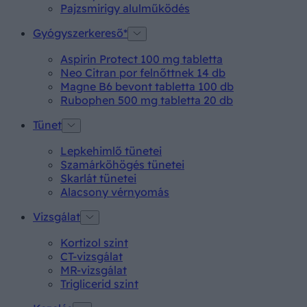
Pajzsmirigy alulműködés
Gyógyszerkereső*
Aspirin Protect 100 mg tabletta
Neo Citran por felnőttnek 14 db
Magne B6 bevont tabletta 100 db
Rubophen 500 mg tabletta 20 db
Tünet
Lepkehimlő tünetei
Szamárköhögés tünetei
Skarlát tünetei
Alacsony vérnyomás
Vizsgálat
Kortizol szint
CT-vizsgálat
MR-vizsgálat
Triglicerid szint