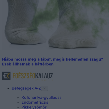
Hiába mossa meg a lábát, mégis kellemetlen szagú?
Ezek állhatnak a háttérben
Betegségek A-Z
Kötőhártya-gyulladás
Endometriózis
Pikkelysömör