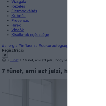
Vizsgálat
Kezelés
Életmódváltás
Kutatás
Prevenció
Hírek
Videók
Kisállatok egészsége
#allergia
#influenza
#cukorbetegség
#orvosmeteorológi
Regisztráció
Tünet
7 tünet, ami azt jelzi, hogy lelassult az anyagcseréje 
7 tünet, ami azt jelzi, hogy lelassul