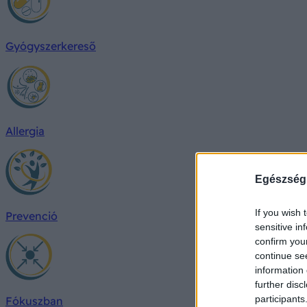
Gyógyszerkereső
Allergia
Egészség
If you wish 
Prevenció
sensitive in
confirm you
continue se
information 
further disc
participants
Fókuszban