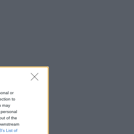
sonal or
ection to
ou may
 personal
out of the
 downstream
B’s List of