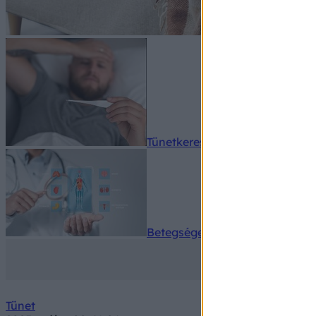
Tünetkereső
Betegségek A-Z
Tünet