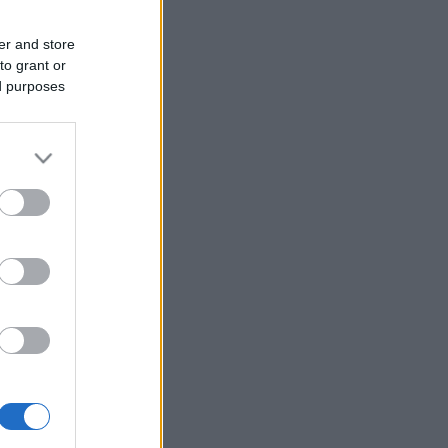
er and store
to grant or
ed purposes