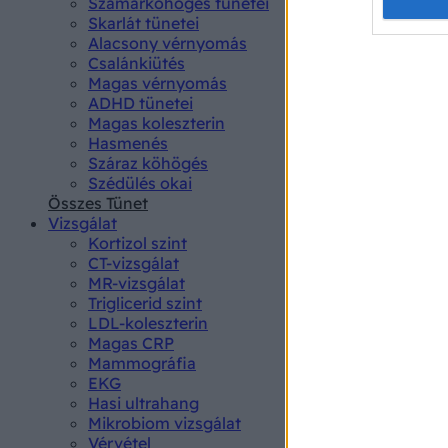
Opted 
Szamárköhögés tünetei
Skarlát tünetei
Alacsony vérnyomás
Google 
Csalánkiütés
Magas vérnyomás
I want t
ADHD tünetei
web or d
Magas koleszterin
Hasmenés
I want t
Száraz köhögés
purpose
Szédülés okai
Összes Tünet
I want 
Vizsgálat
Kortizol szint
I want t
CT-vizsgálat
web or d
MR-vizsgálat
Triglicerid szint
LDL-koleszterin
I want t
Magas CRP
or app.
Mammográfia
EKG
I want t
Hasi ultrahang
Mikrobiom vizsgálat
I want t
Vérvétel