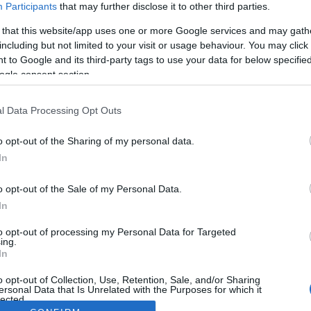
Participants
that may further disclose it to other third parties.
 that this website/app uses one or more Google services and may gath
including but not limited to your visit or usage behaviour. You may click 
 to Google and its third-party tags to use your data for below specifi
ogle consent section.
l Data Processing Opt Outs
o opt-out of the Sharing of my personal data.
In
o opt-out of the Sale of my Personal Data.
In
to opt-out of processing my Personal Data for Targeted
ing.
In
o opt-out of Collection, Use, Retention, Sale, and/or Sharing
ersonal Data that Is Unrelated with the Purposes for which it
lected.