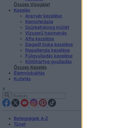
authenti
Összes Vizsgálat
Kezelés
Aranyér kezelése
Kemoterápia
Szürkehályog műtét
Vízszerű hasmenés
Afta kezelése
Dagadt boka kezelése
Napallergia kezelése
Fülgyulladás kezelése
Kötőhártya gyulladás
Összes Kezelés
Életmódváltás
Kutatás
Betegségek A-Z
Tünet