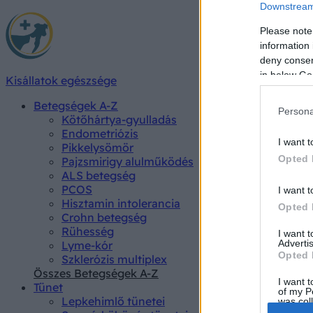
Downstream 
Please note
information 
deny consent
in below Go
Kisállatok egészsége
Betegségek A-Z
Persona
Kötőhártya-gyulladás
Endometriózis
I want t
Pikkelysömör
Opted 
Pajzsmirigy alulműködés
ALS betegség
PCOS
I want t
Hisztamin intolerancia
Opted 
Crohn betegség
Rühesség
I want 
Advertis
Lyme-kór
Opted 
Szklerózis multiplex
Összes Betegségek A-Z
I want t
Tünet
of my P
Lepkehimlő tünetei
was col