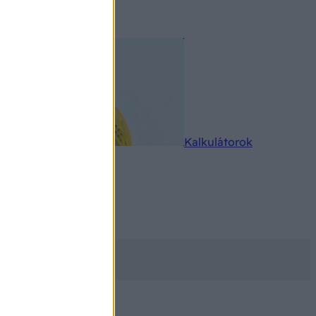
rkereső
Kalkulátorok