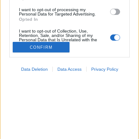
Mit jelent, milyen "kíméletre, vizsgálatra,
I want to opt-out of processing my
Personal Data for Targeted Advertising.
korrekcióra" szorul az ilyennel bíró páciens? (a két
Opted In
kérdés két különböző személy problémája).
I want to opt-out of Collection, Use,
Retention, Sale, and/or Sharing of my
Personal Data that Is Unrelated with the
köszönettel:
Purposes for which it was collected.
CONFIRM
Opted Out
Google consents
Data Deletion
Data Access
Privacy Policy
I want to allow Google to enable storage
related to advertising like cookies on web or
device identifiers in apps.
I want to allow my user data to be sent to
Válasz:
Google for online advertising purposes.
E válaszban főként a Gilbert-kórról szeretnék írni néhány
I want to allow Google to send me
sort. Természetesen szóba kerül az alacsony
personalized advertising.
vércukorszint, tehát a hipoglikémia is.
I want to allow Google to enable storage