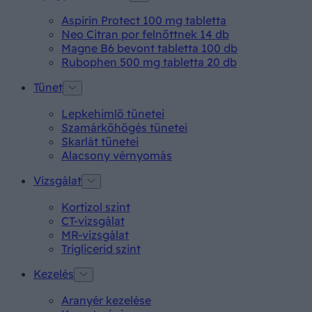
Aspirin Protect 100 mg tabletta
Neo Citran por felnőttnek 14 db
Magne B6 bevont tabletta 100 db
Rubophen 500 mg tabletta 20 db
Tünet
Lepkehimlő tünetei
Szamárköhögés tünetei
Skarlát tünetei
Alacsony vérnyomás
Vizsgálat
Kortizol szint
CT-vizsgálat
MR-vizsgálat
Triglicerid szint
Kezelés
Aranyér kezelése