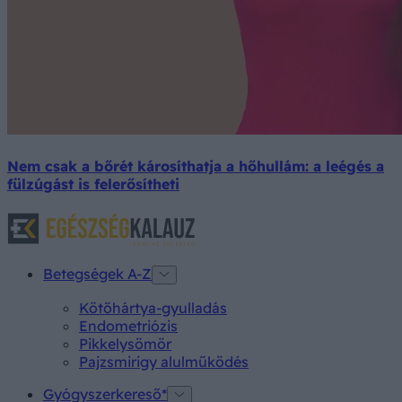
Nem csak a bőrét károsíthatja a hőhullám: a leégés a
fülzúgást is felerősítheti
Betegségek A-Z
Kötőhártya-gyulladás
Endometriózis
Pikkelysömör
Pajzsmirigy alulműködés
Gyógyszerkereső*