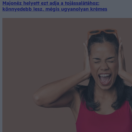
Majonéz helyett ezt adja a tojássalátához:
könnyedebb lesz, mégis ugyanolyan krémes