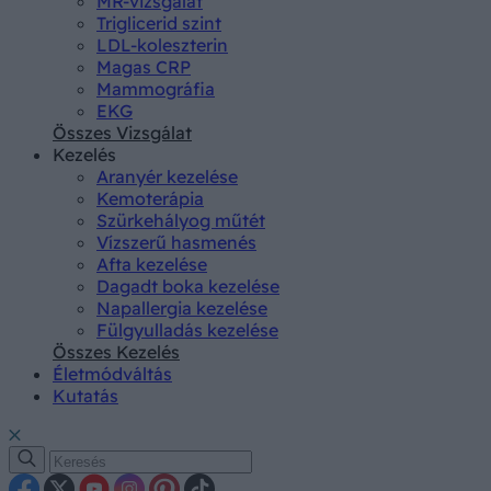
MR-vizsgálat
Triglicerid szint
LDL-koleszterin
Magas CRP
Mammográfia
EKG
Összes Vizsgálat
Kezelés
Aranyér kezelése
Kemoterápia
Szürkehályog műtét
Vízszerű hasmenés
Afta kezelése
Dagadt boka kezelése
Napallergia kezelése
Fülgyulladás kezelése
Összes Kezelés
Életmódváltás
Kutatás