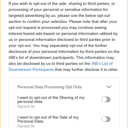
If you wish to opt-out of the sale, sharing to third parties, or
processing of your personal or sensitive information for
targeted advertising by us, please use the below opt-out
section to confirm your selection. Please note that after your
Orvos válaszol
opt-out request is processed you may continue seeing
2010. december 06. 16:09
interest-based ads based on personal information utilized by
Módosítva: 2015. november 04. 13:49
us or personal information disclosed to third parties prior to
Megosztás
Küldés
Küldés Messengeren
your opt-out. You may separately opt-out of the further
disclosure of your personal information by third parties on the
IAB’s list of downstream participants. This information may
Egészségkalauz
also be disclosed by us to third parties on the
IAB’s List of
Egészségkalauz
Downstream Participants
that may further disclose it to other
third parties.
Kérdés: Tisztelt Doktor Úr!
Please note that this website/app uses one or more Google
Personal Data Processing Opt Outs
services and may gather and store information including but
not limited to your visit or usage behaviour. You may click to
I want to opt-out of the Sharing of my
A Gilbert kórról, illetve az alacsony
personal data.
grant or deny consent to Google and its third-party tags to
Opted In
vércukorszint(1,4-2 egys) -ről szeretnék információt
use your data for below specified purposes in below Google
consent section.
kapni.
I want to opt-out of the Sale of my
Personal Data.
Opted In