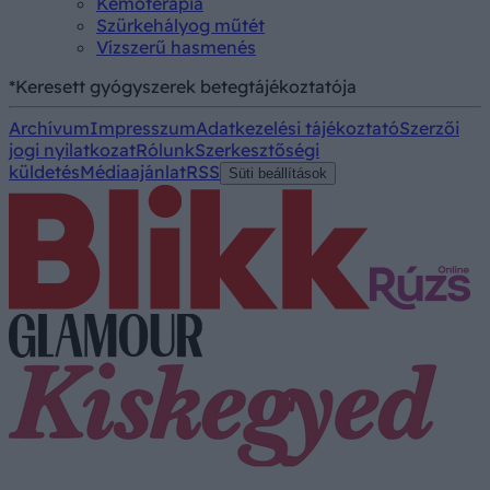
Kemoterápia
Szürkehályog műtét
Vízszerű hasmenés
*Keresett gyógyszerek betegtájékoztatója
Archívum
Impresszum
Adatkezelési tájékoztató
Szerzői
jogi nyilatkozat
Rólunk
Szerkesztőségi
küldetés
Médiaajánlat
RSS
Süti beállítások