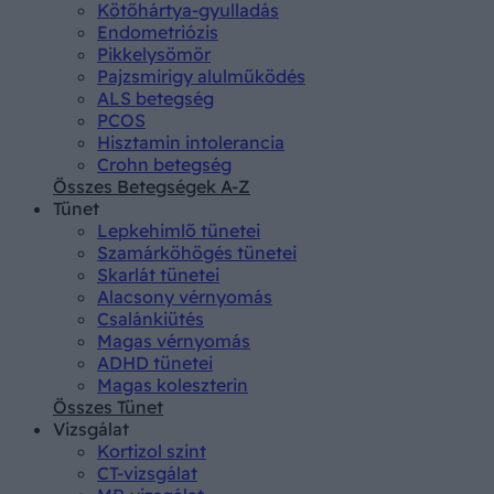
Kötőhártya-gyulladás
Endometriózis
Pikkelysömör
Pajzsmirigy alulműködés
ALS betegség
PCOS
Hisztamin intolerancia
Crohn betegség
Összes Betegségek A-Z
Tünet
Lepkehimlő tünetei
Szamárköhögés tünetei
Skarlát tünetei
Alacsony vérnyomás
Csalánkiütés
Magas vérnyomás
ADHD tünetei
Magas koleszterin
Összes Tünet
Vizsgálat
Kortizol szint
CT-vizsgálat