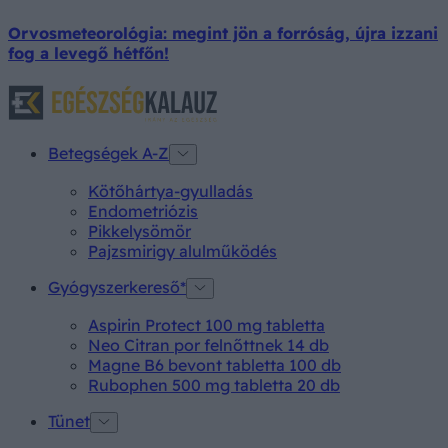
Orvosmeteorológia: megint jön a forróság, újra izzani
fog a levegő hétfőn!
Betegségek A-Z
Kötőhártya-gyulladás
Endometriózis
Pikkelysömör
Pajzsmirigy alulműködés
Gyógyszerkereső*
Aspirin Protect 100 mg tabletta
Neo Citran por felnőttnek 14 db
Magne B6 bevont tabletta 100 db
Rubophen 500 mg tabletta 20 db
Tünet