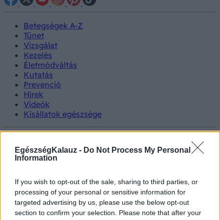
Betegségek A-Z
Tünet
Vizsgálat
Kezelés
Életmódváltás
Kutatás
Prevenció
Hírek
Videók
Kisállatok egészsége
#allergia
#influenza
#cukorbetegség
#orvosmeteorológia
#vérnyomás
#stroke
#rákbetegség
EgészségKalauz -
Do Not Process My Personal
#pajzsmirigy
#reflux
#ekcéma
#herpesz
Information
Regisztráció
Tünet
Orvos válaszol
Gynoflor
If you wish to opt-out of the sale, sharing to third parties, or
processing of your personal or sensitive information for
Gynoflor
targeted advertising by us, please use the below opt-out
section to confirm your selection. Please note that after your