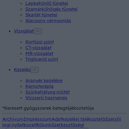
Lepkehimlő tünetei
Szamárköhögés tünetei
Skarlát tünetei
Alacsony vérnyomás
Vizsgálat
Kortizol szint
CT-vizsgálat
MR-vizsgálat
Triglicerid szint
Kezelés
Aranyér kezelése
Kemoterápia
Szürkehályog műtét
Vízszerű hasmenés
*Keresett gyógyszerek betegtájékoztatója
Archívum
Impresszum
Adatkezelési tájékoztató
Szerzői
jogi nyilatkozat
Rólunk
Szerkesztőségi