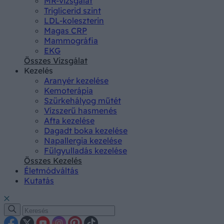
MR-vizsgálat
Triglicerid szint
LDL-koleszterin
Magas CRP
Mammográfia
EKG
Összes Vizsgálat
Kezelés
Aranyér kezelése
Kemoterápia
Szürkehályog műtét
Vízszerű hasmenés
Afta kezelése
Dagadt boka kezelése
Napallergia kezelése
Fülgyulladás kezelése
Összes Kezelés
Életmódváltás
Kutatás