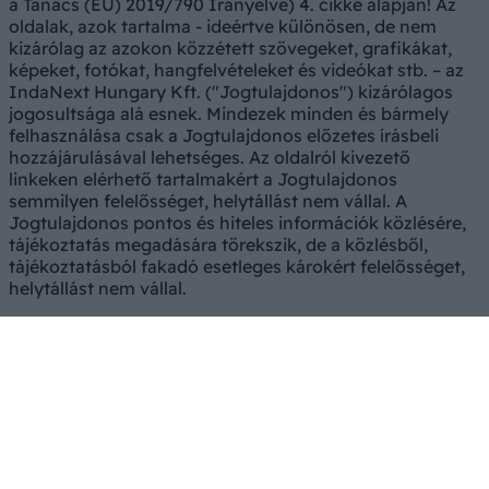
a Tanács (EU) 2019/790 Irányelve) 4. cikke alapján! Az
oldalak, azok tartalma - ideértve különösen, de nem
kizárólag az azokon közzétett szövegeket, grafikákat,
képeket, fotókat, hangfelvételeket és videókat stb. – az
IndaNext Hungary Kft. ("Jogtulajdonos") kizárólagos
jogosultsága alá esnek. Mindezek minden és bármely
felhasználása csak a Jogtulajdonos előzetes írásbeli
hozzájárulásával lehetséges. Az oldalról kivezető
linkeken elérhető tartalmakért a Jogtulajdonos
semmilyen felelősséget, helytállást nem vállal. A
Jogtulajdonos pontos és hiteles információk közlésére,
tájékoztatás megadására törekszik, de a közlésből,
tájékoztatásból fakadó esetleges károkért felelősséget,
helytállást nem vállal.