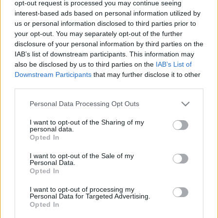
opt-out request is processed you may continue seeing
interest-based ads based on personal information utilized by
us or personal information disclosed to third parties prior to
your opt-out. You may separately opt-out of the further
Orvos válaszol
disclosure of your personal information by third parties on the
2015. július 07. 16:58
IAB’s list of downstream participants. This information may
Módosítva: 2015. november 04. 13:49
also be disclosed by us to third parties on the
IAB’s List of
Megosztás
Küldés
Küldés Messengeren
Downstream Participants
that may further disclose it to other
third parties.
Egészségkalauz
Please note that this website/app uses one or more Google
Personal Data Processing Opt Outs
Egészségkalauz
services and may gather and store information including but
not limited to your visit or usage behaviour. You may click to
I want to opt-out of the Sharing of my
personal data.
grant or deny consent to Google and its third-party tags to
Opted In
use your data for below specified purposes in below Google
Kérdés: Tisztelt Doktor Úr!
consent section.
I want to opt-out of the Sale of my
Personal Data.
Opted In
Kb. ... hete hesználtam Canesten combi tablettát, a
három darabosat. Úgy tűnt megszüntette a tüneteket
I want to opt-out of processing my
Personal Data for Targeted Advertising.
(viszketés, égő érzés). Három napja elkezdtem a
Opted In
Gynflor hüvelytabelttát használni, mert pár éve