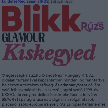
küldetés
Médiaajánlat
RSS
Süti beállítások
© egeszsegkalauz.hu © IndaNext Hungary Kft. Az
oldalak tartalmával kapcsolatban minden jog fenntartva,
beleértve a tartalom szöveg- és adatbányászat céljára
való felhasználását is – a szerzői jogról szóló 1999. évi
LXXVI. törvény rendelkezései értelmében a törvény
35/A. § (1) paragrafusa és a digitális szolgáltatások
piacairól szóló európai irányelv (Az Európai Parlament és