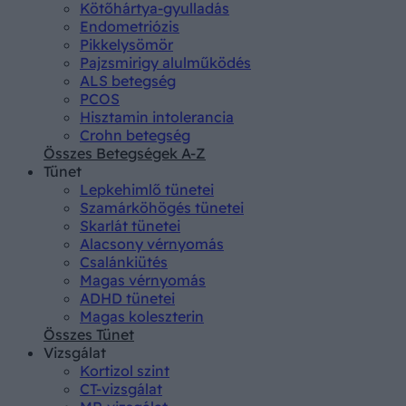
Kötőhártya-gyulladás
Endometriózis
Pikkelysömör
Pajzsmirigy alulműködés
ALS betegség
PCOS
Hisztamin intolerancia
Crohn betegség
Összes Betegségek A-Z
Tünet
Lepkehimlő tünetei
Szamárköhögés tünetei
Skarlát tünetei
Alacsony vérnyomás
Csalánkiütés
Magas vérnyomás
ADHD tünetei
Magas koleszterin
Összes Tünet
Vizsgálat
Kortizol szint
CT-vizsgálat