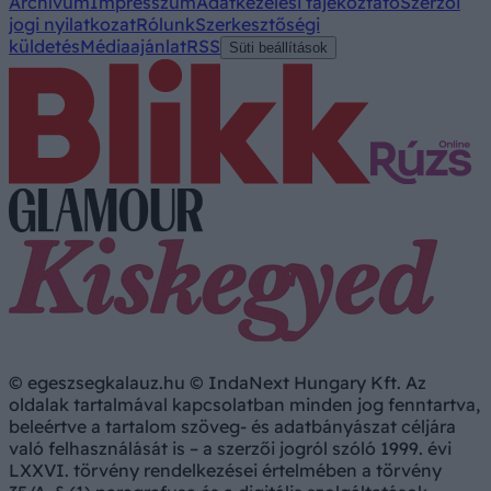
Archívum
Impresszum
Adatkezelési tájékoztató
Szerzői
jogi nyilatkozat
Rólunk
Szerkesztőségi
küldetés
Médiaajánlat
RSS
Süti beállítások
© egeszsegkalauz.hu © IndaNext Hungary Kft. Az
oldalak tartalmával kapcsolatban minden jog fenntartva,
beleértve a tartalom szöveg- és adatbányászat céljára
való felhasználását is – a szerzői jogról szóló 1999. évi
LXXVI. törvény rendelkezései értelmében a törvény