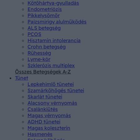
Kötőhártya-gyulladás
Endometriózis
Pikkelysömör
Pajzsmirigy alulműködés
ALS betegség
PCOS
Hisztamin intolerancia
Crohn betegség
Rühesség
Lyme-kór
Szklerózis multiplex
Összes Betegségek A-Z
Tünet
Lepkehimlő tünetei
Szamárköhögés tünetei
Skarlát tünetei
Alacsony vérnyomás
Csalánkiütés
Magas vérnyomás
ADHD tünetei
Magas koleszterin
Hasmenés