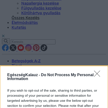
Napallergia kezelése
Fülgyulladás kezelése
Kötőhártya gyulladás
Összes Kezelés
Életmódváltás
Kutatás
Betegségek A-Z
Tünet
Vizsgálat
Kezelés
EgészségKalauz -
Do Not Process My Personal
Information
Életmódváltás
Kutatás
Prevenció
If you wish to opt-out of the sale, sharing to third parties, or
Hírek
processing of your personal or sensitive information for
Videók
targeted advertising by us, please use the below opt-out
Kisállatok egészsége
section to confirm your selection. Please note that after your