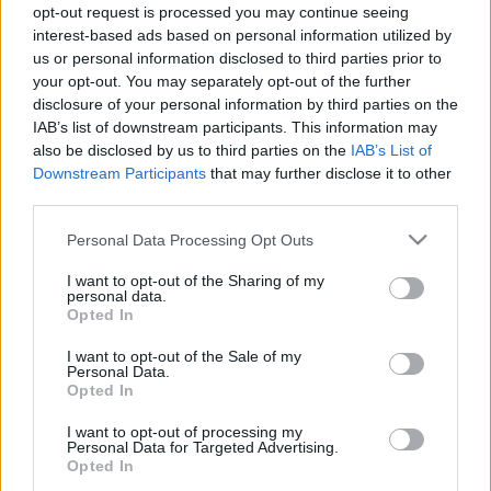
opt-out request is processed you may continue seeing
#allergia
#influenza
#cukorbetegség
interest-based ads based on personal information utilized by
#orvosmeteorológia
#vérnyomás
#stroke
#rákbetegség
us or personal information disclosed to third parties prior to
#pajzsmirigy
#reflux
#ekcéma
#herpesz
your opt-out. You may separately opt-out of the further
Regisztráció
disclosure of your personal information by third parties on the
IAB’s list of downstream participants. This information may
Tünet
Orvos válaszol
Húgyúti fetőzés, kezelés
also be disclosed by us to third parties on the
IAB’s List of
Downstream Participants
that may further disclose it to other
Húgyúti fetőzés, kezelés
third parties.
Please note that this website/app uses one or more Google
Personal Data Processing Opt Outs
services and may gather and store information including but
not limited to your visit or usage behaviour. You may click to
I want to opt-out of the Sharing of my
personal data.
grant or deny consent to Google and its third-party tags to
Opted In
use your data for below specified purposes in below Google
consent section.
I want to opt-out of the Sale of my
Personal Data.
Opted In
Tünetkereső
I want to opt-out of processing my
Personal Data for Targeted Advertising.
Opted In