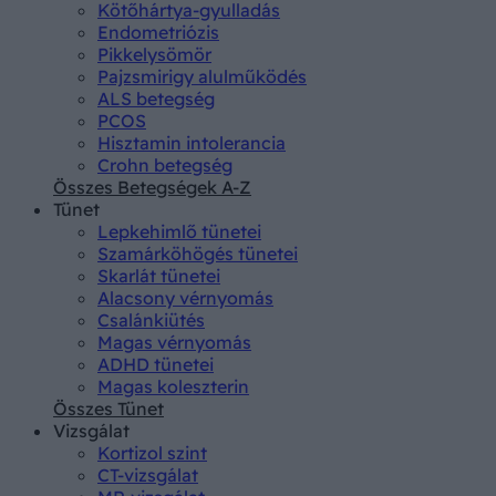
Kötőhártya-gyulladás
Endometriózis
Pikkelysömör
Pajzsmirigy alulműködés
ALS betegség
PCOS
Hisztamin intolerancia
Crohn betegség
Összes Betegségek A-Z
Tünet
Lepkehimlő tünetei
Szamárköhögés tünetei
Skarlát tünetei
Alacsony vérnyomás
Csalánkiütés
Magas vérnyomás
ADHD tünetei
Magas koleszterin
Összes Tünet
Vizsgálat
Kortizol szint
CT-vizsgálat