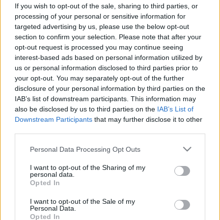
fogamzásgátlót szedek és
If you wish to opt-out of the sale, sharing to third parties, or
processing of your personal or sensitive information for
dohányzom? Az orvos válaszol
targeted advertising by us, please use the below opt-out
section to confirm your selection. Please note that after your
opt-out request is processed you may continue seeing
interest-based ads based on personal information utilized by
us or personal information disclosed to third parties prior to
your opt-out. You may separately opt-out of the further
disclosure of your personal information by third parties on the
IAB’s list of downstream participants. This information may
also be disclosed by us to third parties on the
IAB’s List of
Downstream Participants
that may further disclose it to other
third parties.
Please note that this website/app uses one or more Google
Personal Data Processing Opt Outs
services and may gather and store information including but
not limited to your visit or usage behaviour. You may click to
I want to opt-out of the Sharing of my
personal data.
grant or deny consent to Google and its third-party tags to
Opted In
use your data for below specified purposes in below Google
consent section.
I want to opt-out of the Sale of my
Personal Data.
Opted In