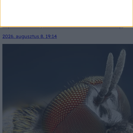
Orvosmeteorológia: vasárnap megint átlépjük a 35
fokot!
Igazi strandidő vár ránk vasárnap! Zavartalan
napsütésre és teljesen száraz időre van kilátás.&nbsp;
2026. augusztus 8. 19:14