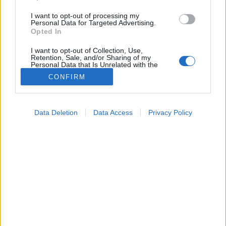
I want to opt-out of processing my
Personal Data for Targeted Advertising.
Opted In
I want to opt-out of Collection, Use,
Retention, Sale, and/or Sharing of my
Personal Data that Is Unrelated with the
Purposes for which it was collected.
CONFIRM
Opted Out
Google consents
Orvos válaszol
Data Deletion
Data Access
Privacy Policy
2024. május 08. 18:19
I want to allow Google to enable storage
Megosztás
Küldés
Küldés Messengeren
related to advertising like cookies on web or
device identifiers in apps.
I want to allow my user data to be sent to
Hullik a hajam, fogamzásgátlót javasolt a
Google for online advertising purposes.
nőgyógyász.
I want to allow Google to send me
personalized advertising.
I want to allow Google to enable storage