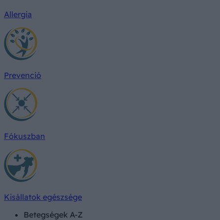
Allergia
Prevenció
Fókuszban
Kisállatok egészsége
Betegségek A-Z