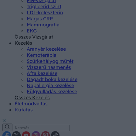
MR-vizsgálat
Triglicerid szint
LDL-koleszterin
Magas CRP
Mammográfia
EKG
Összes Vizsgálat
Kezelés
Aranyér kezelése
Kemoterápia
Szürkehályog műtét
Vízszerű hasmenés
Afta kezelése
Dagadt boka kezelése
Napallergia kezelése
Fülgyulladás kezelése
Összes Kezelés
Életmódváltás
Kutatás