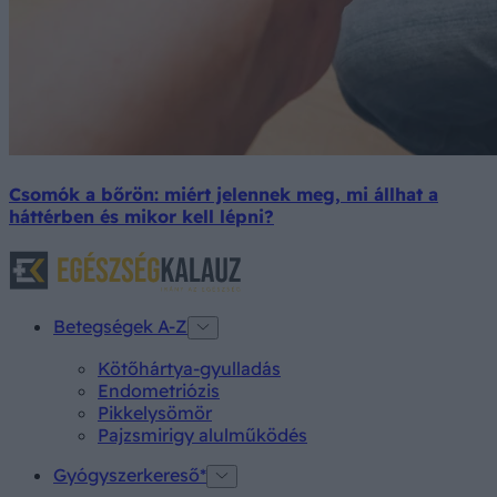
Csomók a bőrön: miért jelennek meg, mi állhat a
háttérben és mikor kell lépni?
Betegségek A-Z
Kötőhártya-gyulladás
Endometriózis
Pikkelysömör
Pajzsmirigy alulműködés
Gyógyszerkereső*