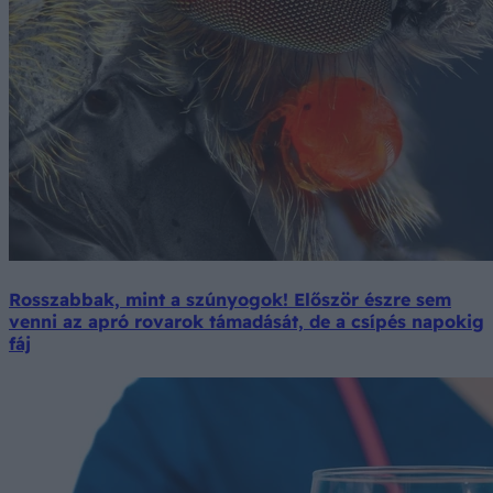
Rosszabbak, mint a szúnyogok! Először észre sem
venni az apró rovarok támadását, de a csípés napokig
fáj