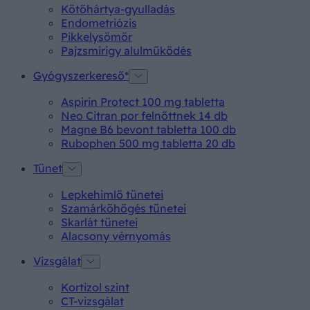
Kötőhártya-gyulladás
Endometriózis
Pikkelysömör
Pajzsmirigy alulműködés
Gyógyszerkereső*
Aspirin Protect 100 mg tabletta
Neo Citran por felnőttnek 14 db
Magne B6 bevont tabletta 100 db
Rubophen 500 mg tabletta 20 db
Tünet
Lepkehimlő tünetei
Szamárköhögés tünetei
Skarlát tünetei
Alacsony vérnyomás
Vizsgálat
Kortizol szint
CT-vizsgálat