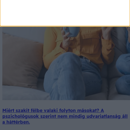
Miért szakít félbe valaki folyton másokat? A
pszichológusok szerint nem mindig udvariatlanság áll
a háttérben.