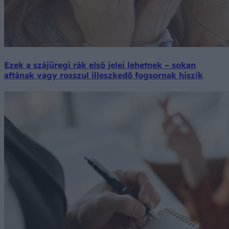
Ezek a szájüregi rák első jelei lehetnek – sokan
aftának vagy rosszul illeszkedő fogsornak hiszik