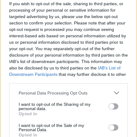
inger a fiamnál - hogyan
If you wish to opt-out of the sale, sharing to third parties, or
processing of your personal or sensitive information for
segíthetnék? Az orvos válaszol
targeted advertising by us, please use the below opt-out
section to confirm your selection. Please note that after your
opt-out request is processed you may continue seeing
interest-based ads based on personal information utilized by
us or personal information disclosed to third parties prior to
your opt-out. You may separately opt-out of the further
disclosure of your personal information by third parties on the
IAB’s list of downstream participants. This information may
also be disclosed by us to third parties on the
IAB’s List of
Downstream Participants
that may further disclose it to other
third parties.
Please note that this website/app uses one or more Google
Personal Data Processing Opt Outs
services and may gather and store information including but
not limited to your visit or usage behaviour. You may click to
I want to opt-out of the Sharing of my
personal data.
grant or deny consent to Google and its third-party tags to
Opted In
use your data for below specified purposes in below Google
consent section.
I want to opt-out of the Sale of my
Personal Data.
Opted In