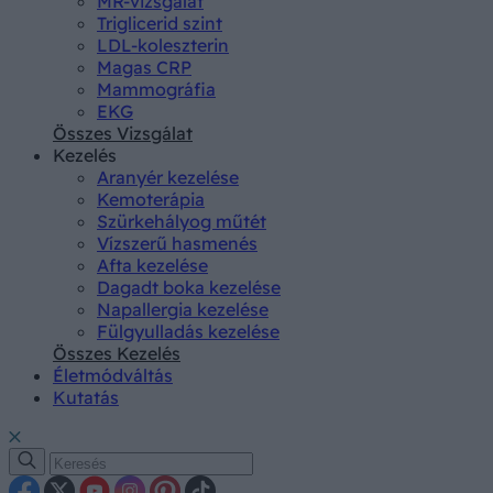
MR-vizsgálat
Triglicerid szint
LDL-koleszterin
Magas CRP
Mammográfia
EKG
Összes Vizsgálat
Kezelés
Aranyér kezelése
Kemoterápia
Szürkehályog műtét
Vízszerű hasmenés
Afta kezelése
Dagadt boka kezelése
Napallergia kezelése
Fülgyulladás kezelése
Összes Kezelés
Életmódváltás
Kutatás