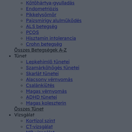
Kötőhártya-gyulladás
Endometriózis
Pikkelysömör
Pajzsmirigy alulműködés
ALS betegség
PCOS
Hisztamin intolerancia
Crohn betegség
Összes Betegségek A-Z
Tünet
Lepkehimlő tünetei
Szamárköhögés tünetei
Skarlát tünetei
Alacsony vérnyomás
Csalánkiütés
Magas vérnyomás
ADHD tünetei
Magas koleszterin
Összes Tünet
Vizsgálat
Kortizol szint
CT-vizsgálat