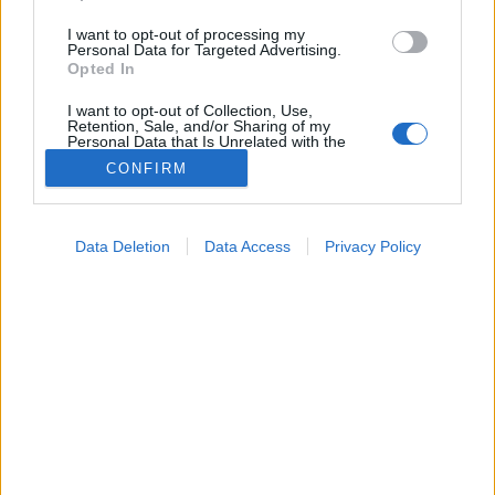
I want to opt-out of processing my
Personal Data for Targeted Advertising.
Opted In
I want to opt-out of Collection, Use,
Retention, Sale, and/or Sharing of my
Personal Data that Is Unrelated with the
Purposes for which it was collected.
CONFIRM
Opted Out
Google consents
Orvos válaszol
Data Deletion
Data Access
Privacy Policy
2025. október 23. 15:24
I want to allow Google to enable storage
Megosztás
Küldés
Küldés Messengeren
related to advertising like cookies on web or
device identifiers in apps.
Tomanóczy Andrea
I want to allow my user data to be sent to
szerkesztő
Google for online advertising purposes.
I want to allow Google to send me
Vakcinainfó - Az orvos válaszol
szakértő
personalized advertising.
Vakcinainfó - Az orvos válaszol
I want to allow Google to enable storage