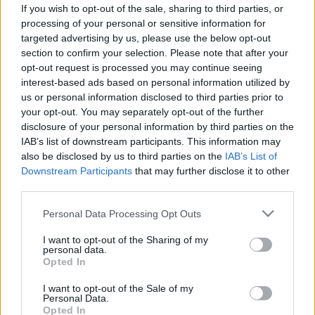
tekeredve a köldökzsinór, mit lehet
If you wish to opt-out of the sale, sharing to third parties, or
processing of your personal or sensitive information for
tenni? Az orvos válaszol
targeted advertising by us, please use the below opt-out
section to confirm your selection. Please note that after your
opt-out request is processed you may continue seeing
interest-based ads based on personal information utilized by
us or personal information disclosed to third parties prior to
your opt-out. You may separately opt-out of the further
disclosure of your personal information by third parties on the
IAB’s list of downstream participants. This information may
also be disclosed by us to third parties on the
IAB’s List of
Downstream Participants
that may further disclose it to other
third parties.
Please note that this website/app uses one or more Google
Personal Data Processing Opt Outs
services and may gather and store information including but
not limited to your visit or usage behaviour. You may click to
I want to opt-out of the Sharing of my
personal data.
grant or deny consent to Google and its third-party tags to
Opted In
use your data for below specified purposes in below Google
consent section.
I want to opt-out of the Sale of my
Personal Data.
Opted In