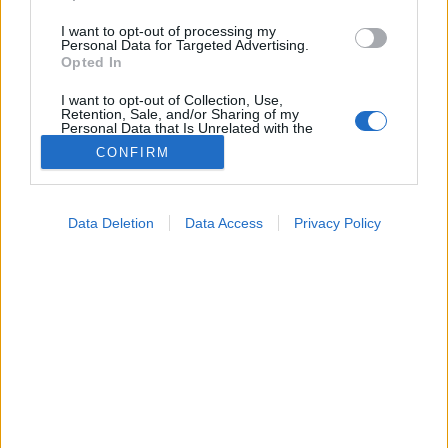
I want to opt-out of processing my
Personal Data for Targeted Advertising.
Opted In
I want to opt-out of Collection, Use,
Retention, Sale, and/or Sharing of my
Personal Data that Is Unrelated with the
Purposes for which it was collected.
CONFIRM
Opted Out
Google consents
Orvos válaszol
Data Deletion
Data Access
Privacy Policy
2024. június 30. 09:19
I want to allow Google to enable storage
Megosztás
Küldés
Küldés Messengeren
related to advertising like cookies on web or
device identifiers in apps.
I want to allow my user data to be sent to
Van valami praktika, hogy kiforogja magát?
Google for online advertising purposes.
I want to allow Google to send me
personalized advertising.
I want to allow Google to enable storage