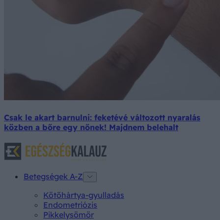
Csak le akart barnulni: feketévé változott nyaralás
közben a bőre egy nőnek! Majdnem belehalt
Betegségek A-Z
Kötőhártya-gyulladás
Endometriózis
Pikkelysömör