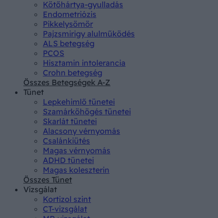
Kötőhártya-gyulladás
Endometriózis
Pikkelysömör
Pajzsmirigy alulműködés
ALS betegség
PCOS
Hisztamin intolerancia
Crohn betegség
Összes Betegségek A-Z
Tünet
Lepkehimlő tünetei
Szamárköhögés tünetei
Skarlát tünetei
Alacsony vérnyomás
Csalánkiütés
Magas vérnyomás
ADHD tünetei
Magas koleszterin
Összes Tünet
Vizsgálat
Kortizol szint
CT-vizsgálat