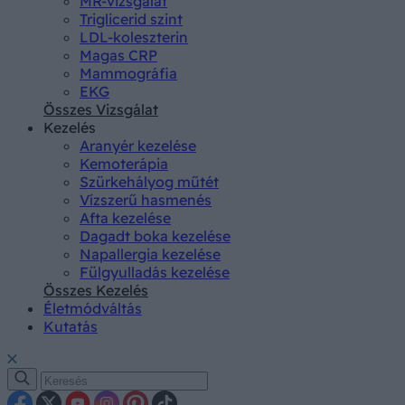
MR-vizsgálat
Triglicerid szint
LDL-koleszterin
Magas CRP
Mammográfia
EKG
Összes Vizsgálat
Kezelés
Aranyér kezelése
Kemoterápia
Szürkehályog műtét
Vízszerű hasmenés
Afta kezelése
Dagadt boka kezelése
Napallergia kezelése
Fülgyulladás kezelése
Összes Kezelés
Életmódváltás
Kutatás