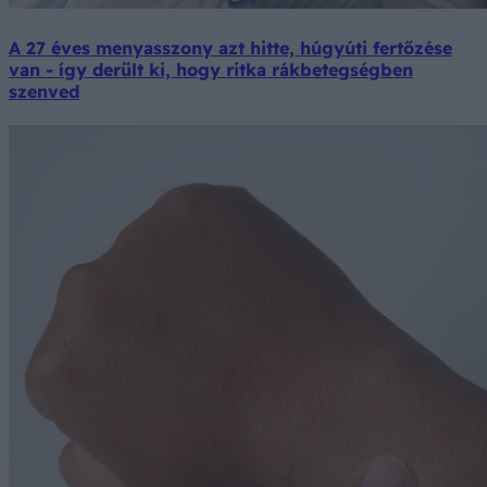
A 27 éves menyasszony azt hitte, húgyúti fertőzése
van - így derült ki, hogy ritka rákbetegségben
szenved