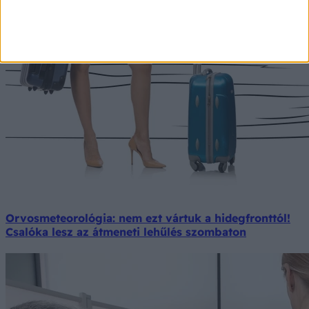
Orvosmeteorológia: nem ezt vártuk a hidegfronttól!
Csalóka lesz az átmeneti lehűlés szombaton