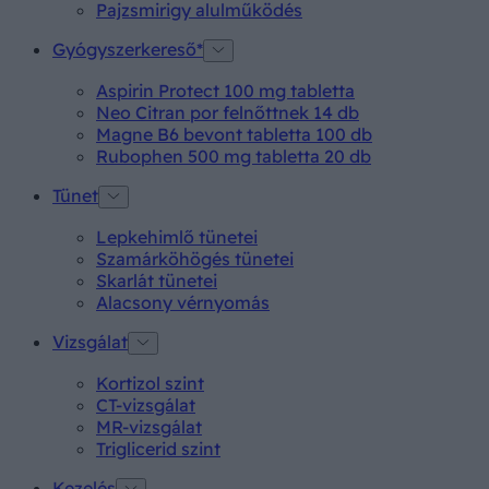
Pajzsmirigy alulműködés
Gyógyszerkereső*
Aspirin Protect 100 mg tabletta
Neo Citran por felnőttnek 14 db
Magne B6 bevont tabletta 100 db
Rubophen 500 mg tabletta 20 db
Tünet
Lepkehimlő tünetei
Szamárköhögés tünetei
Skarlát tünetei
Alacsony vérnyomás
Vizsgálat
Kortizol szint
CT-vizsgálat
MR-vizsgálat
Triglicerid szint
Kezelés