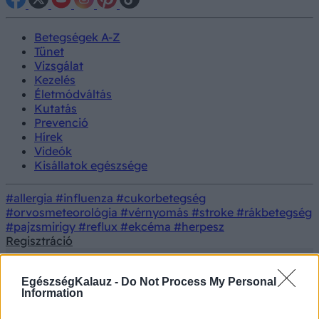
Betegségek A-Z
Tünet
Vizsgálat
Kezelés
Életmódváltás
Kutatás
Prevenció
Hírek
Videók
Kisállatok egészsége
#allergia
#influenza
#cukorbetegség
#orvosmeteorológia
#vérnyomás
#stroke
#rákbetegség
#pajzsmirigy
#reflux
#ekcéma
#herpesz
Regisztráció
EgészségKalauz -
Do Not Process My Personal
Information
Tünet
Orvos válaszol