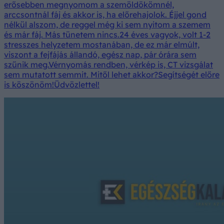
erősebben megnyomom a szemöldökömnél,
arccsontnál fáj és akkor is, ha előrehajolok. Éjjel gond
nélkül alszom, de reggel még ki sem nyitom a szemem
és már fáj. Más tünetem nincs.24 éves vagyok, volt 1-2
stresszes helyzetem mostanában, de ez már elmúlt,
viszont a fejfájás állandó, egész nap, pár órára sem
szűnik meg.Vérnyomás rendben, vérkép is, CT vizsgálat
sem mutatott semmit. Mitől lehet akkor?Segítségét előre
is köszönöm!Üdvözlettel!