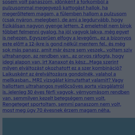
sosem volt panaszom, időnként a torkomból a
pulzusommal megegyező kattogást hallok, ha
megerőltetem magam, a fülemben hallom a pulzusom
(csak nyáron, melegben), de ami a legdurvább, hogy
fizikálisan nagyon gyenge lettem. 2 emeletnél nem bírok
többet felmenni gyalog, ha jól vagyok lakva, még egyet
is nehezen. Egyszerűen elfogy a levegőm.. ez a bizonyos
este előtt a 12-ikre is gond nélkül mentem fel.. és még
sok más panasz, amit már észre sem veszek.. voltam szív
ultrahangon, az rendben van.. az orvos ráfogta, hogy
idegi alapon van, írt Xanaxot és kész...Maga szerint
milyen elváltozást okozhatott ez a szer kombináció?
Laikusként az érelváltozásra gondolnék, valahol a
mellkasban.. MRI vizsgálat kimutathat valamit? Vagy
hallottam ultrahangos nyelőcsöves aorta vizsgálatról
is..jelenleg 30 éves férfi vagyok, vérnyomásom rendben
van, semmilyen kezelt betegségem nem volt.
Rengeteget sportoltam, semmi panaszom nem volt,
most meg úgy 70 évesnek érzem magam néha.