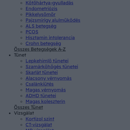
Kötőhártya-gyulladás
Endometriózis
Pikkelysömör
Pajzsmirigy alulműködés
ALS betegség
PCOS
Hisztamin intolerancia
Crohn betegség
Összes Betegségek A-Z
Tünet
Lepkehimlő tünetei
Szamárköhögés tünetei
Skarlát tünetei
Alacsony vérnyomás
Csalánkiütés
Magas vérnyomás
ADHD tünetei
Magas koleszterin
Összes Tünet
Vizsgálat
Kortizol szint
CT-vizsgálat