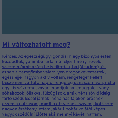
Mi változhatott meg?
Kérdés: Az egészségügyi gondjaim egy bizonyos estén
kezdődtek, yohimbe tartalmú teljesítmény növelőt
szedtem (amit azóta be is tiltottak, ha jól tudom), és
aznap a pezsgőmbe valamilyen drogot keverhettek,
egész éjjel nagyon aktív voltam, rengeteget kellett
beszélnem.. attól a naptól rengeteg panaszom van, néha
egy kis szívritmuszavar, mondjuk ha leguggolok vagy
sóhajtozok jóllakva, fülzúgások, amik néha rövid ideig
tartó szédüléssel járnak, néha has tájékon erősnek
érzem a pulzusom, mintha ott verne a szívem, koffeinre
nagyon érzékeny lettem, akár 1 pohár kólától képes
vagyok szédülni.Előtte akármennyi kávét ihattam,