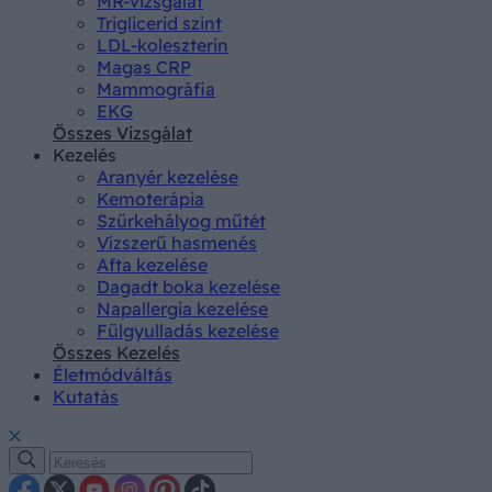
MR-vizsgálat
Triglicerid szint
LDL-koleszterin
Magas CRP
Mammográfia
EKG
Összes Vizsgálat
Kezelés
Aranyér kezelése
Kemoterápia
Szürkehályog műtét
Vízszerű hasmenés
Afta kezelése
Dagadt boka kezelése
Napallergia kezelése
Fülgyulladás kezelése
Összes Kezelés
Életmódváltás
Kutatás