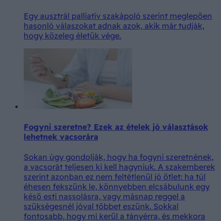
Egy ausztrál palliatív szakápoló szerint meglepően
hasonló válaszokat adnak azok, akik már tudják,
hogy közeleg életük vége.
Fogyni szeretne? Ezek az ételek jó választások
lehetnek vacsorára
Sokan úgy gondolják, hogy ha fogyni szeretnének,
a vacsorát teljesen ki kell hagyniuk. A szakemberek
szerint azonban ez nem feltétlenül jó ötlet: ha túl
éhesen fekszünk le, könnyebben elcsábulunk egy
késő esti nassolásra, vagy másnap reggel a
szükségesnél jóval többet eszünk. Sokkal
fontosabb, hogy mi kerül a tányérra, és mekkora