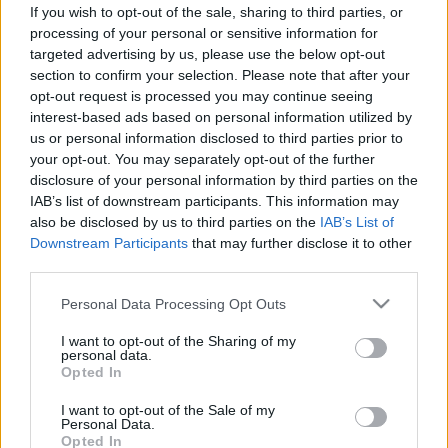
meg a műtőasztaltól az idős,
If you wish to opt-out of the sale, sharing to third parties, or
processing of your personal or sensitive information for
súlyos székrekedéssel küzdő
targeted advertising by us, please use the below opt-out
beteget
section to confirm your selection. Please note that after your
opt-out request is processed you may continue seeing
interest-based ads based on personal information utilized by
us or personal information disclosed to third parties prior to
your opt-out. You may separately opt-out of the further
disclosure of your personal information by third parties on the
IAB’s list of downstream participants. This information may
also be disclosed by us to third parties on the
IAB’s List of
Downstream Participants
that may further disclose it to other
third parties.
Please note that this website/app uses one or more Google
Personal Data Processing Opt Outs
services and may gather and store information including but
not limited to your visit or usage behaviour. You may click to
I want to opt-out of the Sharing of my
personal data.
grant or deny consent to Google and its third-party tags to
Opted In
use your data for below specified purposes in below Google
consent section.
I want to opt-out of the Sale of my
Personal Data.
Opted In