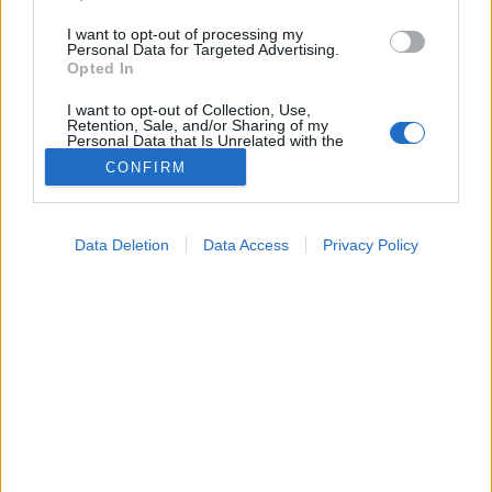
I want to opt-out of processing my
Personal Data for Targeted Advertising.
Opted In
I want to opt-out of Collection, Use,
Retention, Sale, and/or Sharing of my
Personal Data that Is Unrelated with the
Purposes for which it was collected.
CONFIRM
Opted Out
Google consents
Data Deletion
Data Access
Privacy Policy
I want to allow Google to enable storage
Tünet
related to advertising like cookies on web or
2026. június 04. 09:24
device identifiers in apps.
Megosztás
Küldés
Küldés Messengeren
I want to allow my user data to be sent to
Google for online advertising purposes.
PTA
szerző
I want to allow Google to send me
personalized advertising.
Bizarr kórházi eset: egy liter Coca-Cola beöntéssel
I want to allow Google to enable storage