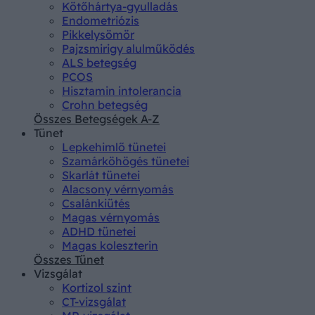
Kötőhártya-gyulladás
Endometriózis
Pikkelysömör
Pajzsmirigy alulműködés
ALS betegség
PCOS
Hisztamin intolerancia
Crohn betegség
Összes Betegségek A-Z
Tünet
Lepkehimlő tünetei
Szamárköhögés tünetei
Skarlát tünetei
Alacsony vérnyomás
Csalánkiütés
Magas vérnyomás
ADHD tünetei
Magas koleszterin
Összes Tünet
Vizsgálat
Kortizol szint
CT-vizsgálat