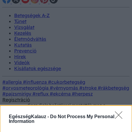
Betegségek A-Z
Tünet
Vizsgálat
Kezelés
Életmódváltás
Kutatás
Prevenció
Hírek
Videók
Kisállatok egészsége
#allergia
#influenza
#cukorbetegség
#orvosmeteorológia
#vérnyomás
#stroke
#rákbetegség
#pajzsmirigy
#reflux
#ekcéma
#herpesz
Regisztráció
Coca-Cola beöntéssel mentették meg a
Tünet
műtőasztaltól az idős, súlyos székrekedéssel
küzdő beteget
EgészségKalauz -
Do Not Process My Personal
Information
Coca-Cola beöntéssel mentették