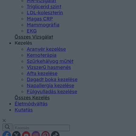
MR-vizsgálat
Triglicerid szint
LDL-koleszterin
Magas CRP
Mammográfia
EKG
Összes Vizsgálat
Kezelés
Aranyér kezelése
Kemoterápia
Szürkehályog műtét
Vízszerű hasmenés
Afta kezelése
Dagadt boka kezelése
Napallergia kezelése
Fülgyulladás kezelése
Összes Kezelés
Életmódváltás
Kutatás