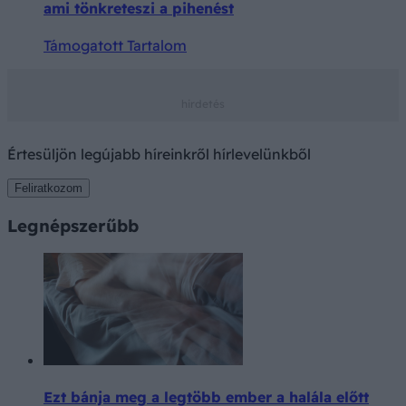
ami tönkreteszi a pihenést
Támogatott Tartalom
Értesüljön legújabb híreinkről hírlevelünkből
Feliratkozom
Legnépszerűbb
Ezt bánja meg a legtöbb ember a halála előtt