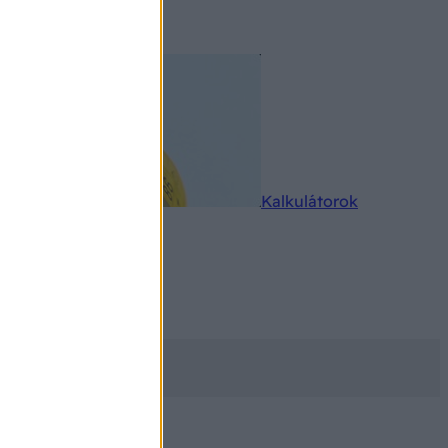
rkereső
Kalkulátorok