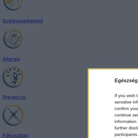
Gyógyszerkereső
Allergia
Egészség
If you wish 
Prevenció
sensitive in
confirm you
continue se
information 
further disc
participants
Fókuszban