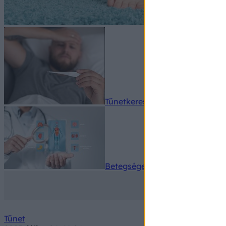
Tünetkereső
Betegségek A-Z
Tünet