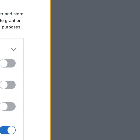
er and store
to grant or
ed purposes