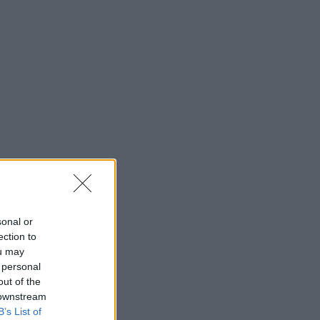
sonal or
ection to
ou may
 personal
out of the
 downstream
B’s List of