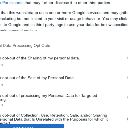
Participants
that may further disclose it to other third parties.
 that this website/app uses one or more Google services and may gath
including but not limited to your visit or usage behaviour. You may click 
 to Google and its third-party tags to use your data for below specifi
ogle consent section.
l Data Processing Opt Outs
o opt-out of the Sharing of my personal data.
In
o opt-out of the Sale of my Personal Data.
In
to opt-out of processing my Personal Data for Targeted
ing.
In
o opt-out of Collection, Use, Retention, Sale, and/or Sharing
ersonal Data that Is Unrelated with the Purposes for which it
lected.