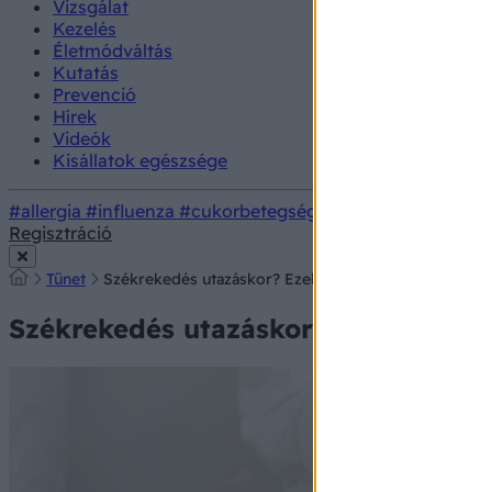
Vizsgálat
Kezelés
Életmódváltás
Kutatás
Prevenció
Hírek
Videók
Kisállatok egészsége
#allergia
#influenza
#cukorbetegség
#orvosmeteorológi
Regisztráció
Tünet
Székrekedés utazáskor? Ezeket teheti ellene!
Székrekedés utazáskor? Ezeket tehet