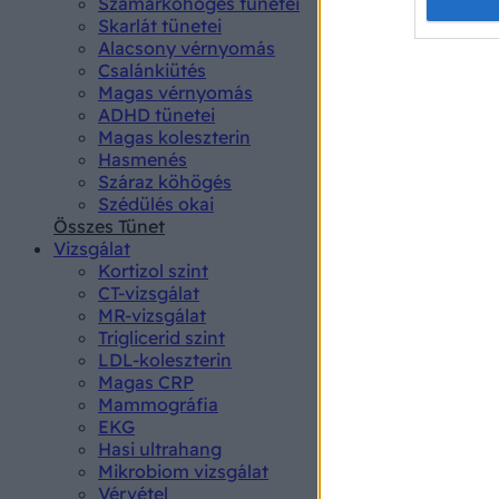
Opted 
Szamárköhögés tünetei
Skarlát tünetei
Alacsony vérnyomás
Google 
Csalánkiütés
Magas vérnyomás
I want t
ADHD tünetei
web or d
Magas koleszterin
Hasmenés
I want t
Száraz köhögés
purpose
Szédülés okai
Összes Tünet
I want 
Vizsgálat
Kortizol szint
I want t
CT-vizsgálat
web or d
MR-vizsgálat
Triglicerid szint
LDL-koleszterin
I want t
Magas CRP
or app.
Mammográfia
EKG
I want t
Hasi ultrahang
Mikrobiom vizsgálat
I want t
Vérvétel