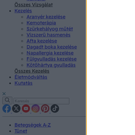
authenti
Összes Vizsgálat
Kezelés
Aranyér kezelése
Kemoterápia
Szürkehályog műtét
Vízszerű hasmenés
Afta kezelése
Dagadt boka kezelése
Napallergia kezelése
Fülgyulladás kezelése
Kötőhártya gyulladás
Összes Kezelés
Életmódváltás
Kutatás
Betegségek A-Z
Tünet