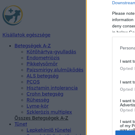
Downstream 
Please note
information 
deny consent
in below Go
Kisállatok egészsége
Betegségek A-Z
Persona
Kötőhártya-gyulladás
Endometriózis
I want t
Pikkelysömör
Opted 
Pajzsmirigy alulműködés
ALS betegség
PCOS
I want t
Hisztamin intolerancia
Opted 
Crohn betegség
Rühesség
I want 
Advertis
Lyme-kór
Opted 
Szklerózis multiplex
Összes Betegségek A-Z
I want t
Tünet
of my P
Lepkehimlő tünetei
was col