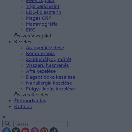
MR-vizsgálat
Triglicerid szint
LDL-koleszterin
Magas CRP
Mammográfia
EKG
Összes Vizsgálat
Kezelés
Aranyér kezelése
Kemoterápia
Szürkehályog műtét
Vízszerű hasmenés
Afta kezelése
Dagadt boka kezelése
Napallergia kezelése
Fülgyulladás kezelése
Összes Kezelés
Életmódváltás
Kutatás