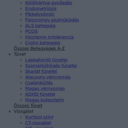
Kötőhártya-gyulladás
Endometriózis
Pikkelysömör
Pajzsmirigy alulműködés
ALS betegség
PCOS
Hisztamin intolerancia
Crohn betegség
Összes Betegségek A-Z
Tünet
Lepkehimlő tünetei
Szamárköhögés tünetei
Skarlát tünetei
Alacsony vérnyomás
Csalánkiütés
Magas vérnyomás
ADHD tünetei
Magas koleszterin
Összes Tünet
Vizsgálat
Kortizol szint
CT-vizsgálat