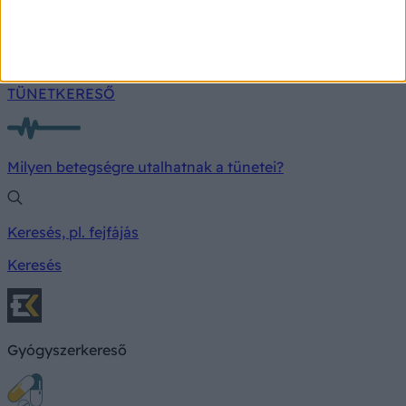
Nem minden esetben jön váratlanul a szívroham.
TÜNETKERESŐ
Milyen betegségre utalhatnak a tünetei?
Keresés, pl. fejfájás
Keresés
Gyógyszerkereső