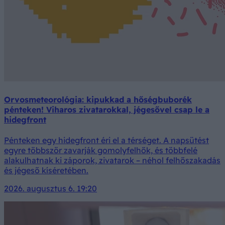
Orvosmeteorológia: kipukkad a hőségbuborék
pénteken! Viharos zivatarokkal, jégesővel csap le a
hidegfront
Pénteken egy hidegfront éri el a térséget. A napsütést
egyre többször zavarják gomolyfelhők, és többfelé
alakulhatnak ki záporok, zivatarok – néhol felhőszakadás
és jégeső kíséretében.
2026. augusztus 6. 19:20