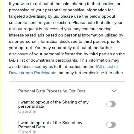
If you wish to opt-out of the sale, sharing to third parties, or
processing of your personal or sensitive information for
targeted advertising by us, please use the below opt-out
section to confirm your selection. Please note that after your
opt-out request is processed you may continue seeing
Vizsgálat
interest-based ads based on personal information utilized by
2011. április 27. 10:57
us or personal information disclosed to third parties prior to
Módosítva: 2015. november 04. 13:49
your opt-out. You may separately opt-out of the further
Megosztás
Küldés
Küldés Messengeren
disclosure of your personal information by third parties on the
IAB’s list of downstream participants. This information may
also be disclosed by us to third parties on the
IAB’s List of
Egészségkalauz
Downstream Participants
that may further disclose it to other
Egészségkalauz
third parties.
Please note that this website/app uses one or more Google
Personal Data Processing Opt Outs
services and may gather and store information including but
A nők édesanyjuk egészségi állapotát öröklik? A
not limited to your visit or usage behaviour. You may click to
I want to opt-out of the Sharing of my
personal data.
University of London rákkutató intézetének kutatói
grant or deny consent to Google and its third-party tags to
Opted In
use your data for below specified purposes in below Google
kimutatták, hogy egy lány esetében a menstruáció
consent section.
I want to opt-out of the Sale of my
kezdetét főként az határozza meg, mikor kezdett
Personal Data.
menstruálni édesanyja. Korábban azt gondolták, hogy
Opted In