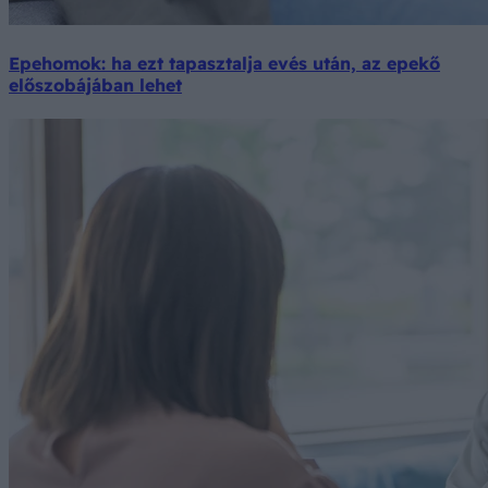
Epehomok: ha ezt tapasztalja evés után, az epekő
előszobájában lehet