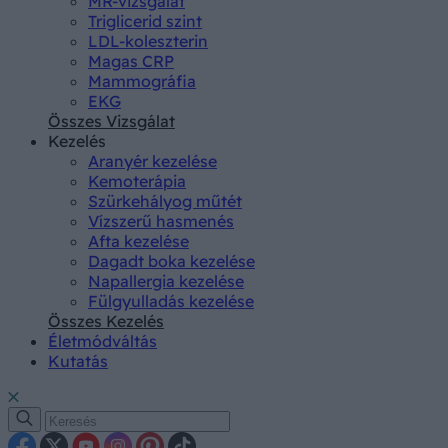
MR-vizsgálat
Triglicerid szint
LDL-koleszterin
Magas CRP
Mammográfia
EKG
Összes Vizsgálat
Kezelés
Aranyér kezelése
Kemoterápia
Szürkehályog műtét
Vízszerű hasmenés
Afta kezelése
Dagadt boka kezelése
Napallergia kezelése
Fülgyulladás kezelése
Összes Kezelés
Életmódváltás
Kutatás