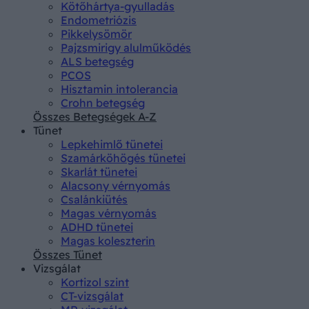
Kötőhártya-gyulladás
Endometriózis
Pikkelysömör
Pajzsmirigy alulműködés
ALS betegség
PCOS
Hisztamin intolerancia
Crohn betegség
Összes Betegségek A-Z
Tünet
Lepkehimlő tünetei
Szamárköhögés tünetei
Skarlát tünetei
Alacsony vérnyomás
Csalánkiütés
Magas vérnyomás
ADHD tünetei
Magas koleszterin
Összes Tünet
Vizsgálat
Kortizol szint
CT-vizsgálat