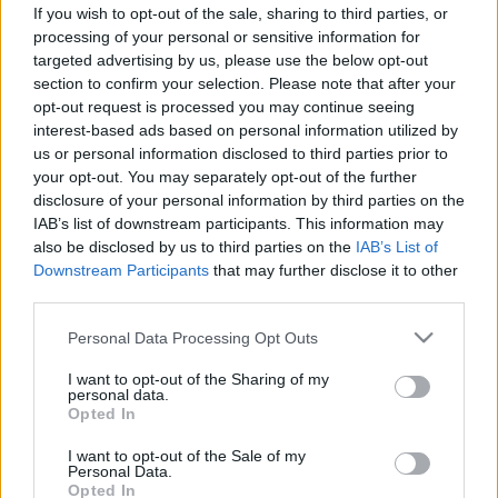
varrása a szülés után nem ritka
If you wish to opt-out of the sale, sharing to third parties, or
Magyarországon
processing of your personal or sensitive information for
targeted advertising by us, please use the below opt-out
section to confirm your selection. Please note that after your
opt-out request is processed you may continue seeing
interest-based ads based on personal information utilized by
us or personal information disclosed to third parties prior to
your opt-out. You may separately opt-out of the further
disclosure of your personal information by third parties on the
IAB’s list of downstream participants. This information may
also be disclosed by us to third parties on the
IAB’s List of
Downstream Participants
that may further disclose it to other
third parties.
Please note that this website/app uses one or more Google
Personal Data Processing Opt Outs
services and may gather and store information including but
not limited to your visit or usage behaviour. You may click to
I want to opt-out of the Sharing of my
personal data.
grant or deny consent to Google and its third-party tags to
Opted In
use your data for below specified purposes in below Google
consent section.
I want to opt-out of the Sale of my
Personal Data.
Opted In