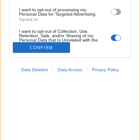
I want to opt-out of processing my
Personal Data for Targeted Advertising.
Opted In
I want to opt-out of Collection, Use,
Retention, Sale, and/or Sharing of my
Personal Data that Is Unrelated with the
Purposes for which it was collected.
CONFIRM
Opted Out
Vizsgálat
Google consents
2022. május 15. 09:30
Data Deletion
Data Access
Privacy Policy
Megosztás
Küldés
Küldés Messengeren
I want to allow Google to enable storage
related to advertising like cookies on web or
device identifiers in apps.
A szülés, terhesgondozás közben traumát,
I want to allow my user data to be sent to
megaláztatást átélt szülők szerveztek demonstrációt.
Google for online advertising purposes.
Szakemberek, nűvészek is részt vettek az eseményen.
I want to allow Google to send me
personalized advertising.
I want to allow Google to enable storage