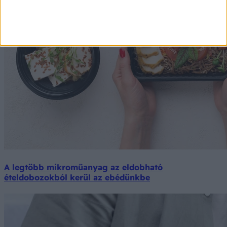
A legtöbb mikroműanyag az eldobható
ételdobozokból kerül az ebédünkbe