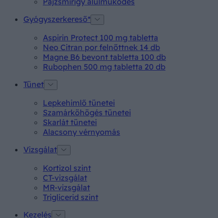
Pajzsmirigy alulműködés
Gyógyszerkereső*
Aspirin Protect 100 mg tabletta
Neo Citran por felnőttnek 14 db
Magne B6 bevont tabletta 100 db
Rubophen 500 mg tabletta 20 db
Tünet
Lepkehimlő tünetei
Szamárköhögés tünetei
Skarlát tünetei
Alacsony vérnyomás
Vizsgálat
Kortizol szint
CT-vizsgálat
MR-vizsgálat
Triglicerid szint
Kezelés