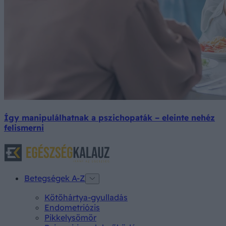
Így manipulálhatnak a pszichopaták – eleinte nehéz
felismerni
Betegségek A-Z
Kötőhártya-gyulladás
Endometriózis
Pikkelysömör