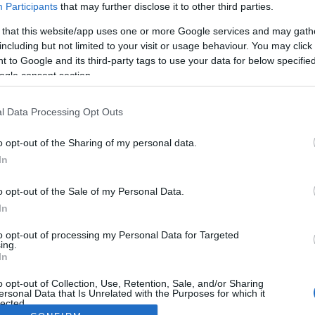
Participants
that may further disclose it to other third parties.
 that this website/app uses one or more Google services and may gath
including but not limited to your visit or usage behaviour. You may click 
 to Google and its third-party tags to use your data for below specifi
ogle consent section.
l Data Processing Opt Outs
o opt-out of the Sharing of my personal data.
In
o opt-out of the Sale of my Personal Data.
In
to opt-out of processing my Personal Data for Targeted
ing.
In
o opt-out of Collection, Use, Retention, Sale, and/or Sharing
ersonal Data that Is Unrelated with the Purposes for which it
lected.