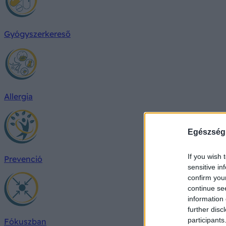
Gyógyszerkereső
Allergia
Egészség
If you wish 
Prevenció
sensitive in
confirm you
continue se
information 
further disc
participants
Fókuszban