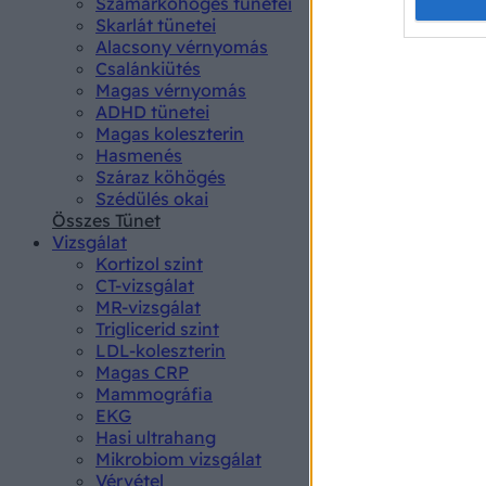
Opted 
Szamárköhögés tünetei
Skarlát tünetei
Alacsony vérnyomás
Google 
Csalánkiütés
Magas vérnyomás
I want t
ADHD tünetei
web or d
Magas koleszterin
Hasmenés
I want t
Száraz köhögés
purpose
Szédülés okai
Összes Tünet
I want 
Vizsgálat
Kortizol szint
I want t
CT-vizsgálat
web or d
MR-vizsgálat
Triglicerid szint
LDL-koleszterin
I want t
Magas CRP
or app.
Mammográfia
EKG
I want t
Hasi ultrahang
Mikrobiom vizsgálat
I want t
Vérvétel