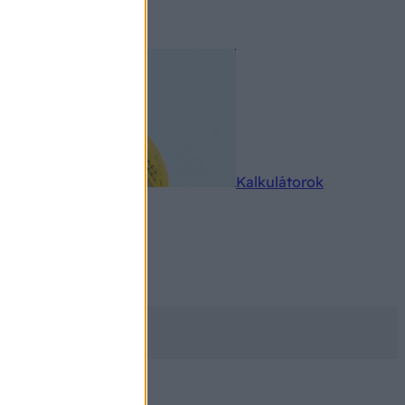
rkereső
Kalkulátorok