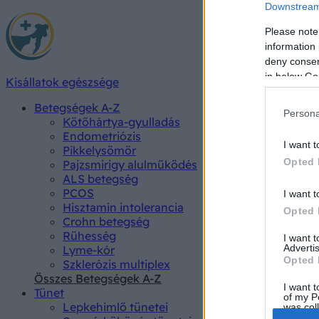
Downstream 
Please note
information 
deny consent
in below Go
Kisállatok egészsége
Betegségek A-Z
Persona
Kötőhártya-gyulladás
Endometriózis
I want t
Pikkelysömör
Opted 
Pajzsmirigy alulműködés
ALS betegség
PCOS
I want t
Hisztamin intolerancia
Opted 
Crohn betegség
Rühesség
I want 
Advertis
Lyme-kór
Opted 
Szklerózis multiplex
Összes Betegségek A-Z
I want t
Tünet
of my P
Lepkehimlő tünetei
was col