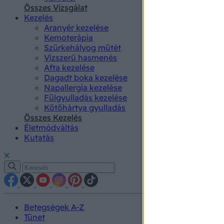
authenti
Összes Vizsgálat
Kezelés
Aranyér kezelése
Kemoterápia
Szürkehályog műtét
Vízszerű hasmenés
Afta kezelése
Dagadt boka kezelése
Napallergia kezelése
Fülgyulladás kezelése
Kötőhártya gyulladás
Összes Kezelés
Életmódváltás
Kutatás
Betegségek A-Z
Tünet