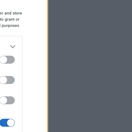
er and store
to grant or
ed purposes