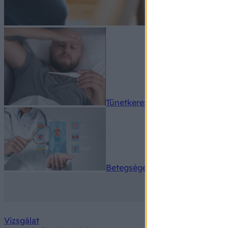
Tünetkereső
Betegségek A-Z
Vizsgálat