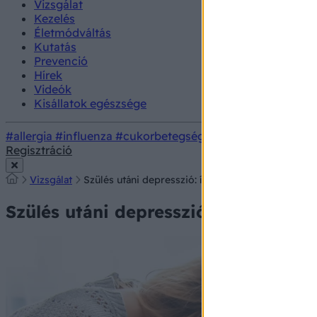
Vizsgálat
Kezelés
Életmódváltás
Kutatás
Prevenció
Hírek
Videók
Kisállatok egészsége
#allergia
#influenza
#cukorbetegség
#orvosmeteorológi
Regisztráció
Vizsgálat
Szülés utáni depresszió: így hat a megugró felel
Szülés utáni depresszió: így hat a 