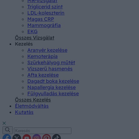
MR-vizsgálat
Triglicerid szint
LDL-koleszterin
Magas CRP
Mammográfia
EKG
Összes Vizsgálat
Kezelés
Aranyér kezelése
Kemoterápia
Szürkehályog műtét
Vízszerű hasmenés
Afta kezelése
Dagadt boka kezelése
Napallergia kezelése
Fülgyulladás kezelése
Összes Kezelés
Életmódváltás
Kutatás