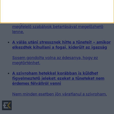
A Bethesda Kórház főigazgatója szerint 14 év
alatt nem kellene elektromos rollert vezetni
A szakemberek szerint a legtöbb baleset megfelelő
felügyelettel, védőfelszereléssel és az életkornak
megfelelő szabályok betartásával megelőzhető
lenne.
A válás utáni stressznek hitte a tüneteit – amikor
elkezdtek kihullani a fogai, kiderült az igazság
Sosem gondolta volna az édesanya, hogy ez
megtörténhet.
A szívroham hetekkel korábban is küldhet
figyelmeztető jeleket: ezeket a tüneteket nem
érdemes félvállról venni
Nem minden esetben jön váratlanul a szívroham.