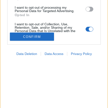
I want to opt-out of processing my
Personal Data for Targeted Advertising.
Opted In
I want to opt-out of Collection, Use,
Retention, Sale, and/or Sharing of my
Personal Data that Is Unrelated with the
Purposes for which it was collected.
CONFIRM
Opted Out
Vizsgálat
Google consents
2025. március 28. 22:04
Data Deletion
Data Access
Privacy Policy
Megosztás
Küldés
Küldés Messengeren
I want to allow Google to enable storage
related to advertising like cookies on web or
device identifiers in apps.
Egészségkalauz
Egészségkalauz
I want to allow my user data to be sent to
Google for online advertising purposes.
I want to allow Google to send me
Akinek a családjában előfordult már hasnyálmirgy
personalized advertising.
daganat, annak kétévente erősen ajánlott eljárnia erre
I want to allow Google to enable storage