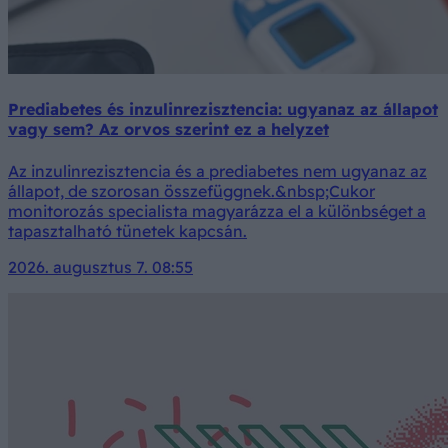
Prediabetes és inzulinrezisztencia: ugyanaz az állapot
vagy sem? Az orvos szerint ez a helyzet
Az inzulinrezisztencia és a prediabetes nem ugyanaz az
állapot, de szorosan összefüggnek.&nbsp;Cukor
monitorozás specialista magyarázza el a különbséget a
tapasztalható tünetek kapcsán.
2026. augusztus 7. 08:55