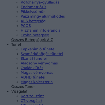
Kötőhártya-gyulladás
Endometriózis
Pikkelysömör
Pajzsmirigy alulműködés
ALS betegség
PCOS
Hisztamin intolerancia
Crohn betegség
Összes Betegségek A-Z
Tünet
Lepkehimlő tünetei
Szamárköhögés tünetei
Skarlát tünetei
Alacsony vérnyomás
Csalánkiütés
Magas vérnyomás
ADHD tünetei
Magas koleszterin
Összes Tünet
Vizsgálat
Kortizol szint
CT-vizsgálat