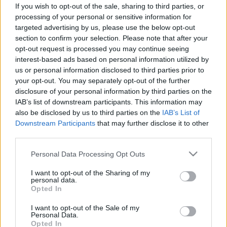
vizsgálatokkal még időben
If you wish to opt-out of the sale, sharing to third parties, or
kiszűrhető a betegség
processing of your personal or sensitive information for
targeted advertising by us, please use the below opt-out
section to confirm your selection. Please note that after your
opt-out request is processed you may continue seeing
interest-based ads based on personal information utilized by
us or personal information disclosed to third parties prior to
your opt-out. You may separately opt-out of the further
disclosure of your personal information by third parties on the
IAB’s list of downstream participants. This information may
also be disclosed by us to third parties on the
IAB’s List of
Downstream Participants
that may further disclose it to other
third parties.
Please note that this website/app uses one or more Google
Personal Data Processing Opt Outs
services and may gather and store information including but
not limited to your visit or usage behaviour. You may click to
I want to opt-out of the Sharing of my
personal data.
grant or deny consent to Google and its third-party tags to
Opted In
use your data for below specified purposes in below Google
consent section.
I want to opt-out of the Sale of my
Personal Data.
Opted In