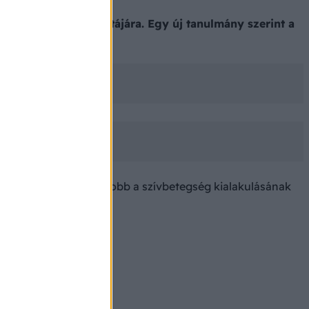
ek kockázatainak listájára. Egy új tanulmány szerint a
sának kockázata.
n 67 százalékkal nagyobb a szívbetegség kialakulásának