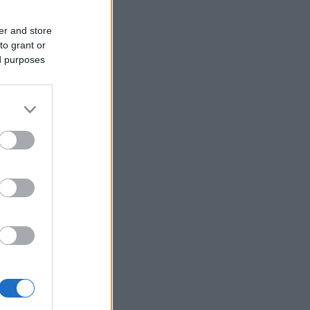
er and store
to grant or
ed purposes