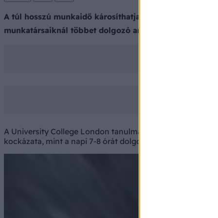
A túl hosszú munkaidő károsíthatja a szívet! Itt az id
munkatársaiknál többet dolgozó angol irodai dolgozó
A University College London tanulmányából az derül ki, h
kockázata, mint a napi 7-8 órát dolgozókban.