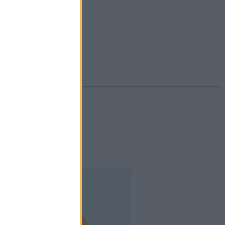
#ekcéma
#herpesz