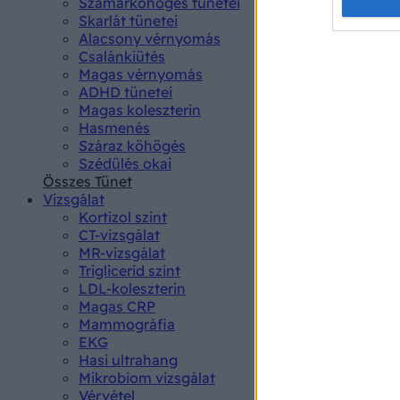
Opted 
Szamárköhögés tünetei
Skarlát tünetei
Alacsony vérnyomás
Google 
Csalánkiütés
Magas vérnyomás
I want t
ADHD tünetei
web or d
Magas koleszterin
Hasmenés
I want t
Száraz köhögés
purpose
Szédülés okai
Összes Tünet
I want 
Vizsgálat
Kortizol szint
I want t
CT-vizsgálat
web or d
MR-vizsgálat
Triglicerid szint
LDL-koleszterin
I want t
Magas CRP
or app.
Mammográfia
EKG
I want t
Hasi ultrahang
Mikrobiom vizsgálat
I want t
Vérvétel