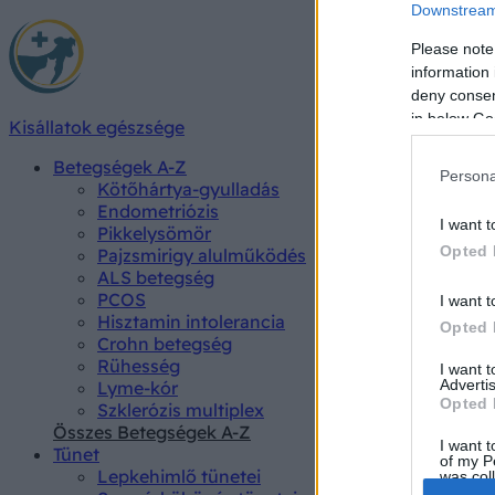
Downstream 
Please note
information 
deny consent
in below Go
Kisállatok egészsége
Betegségek A-Z
Persona
Kötőhártya-gyulladás
Endometriózis
I want t
Pikkelysömör
Opted 
Pajzsmirigy alulműködés
ALS betegség
PCOS
I want t
Hisztamin intolerancia
Opted 
Crohn betegség
Rühesség
I want 
Advertis
Lyme-kór
Opted 
Szklerózis multiplex
Összes Betegségek A-Z
I want t
Tünet
of my P
Lepkehimlő tünetei
was col