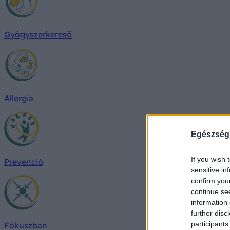
Gyógyszerkereső
Allergia
Egészség
If you wish 
Prevenció
sensitive in
confirm you
continue se
information 
further disc
participants
Fókuszban