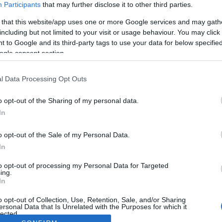
Participants
that may further disclose it to other third parties.
 that this website/app uses one or more Google services and may gath
including but not limited to your visit or usage behaviour. You may click 
 to Google and its third-party tags to use your data for below specifi
ogle consent section.
l Data Processing Opt Outs
o opt-out of the Sharing of my personal data.
In
o opt-out of the Sale of my Personal Data.
In
to opt-out of processing my Personal Data for Targeted
ing.
In
o opt-out of Collection, Use, Retention, Sale, and/or Sharing
ersonal Data that Is Unrelated with the Purposes for which it
lected.