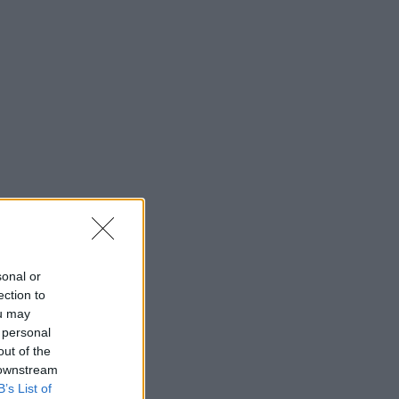
sonal or
ection to
ou may
 personal
out of the
 downstream
B’s List of