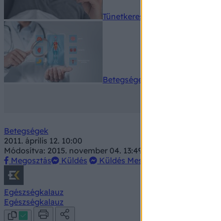
Tünetkereső
Betegségek A-Z
Betegségek
2011. április 12. 10:00
Módosítva: 2015. november 04. 13:49
Megosztás
Küldés
Küldés Messengeren
Egészségkalauz
Egészségkalauz