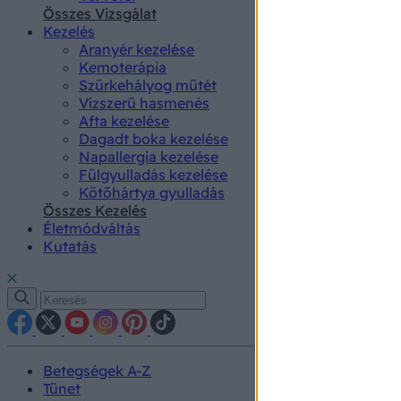
authenti
Összes Vizsgálat
Kezelés
Aranyér kezelése
Kemoterápia
Szürkehályog műtét
Vízszerű hasmenés
Afta kezelése
Dagadt boka kezelése
Napallergia kezelése
Fülgyulladás kezelése
Kötőhártya gyulladás
Összes Kezelés
Életmódváltás
Kutatás
Betegségek A-Z
Tünet