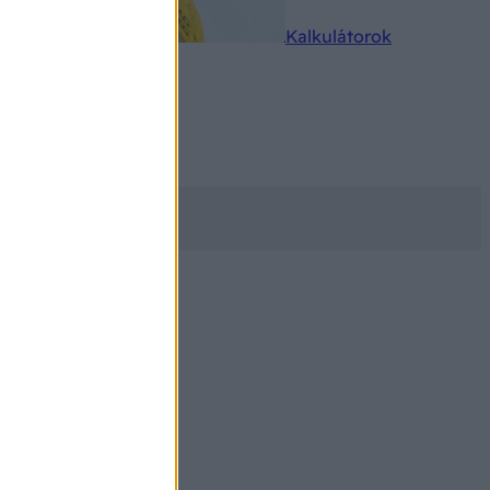
rkereső
Kalkulátorok