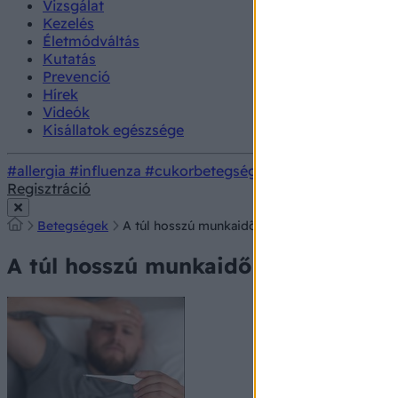
Vizsgálat
Kezelés
Életmódváltás
Kutatás
Prevenció
Hírek
Videók
Kisállatok egészsége
#allergia
#influenza
#cukorbetegség
#orvosmeteorológi
Regisztráció
Betegségek
A túl hosszú munkaidő - károsíthatja a szívet!
A túl hosszú munkaidő - károsíthatja