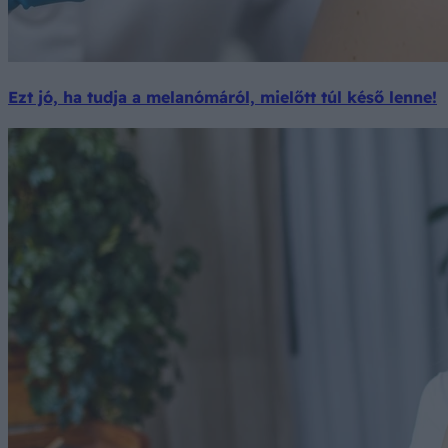
Ezt jó, ha tudja a melanómáról, mielőtt túl késő lenne!