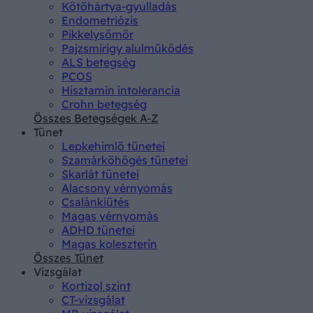
Kötőhártya-gyulladás
Endometriózis
Pikkelysömör
Pajzsmirigy alulműködés
ALS betegség
PCOS
Hisztamin intolerancia
Crohn betegség
Összes Betegségek A-Z
Tünet
Lepkehimlő tünetei
Szamárköhögés tünetei
Skarlát tünetei
Alacsony vérnyomás
Csalánkiütés
Magas vérnyomás
ADHD tünetei
Magas koleszterin
Összes Tünet
Vizsgálat
Kortizol szint
CT-vizsgálat