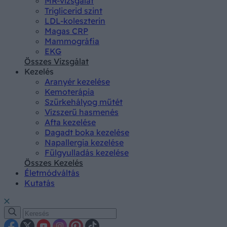
MR-vizsgálat
Triglicerid szint
LDL-koleszterin
Magas CRP
Mammográfia
EKG
Összes Vizsgálat
Kezelés
Aranyér kezelése
Kemoterápia
Szürkehályog műtét
Vízszerű hasmenés
Afta kezelése
Dagadt boka kezelése
Napallergia kezelése
Fülgyulladás kezelése
Összes Kezelés
Életmódváltás
Kutatás