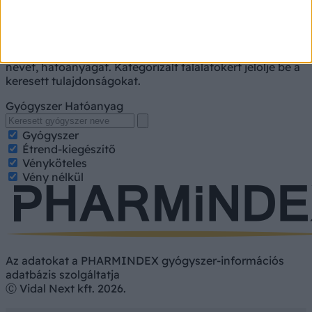
A kereséshez írja be a gyógyszer, gyógykészítmény
nevét, hatóanyagát. Kategorizált találatokért jelölje be a
keresett tulajdonságokat.
Gyógyszer
Hatóanyag
Gyógyszer
Étrend-kiegészítő
Vényköteles
Vény nélkül
Az adatokat a PHARMINDEX gyógyszer-információs
adatbázis szolgáltatja
Ⓒ Vidal Next kft. 2026.