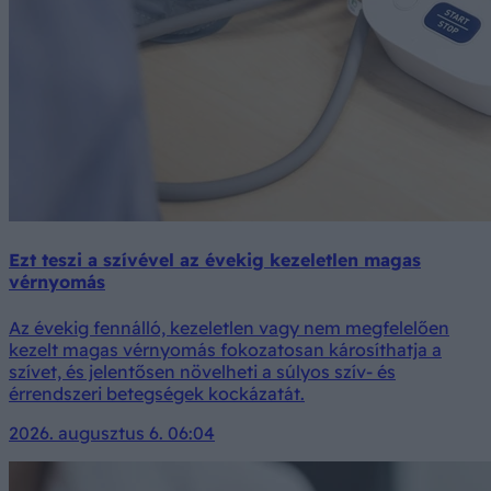
Ezt teszi a szívével az évekig kezeletlen magas
vérnyomás
Az évekig fennálló, kezeletlen vagy nem megfelelően
kezelt magas vérnyomás fokozatosan károsíthatja a
szívet, és jelentősen növelheti a súlyos szív- és
érrendszeri betegségek kockázatát.
2026. augusztus 6. 06:04