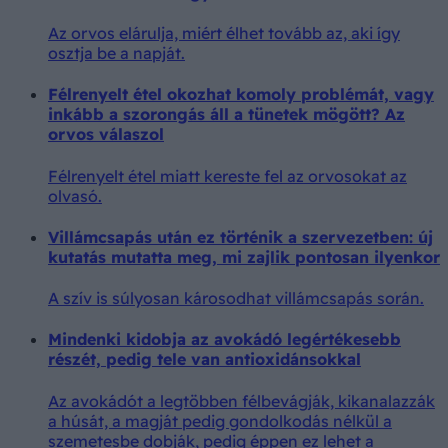
Az orvos elárulja, miért élhet tovább az, aki így
osztja be a napját.
Félrenyelt étel okozhat komoly problémát, vagy
inkább a szorongás áll a tünetek mögött? Az
orvos válaszol
Félrenyelt étel miatt kereste fel az orvosokat az
olvasó.
Villámcsapás után ez történik a szervezetben: új
kutatás mutatta meg, mi zajlik pontosan ilyenkor
A szív is súlyosan károsodhat villámcsapás során.
Mindenki kidobja az avokádó legértékesebb
részét, pedig tele van antioxidánsokkal
Az avokádót a legtöbben félbevágják, kikanalazzák
a húsát, a magját pedig gondolkodás nélkül a
szemetesbe dobják, pedig éppen ez lehet a