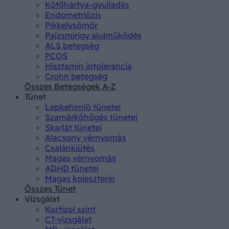
Kötőhártya-gyulladás
Endometriózis
Pikkelysömör
Pajzsmirigy alulműködés
ALS betegség
PCOS
Hisztamin intolerancia
Crohn betegség
Összes Betegségek A-Z
Tünet
Lepkehimlő tünetei
Szamárköhögés tünetei
Skarlát tünetei
Alacsony vérnyomás
Csalánkiütés
Magas vérnyomás
ADHD tünetei
Magas koleszterin
Összes Tünet
Vizsgálat
Kortizol szint
CT-vizsgálat