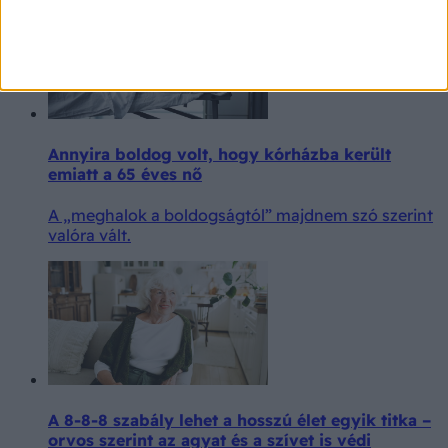
Annyira boldog volt, hogy kórházba került
emiatt a 65 éves nő
A „meghalok a boldogságtól” majdnem szó szerint
valóra vált.
A 8-8-8 szabály lehet a hosszú élet egyik titka –
orvos szerint az agyat és a szívet is védi