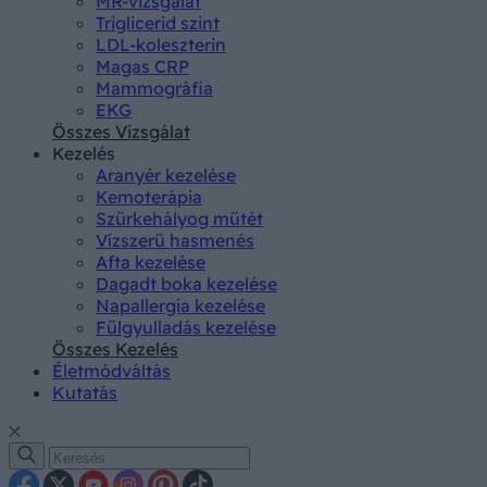
MR-vizsgálat
Triglicerid szint
LDL-koleszterin
Magas CRP
Mammográfia
EKG
Összes Vizsgálat
Kezelés
Aranyér kezelése
Kemoterápia
Szürkehályog műtét
Vízszerű hasmenés
Afta kezelése
Dagadt boka kezelése
Napallergia kezelése
Fülgyulladás kezelése
Összes Kezelés
Életmódváltás
Kutatás