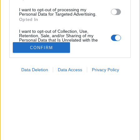
I want to opt-out of processing my
Personal Data for Targeted Advertising.
Opted In
I want to opt-out of Collection, Use,
Retention, Sale, and/or Sharing of my
Personal Data that Is Unrelated with the
Purposes for which it was collected.
CONFIRM
Opted Out
Betegségek
2024. december 21. 22:04
Google consents
Megosztás
Küldés
Küldés Messengeren
Data Deletion
Data Access
Privacy Policy
I want to allow Google to enable storage
related to advertising like cookies on web or
Egészségkalauz
device identifiers in apps.
Egészségkalauz
I want to allow my user data to be sent to
Google for online advertising purposes.
Rémálmokban, bármilyen ijesztőek is, sokunknak van
I want to allow Google to send me
része. Melyik szimbólum, mit jelent?
personalized advertising.
I want to allow Google to enable storage