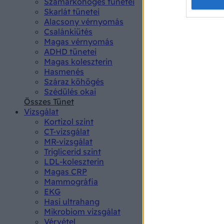
Opted 
Szamárköhögés tünetei
Skarlát tünetei
Alacsony vérnyomás
Google 
Csalánkiütés
Magas vérnyomás
I want t
ADHD tünetei
web or d
Magas koleszterin
Hasmenés
I want t
Száraz köhögés
purpose
Szédülés okai
Összes Tünet
I want 
Vizsgálat
Kortizol szint
I want t
CT-vizsgálat
web or d
MR-vizsgálat
Triglicerid szint
LDL-koleszterin
I want t
Magas CRP
or app.
Mammográfia
EKG
I want t
Hasi ultrahang
Mikrobiom vizsgálat
I want t
Vérvétel