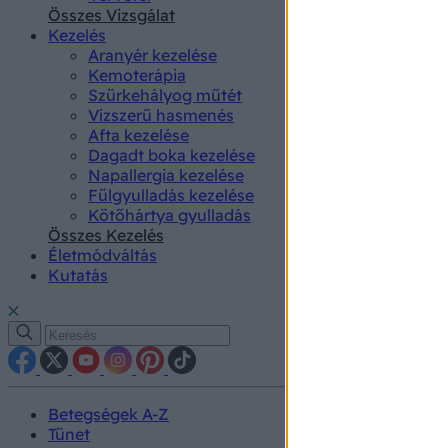
authenti
Összes Vizsgálat
Kezelés
Aranyér kezelése
Kemoterápia
Szürkehályog műtét
Vízszerű hasmenés
Afta kezelése
Dagadt boka kezelése
Napallergia kezelése
Fülgyulladás kezelése
Kötőhártya gyulladás
Összes Kezelés
Életmódváltás
Kutatás
Betegségek A-Z
Tünet