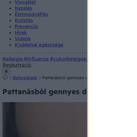
Vizsgálat
Kezelés
Életmódváltás
Kutatás
Prevenció
Hírek
Videók
Kisállatok egészsége
#allergia
#influenza
#cukorbetegség
#orvosmeteorológi
Regisztráció
Betegségek
Pattanásból gennyes duzzanat lett! Ezért ne ny
Pattanásból gennyes duzzanat lett! 