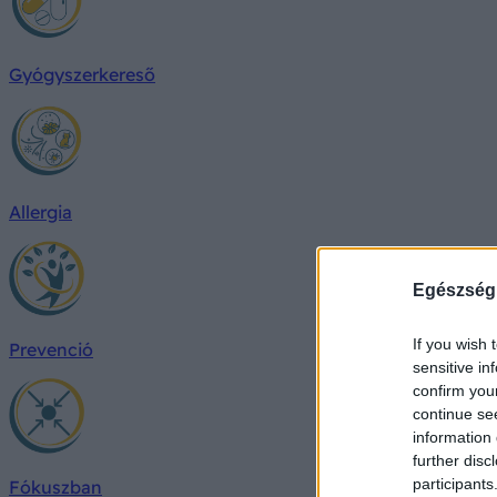
Gyógyszerkereső
Allergia
Egészség
If you wish 
Prevenció
sensitive in
confirm you
continue se
information 
further disc
participants
Fókuszban