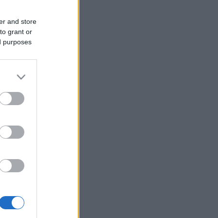
er and store
to grant or
ed purposes