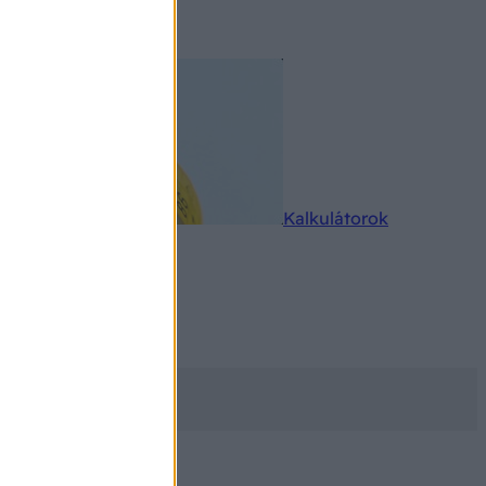
rkereső
Kalkulátorok