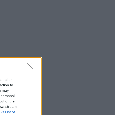
sonal or
ection to
ou may
 personal
out of the
 downstream
B’s List of