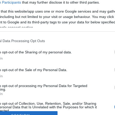
Participants
that may further disclose it to other third parties.
 that this website/app uses one or more Google services and may gath
including but not limited to your visit or usage behaviour. You may click 
 to Google and its third-party tags to use your data for below specifi
ogle consent section.
l Data Processing Opt Outs
o opt-out of the Sharing of my personal data.
In
o opt-out of the Sale of my Personal Data.
In
to opt-out of processing my Personal Data for Targeted
ing.
In
o opt-out of Collection, Use, Retention, Sale, and/or Sharing
ersonal Data that Is Unrelated with the Purposes for which it
lected.