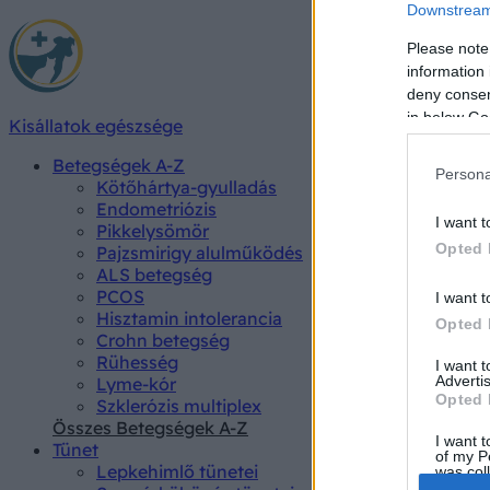
Downstream 
Please note
information 
deny consent
in below Go
Kisállatok egészsége
Betegségek A-Z
Persona
Kötőhártya-gyulladás
Endometriózis
I want t
Pikkelysömör
Opted 
Pajzsmirigy alulműködés
ALS betegség
PCOS
I want t
Hisztamin intolerancia
Opted 
Crohn betegség
Rühesség
I want 
Advertis
Lyme-kór
Opted 
Szklerózis multiplex
Összes Betegségek A-Z
I want t
Tünet
of my P
Lepkehimlő tünetei
was col