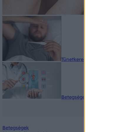
Tünetkereső
Betegségek A-Z
Betegségek