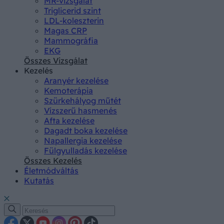
MR-vizsgálat
Triglicerid szint
LDL-koleszterin
Magas CRP
Mammográfia
EKG
Összes Vizsgálat
Kezelés
Aranyér kezelése
Kemoterápia
Szürkehályog műtét
Vízszerű hasmenés
Afta kezelése
Dagadt boka kezelése
Napallergia kezelése
Fülgyulladás kezelése
Összes Kezelés
Életmódváltás
Kutatás