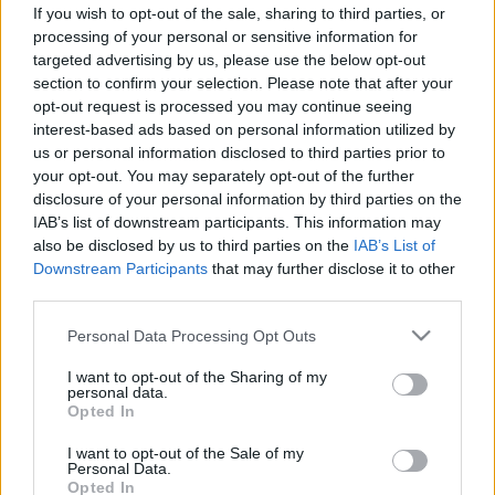
If you wish to opt-out of the sale, sharing to third parties, or
Bőrgomba
processing of your personal or sensitive information for
targeted advertising by us, please use the below opt-out
section to confirm your selection. Please note that after your
Bőrgomba: tünet vizsgálat kezelés
opt-out request is processed you may continue seeing
interest-based ads based on personal information utilized by
- minden hasznos tudnivaló a
us or personal information disclosed to third parties prior to
bőrgombáról
your opt-out. You may separately opt-out of the further
disclosure of your personal information by third parties on the
IAB’s list of downstream participants. This information may
A köröm- és bőrgombásodás önmagától nem
also be disclosed by us to third parties on the
IAB’s List of
gyógyul meg, idővel a fertőzés nagyobb
Downstream Participants
that may further disclose it to other
felületekre, sőt más testrészekre is átterjedhet,
third parties.
és komoly szövődmények forrása lehet.
Please note that this website/app uses one or more Google
Personal Data Processing Opt Outs
services and may gather and store information including but
A gombás bőrbetegségek napjainkban gyakran
not limited to your visit or usage behaviour. You may click to
I want to opt-out of the Sharing of my
personal data.
grant or deny consent to Google and its third-party tags to
előforduló, fertőzés okozta kórképek, amelyek a
Opted In
use your data for below specified purposes in below Google
felületes bőrfertőzésektől a súlyos mélyszöveti
consent section.
I want to opt-out of the Sale of my
betegségekig terjedhetnek. Okozói az emberi
Personal Data.
Opted In