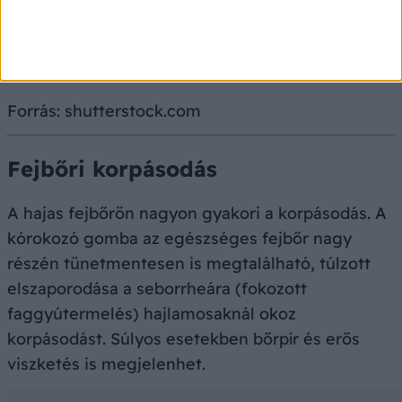
bőrelváltozások, nyáron pedig, ha a bőr lebarnul,
a gombával fertőzött bőrfelszín kifakul, fehér
lesz.
Forrás: shutterstock.com
Fejbőri korpásodás
A hajas fejbőrön nagyon gyakori a korpásodás. A
kórokozó gomba az egészséges fejbőr nagy
részén tünetmentesen is megtalálható, túlzott
elszaporodása a seborrheára (fokozott
faggyútermelés) hajlamosaknál okoz
korpásodást. Súlyos esetekben bőrpír és erős
viszketés is megjelenhet.