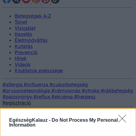
Betegségek A-Z
Tünet
Vizsgálat
Kezelés
Életmódváltás
Kutatás
Prevenció
Hírek
Videók
Kisállatok egészsége
#allergia
#influenza
#cukorbetegség
#orvosmeteorológia
#vérnyomás
#stroke
#rákbetegség
#pajzsmirigy
#reflux
#ekcéma
#herpesz
Regisztráció
EgészségKalauz -
Do Not Process My Personal
Information
Betegségek
Bőrgomba