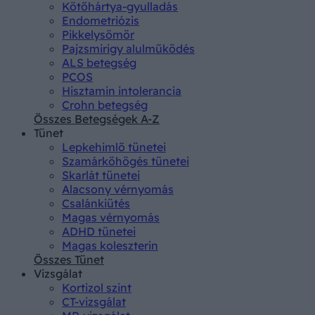
Kötőhártya-gyulladás
Endometriózis
Pikkelysömör
Pajzsmirigy alulműködés
ALS betegség
PCOS
Hisztamin intolerancia
Crohn betegség
Összes Betegségek A-Z
Tünet
Lepkehimlő tünetei
Szamárköhögés tünetei
Skarlát tünetei
Alacsony vérnyomás
Csalánkiütés
Magas vérnyomás
ADHD tünetei
Magas koleszterin
Összes Tünet
Vizsgálat
Kortizol szint
CT-vizsgálat