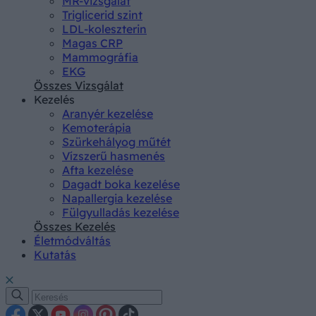
MR-vizsgálat
Triglicerid szint
LDL-koleszterin
Magas CRP
Mammográfia
EKG
Összes Vizsgálat
Kezelés
Aranyér kezelése
Kemoterápia
Szürkehályog műtét
Vízszerű hasmenés
Afta kezelése
Dagadt boka kezelése
Napallergia kezelése
Fülgyulladás kezelése
Összes Kezelés
Életmódváltás
Kutatás