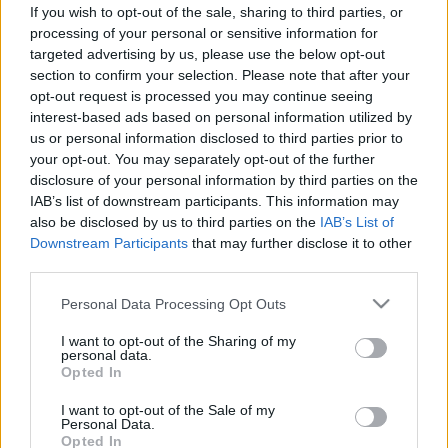
hónapja van vissza" - Szilvi 37
If you wish to opt-out of the sale, sharing to third parties, or
processing of your personal or sensitive information for
évesen lett özvegy, 3 kicsi
targeted advertising by us, please use the below opt-out
gyerekkel
section to confirm your selection. Please note that after your
opt-out request is processed you may continue seeing
interest-based ads based on personal information utilized by
us or personal information disclosed to third parties prior to
your opt-out. You may separately opt-out of the further
disclosure of your personal information by third parties on the
IAB’s list of downstream participants. This information may
also be disclosed by us to third parties on the
IAB’s List of
Downstream Participants
that may further disclose it to other
third parties.
Please note that this website/app uses one or more Google
Personal Data Processing Opt Outs
services and may gather and store information including but
not limited to your visit or usage behaviour. You may click to
I want to opt-out of the Sharing of my
personal data.
grant or deny consent to Google and its third-party tags to
Opted In
use your data for below specified purposes in below Google
consent section.
I want to opt-out of the Sale of my
Personal Data.
Opted In