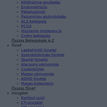
Kötőhártya-gyulladás
Endometriózis
Pikkelysömör
Pajzsmirigy alulműködés
ALS betegség
PCOS
Hisztamin intolerancia
Crohn betegség
Összes Betegségek A-Z
Tünet
Lepkehimlő tünetei
Szamárköhögés tünetei
Skarlát tünetei
Alacsony vérnyomás
Csalánkiütés
Magas vérnyomás
ADHD tünetei
Magas koleszterin
Összes Tünet
Vizsgálat
Kortizol szint
CT-vizsgálat