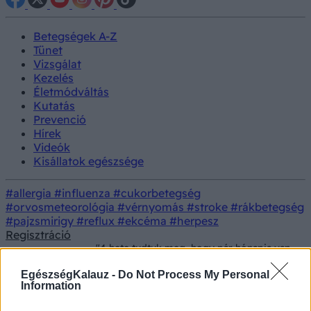
Betegségek A-Z
Tünet
Vizsgálat
Kezelés
Életmódváltás
Kutatás
Prevenció
Hírek
Videók
Kisállatok egészsége
#allergia
#influenza
#cukorbetegség
#orvosmeteorológia
#vérnyomás
#stroke
#rákbetegség
#pajzsmirigy
#reflux
#ekcéma
#herpesz
Regisztráció
"4 hete tudtuk meg, hogy pár hónapja van
Betegségek
vissza" - Szilvi 37 évesen lett özvegy, 3
kicsi gyerekkel
EgészségKalauz -
Do Not Process My Personal
Information
"4 hete tudtuk meg, hogy pár