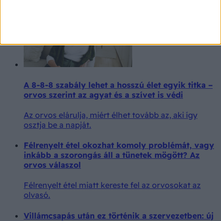
A 8-8-8 szabály lehet a hosszú élet egyik titka –
orvos szerint az agyat és a szívet is védi
Az orvos elárulja, miért élhet tovább az, aki így
osztja be a napját.
Félrenyelt étel okozhat komoly problémát, vagy
inkább a szorongás áll a tünetek mögött? Az
orvos válaszol
Félrenyelt étel miatt kereste fel az orvosokat az
olvasó.
Villámcsapás után ez történik a szervezetben: új