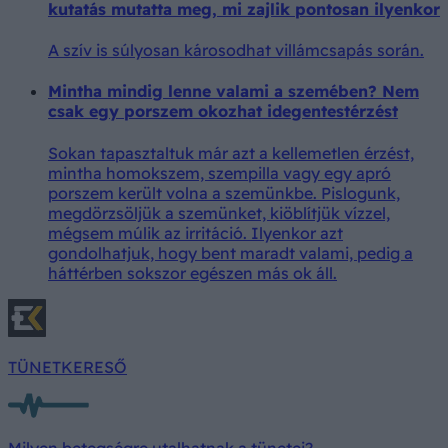
kutatás mutatta meg, mi zajlik pontosan ilyenkor
A szív is súlyosan károsodhat villámcsapás során.
Mintha mindig lenne valami a szemében? Nem
csak egy porszem okozhat idegentestérzést
Sokan tapasztaltuk már azt a kellemetlen érzést,
mintha homokszem, szempilla vagy egy apró
porszem került volna a szemünkbe. Pislogunk,
megdörzsöljük a szemünket, kiöblítjük vízzel,
mégsem múlik az irritáció. Ilyenkor azt
gondolhatjuk, hogy bent maradt valami, pedig a
háttérben sokszor egészen más ok áll.
TÜNETKERESŐ
Milyen betegségre utalhatnak a tünetei?