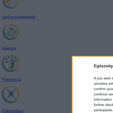
Gyógyszerkereső
Allergia
Egészség
If you wish 
Prevenció
sensitive in
confirm you
continue se
information 
further disc
participants
Fókuszban