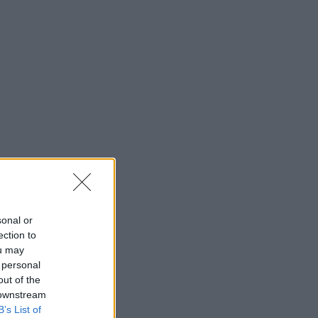
sonal or
ection to
ou may
 personal
out of the
 downstream
B’s List of