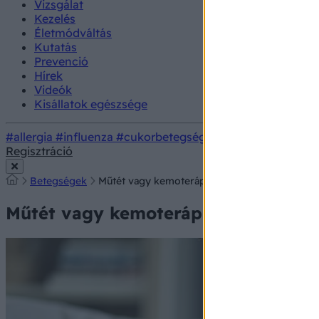
Vizsgálat
Kezelés
Életmódváltás
Kutatás
Prevenció
Hírek
Videók
Kisállatok egészsége
#allergia
#influenza
#cukorbetegség
#orvosmeteorológi
Regisztráció
Betegségek
Műtét vagy kemoterápia - tudja meg, melyikr
Műtét vagy kemoterápia - tudja me