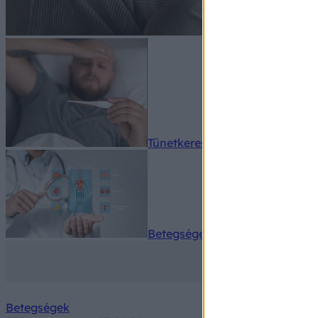
Tünetkereső
Betegségek A-Z
Betegségek