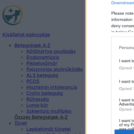
Downstream 
Please note
information 
deny consent
in below Go
Kisállatok egészsége
Betegségek A-Z
Persona
Kötőhártya-gyulladás
Endometriózis
I want t
Pikkelysömör
Opted 
Pajzsmirigy alulműködés
ALS betegség
PCOS
I want t
Hisztamin intolerancia
Opted 
Crohn betegség
Rühesség
I want 
Advertis
Lyme-kór
Opted 
Szklerózis multiplex
Összes Betegségek A-Z
I want t
Tünet
of my P
Lepkehimlő tünetei
was col