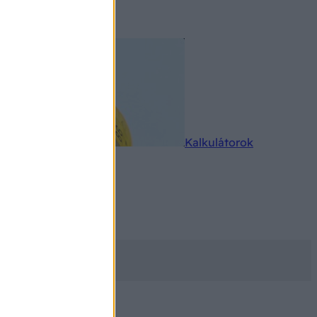
rkereső
Kalkulátorok