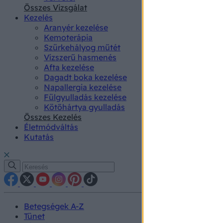
authenti
Összes Vizsgálat
Kezelés
Aranyér kezelése
Kemoterápia
Szürkehályog műtét
Vízszerű hasmenés
Afta kezelése
Dagadt boka kezelése
Napallergia kezelése
Fülgyulladás kezelése
Kötőhártya gyulladás
Összes Kezelés
Életmódváltás
Kutatás
Betegségek A-Z
Tünet