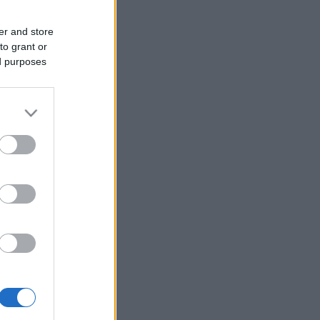
er and store
to grant or
ed purposes