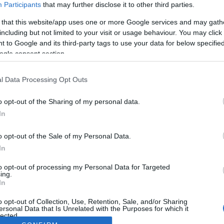
Participants
that may further disclose it to other third parties.
 that this website/app uses one or more Google services and may gath
including but not limited to your visit or usage behaviour. You may click 
 to Google and its third-party tags to use your data for below specifi
ogle consent section.
l Data Processing Opt Outs
o opt-out of the Sharing of my personal data.
In
o opt-out of the Sale of my Personal Data.
In
to opt-out of processing my Personal Data for Targeted
ing.
In
o opt-out of Collection, Use, Retention, Sale, and/or Sharing
ersonal Data that Is Unrelated with the Purposes for which it
lected.