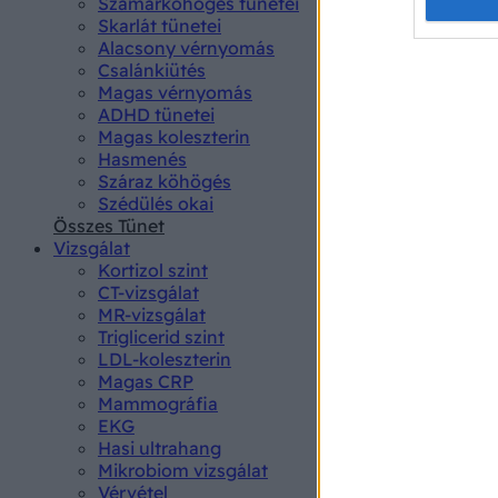
Opted 
Szamárköhögés tünetei
Skarlát tünetei
Alacsony vérnyomás
Google 
Csalánkiütés
Magas vérnyomás
I want t
ADHD tünetei
web or d
Magas koleszterin
Hasmenés
I want t
Száraz köhögés
purpose
Szédülés okai
Összes Tünet
I want 
Vizsgálat
Kortizol szint
I want t
CT-vizsgálat
web or d
MR-vizsgálat
Triglicerid szint
LDL-koleszterin
I want t
Magas CRP
or app.
Mammográfia
EKG
I want t
Hasi ultrahang
Mikrobiom vizsgálat
I want t
Vérvétel