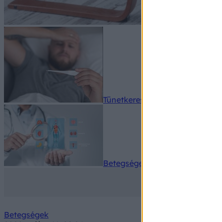
Tünetkereső
Betegségek A-Z
Betegségek