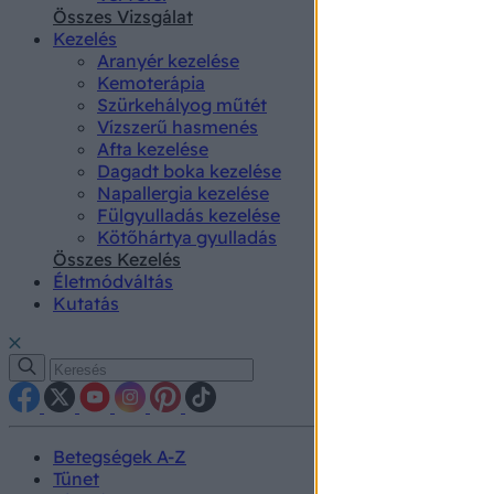
authenti
Összes Vizsgálat
Kezelés
Aranyér kezelése
Kemoterápia
Szürkehályog műtét
Vízszerű hasmenés
Afta kezelése
Dagadt boka kezelése
Napallergia kezelése
Fülgyulladás kezelése
Kötőhártya gyulladás
Összes Kezelés
Életmódváltás
Kutatás
Betegségek A-Z
Tünet