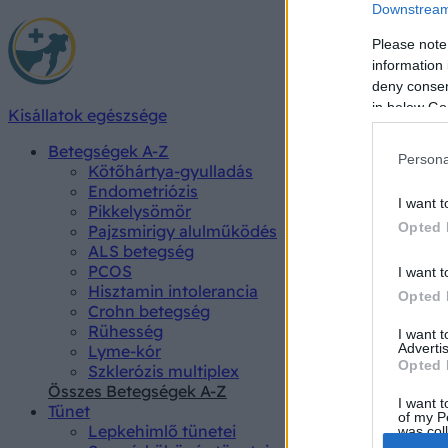
Downstream 
Please note
information 
deny consent
in below Go
Kisállatok egészsége
Betegségek A-Z
Persona
Kötőhártya-gyulladás
Endometriózis
I want t
Pikkelysömör
Opted 
Pajzsmirigy alulműködés
ALS betegség
PCOS
I want t
Hisztamin intolerancia
Opted 
Crohn betegség
Rühesség
I want 
Advertis
Lyme-kór
Opted 
Szklerózis multiplex
Összes Betegségek A-Z
I want t
Tünet
of my P
Lepkehimlő tünetei
was col