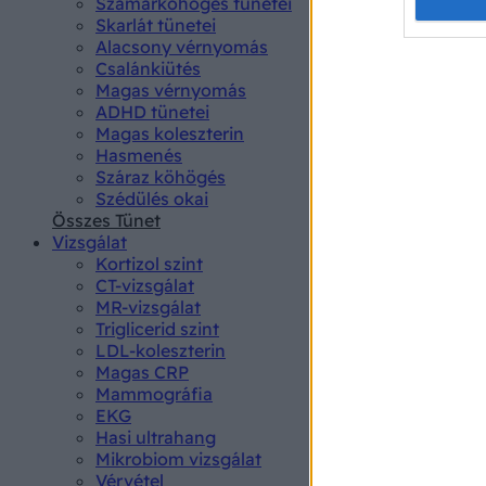
Opted 
Szamárköhögés tünetei
Skarlát tünetei
Alacsony vérnyomás
Google 
Csalánkiütés
Magas vérnyomás
I want t
ADHD tünetei
web or d
Magas koleszterin
Hasmenés
I want t
Száraz köhögés
purpose
Szédülés okai
Összes Tünet
I want 
Vizsgálat
Kortizol szint
I want t
CT-vizsgálat
web or d
MR-vizsgálat
Triglicerid szint
LDL-koleszterin
I want t
Magas CRP
or app.
Mammográfia
EKG
I want t
Hasi ultrahang
Mikrobiom vizsgálat
I want t
Vérvétel