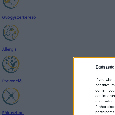
Gyógyszerkereső
Allergia
Egészség
If you wish 
Prevenció
sensitive in
confirm you
continue se
information 
further disc
participants
Fókuszban