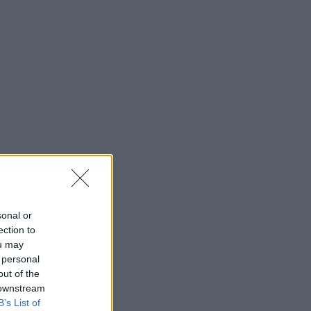
sonal or
ection to
ou may
 personal
out of the
 downstream
B’s List of