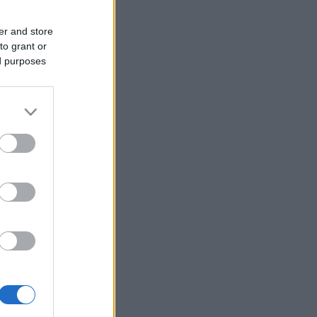
er and store
to grant or
ed purposes