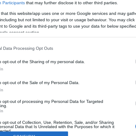
Participants
that may further disclose it to other third parties.
 that this website/app uses one or more Google services and may gath
including but not limited to your visit or usage behaviour. You may click 
 to Google and its third-party tags to use your data for below specifi
ogle consent section.
l Data Processing Opt Outs
o opt-out of the Sharing of my personal data.
In
o opt-out of the Sale of my Personal Data.
In
to opt-out of processing my Personal Data for Targeted
ing.
In
o opt-out of Collection, Use, Retention, Sale, and/or Sharing
ersonal Data that Is Unrelated with the Purposes for which it
lected.