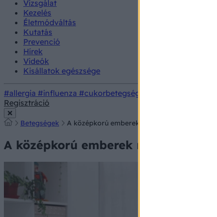
Vizsgálat
Kezelés
Életmódváltás
Kutatás
Prevenció
Hírek
Videók
Kisállatok egészsége
#allergia
#influenza
#cukorbetegség
#orvosmeteorológi
Regisztráció
Betegségek
A középkorú emberek magánya semmihez sem
A középkorú emberek magánya sem