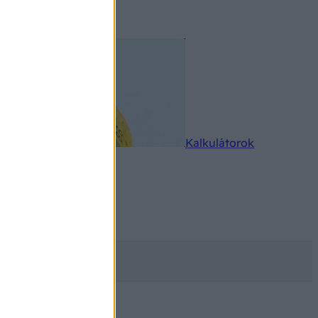
rkereső
Kalkulátorok