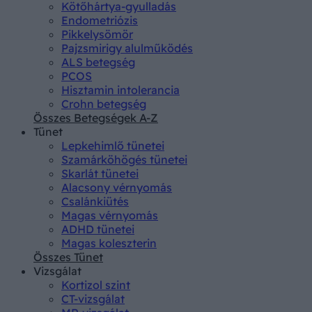
Kötőhártya-gyulladás
Endometriózis
Pikkelysömör
Pajzsmirigy alulműködés
ALS betegség
PCOS
Hisztamin intolerancia
Crohn betegség
Összes Betegségek A-Z
Tünet
Lepkehimlő tünetei
Szamárköhögés tünetei
Skarlát tünetei
Alacsony vérnyomás
Csalánkiütés
Magas vérnyomás
ADHD tünetei
Magas koleszterin
Összes Tünet
Vizsgálat
Kortizol szint
CT-vizsgálat