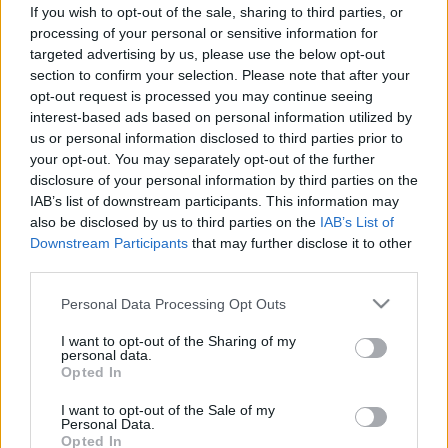
If you wish to opt-out of the sale, sharing to third parties, or
Disszociatív zavarok
processing of your personal or sensitive information for
targeted advertising by us, please use the below opt-out
section to confirm your selection. Please note that after your
Disszociatív zavarok tünetei,
opt-out request is processed you may continue seeing
interest-based ads based on personal information utilized by
vizsgálata és kezelése
us or personal information disclosed to third parties prior to
your opt-out. You may separately opt-out of the further
A disszociatív zavar egy mentális egészségi
disclosure of your personal information by third parties on the
IAB’s list of downstream participants. This information may
állapot, melynek lényege a tudatosság, a
also be disclosed by us to third parties on the
IAB’s List of
memória, az identitás és a környezet
Downstream Participants
that may further disclose it to other
érzékelésének megzavarodása vagy
third parties.
disszociációja.
Please note that this website/app uses one or more Google
Personal Data Processing Opt Outs
services and may gather and store information including but
Az emlékezet olyan zavarai, amelyek a valóságtól
not limited to your visit or usage behaviour. You may click to
I want to opt-out of the Sharing of my
personal data.
való menekülés akaratlan, és sokszor
grant or deny consent to Google and its third-party tags to
Opted In
use your data for below specified purposes in below Google
egészségtelen útjait választják. A disszociatív
consent section.
I want to opt-out of the Sale of my
zavarban szenvedő egyén „szétkapcsol”, a
Personal Data.
Opted In