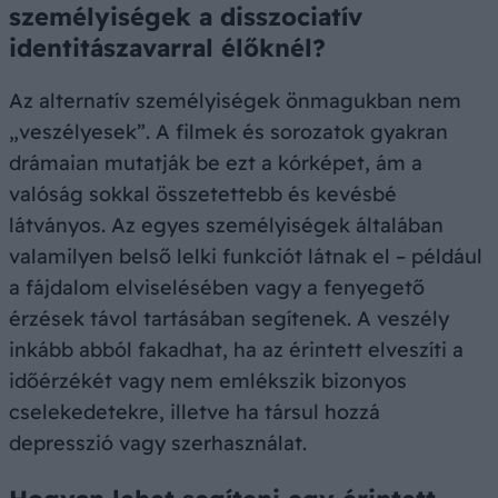
személyiségek a disszociatív
identitászavarral élőknél?
Az alternatív személyiségek önmagukban nem
„veszélyesek”. A filmek és sorozatok gyakran
drámaian mutatják be ezt a kórképet, ám a
valóság sokkal összetettebb és kevésbé
látványos. Az egyes személyiségek általában
valamilyen belső lelki funkciót látnak el – például
a fájdalom elviselésében vagy a fenyegető
érzések távol tartásában segítenek. A veszély
inkább abból fakadhat, ha az érintett elveszíti a
időérzékét vagy nem emlékszik bizonyos
cselekedetekre, illetve ha társul hozzá
depresszió vagy szerhasználat.