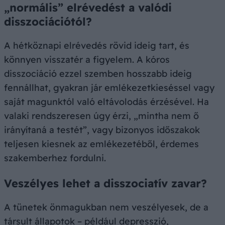
„normális” elrévedést a valódi
disszociációtól?
A hétköznapi elrévedés rövid ideig tart, és
könnyen visszatér a figyelem. A kóros
disszociáció ezzel szemben hosszabb ideig
fennállhat, gyakran jár emlékezetkieséssel vagy
saját magunktól való eltávolodás érzésével. Ha
valaki rendszeresen úgy érzi, „mintha nem ő
irányítaná a testét”, vagy bizonyos időszakok
teljesen kiesnek az emlékezetéből, érdemes
szakemberhez fordulni.
Veszélyes lehet a disszociatív zavar?
A tünetek önmagukban nem veszélyesek, de a
társult állapotok – például depresszió,