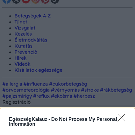
Betegségek A-Z
Tünet
Vizsgálat
Kezelés
Életmódváltás
Kutatás
Prevenció
Hírek
Videók
Kisállatok egészsége
#allergia
#influenza
#cukorbetegség
#orvosmeteorológia
#vérnyomás
#stroke
#rákbetegség
#pajzsmirigy
#reflux
#ekcéma
#herpesz
Regisztráció
EgészségKalauz -
Do Not Process My Personal
Information
Betegségek
Disszociatív zavarok