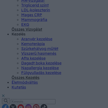
MR-vizsgálat
Triglicerid szint
LDL-koleszterin
Magas CRP
Mammográfia
EKG
Összes Vizsgálat
Kezelés
Aranyér kezelése
Kemoterápia
Szürkehályog műtét
Vízszerű hasmenés
Afta kezelése
Dagadt boka kezelése
Napallergia kezelése
Fülgyulladás kezelése
Összes Kezelés
Életmódváltás
Kutatás