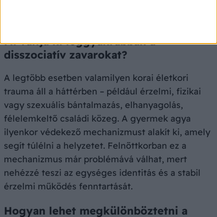
Gyakori kérdések a disszociatív
zavarokról
Mi váltja ki leggyakrabban a
disszociatív zavarokat?
A legtöbb esetben valamilyen korai életkori
trauma áll a háttérben – például érzelmi, fizikai
vagy szexuális bántalmazás, elhanyagolás,
félelemkeltő családi közeg. A gyermek agya
ilyenkor védekező mechanizmust alakít ki, amely
segít túlélni a helyzetet. Felnőttkorban ez a
mechanizmus már problémává válhat, mert
nehézzé teszi az egységes identitás és a stabil
érzelmi működés fenntartását.
Hogyan lehet megkülönböztetni a