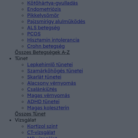
Kötőhártya-gyulladás
Endometriózis
Pikkelysömör
Pajzsmirigy alulműködés
ALS betegség
PCOS
Hisztamin intolerancia
Crohn betegség
Összes Betegségek A-Z
Tünet
Lepkehimlő tünetei
Szamárköhögés tünetei
Skarlát tünetei
Alacsony vérnyomás
Csalánkiütés
Magas vérnyomás
ADHD tünetei
Magas koleszterin
Összes Tünet
Vizsgálat
Kortizol szint
CT-vizsgálat