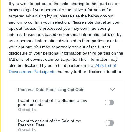
személyiségzavar? Nem ugyanaz a
If you wish to opt-out of the sale, sharing to third parties, or
kettő
processing of your personal or sensitive information for
targeted advertising by us, please use the below opt-out
section to confirm your selection. Please note that after your
opt-out request is processed you may continue seeing
interest-based ads based on personal information utilized by
us or personal information disclosed to third parties prior to
your opt-out. You may separately opt-out of the further
disclosure of your personal information by third parties on the
IAB’s list of downstream participants. This information may
also be disclosed by us to third parties on the
IAB’s List of
Downstream Participants
that may further disclose it to other
third parties.
Please note that this website/app uses one or more Google
Personal Data Processing Opt Outs
services and may gather and store information including but
not limited to your visit or usage behaviour. You may click to
I want to opt-out of the Sharing of my
personal data.
grant or deny consent to Google and its third-party tags to
Opted In
use your data for below specified purposes in below Google
consent section.
I want to opt-out of the Sale of my
Personal Data.
Opted In