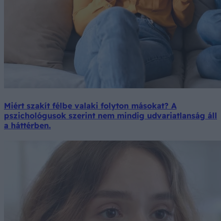
Miért szakít félbe valaki folyton másokat? A
pszichológusok szerint nem mindig udvariatlanság áll
a háttérben.