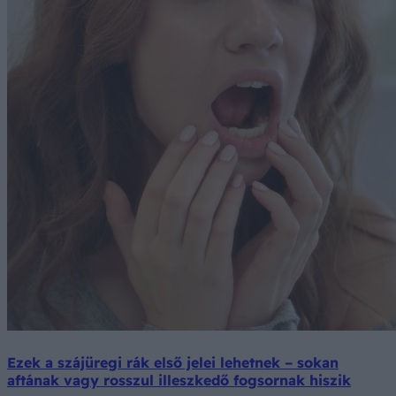
Ezek a szájüregi rák első jelei lehetnek – sokan
aftának vagy rosszul illeszkedő fogsornak hiszik