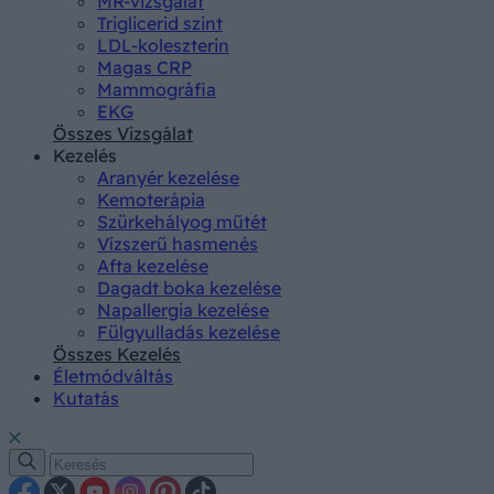
MR-vizsgálat
Triglicerid szint
LDL-koleszterin
Magas CRP
Mammográfia
EKG
Összes Vizsgálat
Kezelés
Aranyér kezelése
Kemoterápia
Szürkehályog műtét
Vízszerű hasmenés
Afta kezelése
Dagadt boka kezelése
Napallergia kezelése
Fülgyulladás kezelése
Összes Kezelés
Életmódváltás
Kutatás