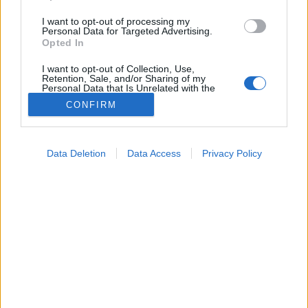
I want to opt-out of processing my
Personal Data for Targeted Advertising.
Opted In
I want to opt-out of Collection, Use,
Retention, Sale, and/or Sharing of my
Personal Data that Is Unrelated with the
Purposes for which it was collected.
CONFIRM
Opted Out
Betegségek
Google consents
2025. május 23. 15:24
Data Deletion
Data Access
Privacy Policy
Megosztás
Küldés
Küldés Messengeren
I want to allow Google to enable storage
related to advertising like cookies on web or
device identifiers in apps.
Tomanóczy Andrea
szerkesztő
I want to allow my user data to be sent to
Google for online advertising purposes.
I want to allow Google to send me
Tegyük rendbe a fogalmakat, hiszen két különböző
personalized advertising.
betegségről van szó.
I want to allow Google to enable storage