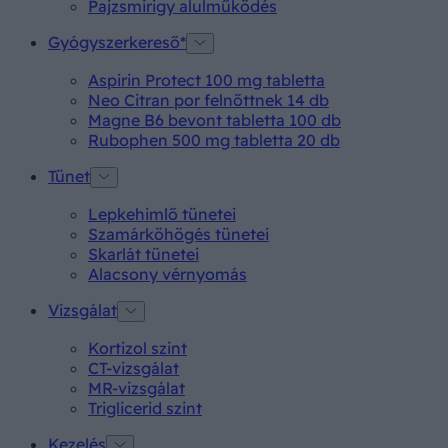
Pajzsmirigy alulműködés
Gyógyszerkereső*
Aspirin Protect 100 mg tabletta
Neo Citran por felnőttnek 14 db
Magne B6 bevont tabletta 100 db
Rubophen 500 mg tabletta 20 db
Tünet
Lepkehimlő tünetei
Szamárköhögés tünetei
Skarlát tünetei
Alacsony vérnyomás
Vizsgálat
Kortizol szint
CT-vizsgálat
MR-vizsgálat
Triglicerid szint
Kezelés