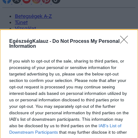
Betegségek A-Z
Tünet
Vizsgálat
Kezelés
Életmódváltás
EgészségKalauz -
Do Not Process My Personal
Information
Kutatás
Prevenció
Hírek
If you wish to opt-out of the sale, sharing to third parties, or
Videók
processing of your personal or sensitive information for
Kisállatok egészsége
targeted advertising by us, please use the below opt-out
section to confirm your selection. Please note that after your
#allergia
#influenza
#cukorbetegség
opt-out request is processed you may continue seeing
#orvosmeteorológia
#vérnyomás
#stroke
#rákbetegség
interest-based ads based on personal information utilized by
#pajzsmirigy
#reflux
#ekcéma
#herpesz
us or personal information disclosed to third parties prior to
Regisztráció
your opt-out. You may separately opt-out of the further
disclosure of your personal information by third parties on the
IAB’s list of downstream participants. This information may
also be disclosed by us to third parties on the
IAB’s List of
Downstream Participants
that may further disclose it to other
Betegségek
Emésztőszervi betegségek