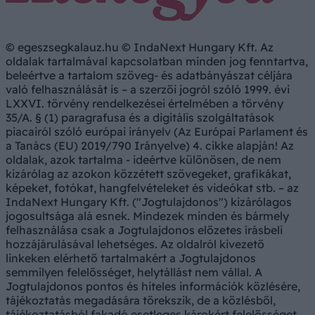
© egeszsegkalauz.hu © IndaNext Hungary Kft. Az
oldalak tartalmával kapcsolatban minden jog fenntartva,
beleértve a tartalom szöveg- és adatbányászat céljára
való felhasználását is – a szerzői jogról szóló 1999. évi
LXXVI. törvény rendelkezései értelmében a törvény
35/A. § (1) paragrafusa és a digitális szolgáltatások
piacairól szóló európai irányelv (Az Európai Parlament és
a Tanács (EU) 2019/790 Irányelve) 4. cikke alapján! Az
oldalak, azok tartalma - ideértve különösen, de nem
kizárólag az azokon közzétett szövegeket, grafikákat,
képeket, fotókat, hangfelvételeket és videókat stb. – az
IndaNext Hungary Kft. ("Jogtulajdonos") kizárólagos
jogosultsága alá esnek. Mindezek minden és bármely
felhasználása csak a Jogtulajdonos előzetes írásbeli
hozzájárulásával lehetséges. Az oldalról kivezető
linkeken elérhető tartalmakért a Jogtulajdonos
semmilyen felelősséget, helytállást nem vállal. A
Jogtulajdonos pontos és hiteles információk közlésére,
tájékoztatás megadására törekszik, de a közlésből,
tájékoztatásból fakadó esetleges károkért felelősséget,