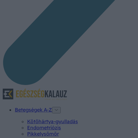
Betegségek A-Z
Kötőhártya-gyulladás
Endometriózis
Pikkelysömör