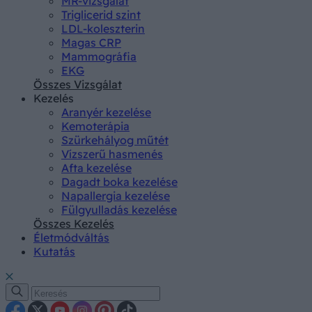
MR-vizsgálat
Triglicerid szint
LDL-koleszterin
Magas CRP
Mammográfia
EKG
Összes Vizsgálat
Kezelés
Aranyér kezelése
Kemoterápia
Szürkehályog műtét
Vízszerű hasmenés
Afta kezelése
Dagadt boka kezelése
Napallergia kezelése
Fülgyulladás kezelése
Összes Kezelés
Életmódváltás
Kutatás