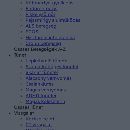
Kötőhártya-gyulladás
Endometriózis
Pikkelysömör
Pajzsmirigy alulműködés
ALS betegség
PCOS
Hisztamin intolerancia
Crohn betegség
Összes Betegségek A-Z
Tünet
Lepkehimlő tünetei
Szamárköhögés tünetei
Skarlát tünetei
Alacsony vérnyomás
Csalánkiütés
Magas vérnyomás
ADHD tünetei
Magas koleszterin
Összes Tünet
Vizsgálat
Kortizol szint
CT-vizsgálat