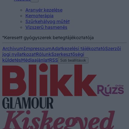
Aranyér kezelése
Kemoterápia
Szürkehályog műtét
Vízszerű hasmenés
*Keresett gyógyszerek betegtájékoztatója
Archívum
Impresszum
Adatkezelési tájékoztató
Szerzői
jogi nyilatkozat
Rólunk
Szerkesztőségi
küldetés
Médiaajánlat
RSS
Süti beállítások